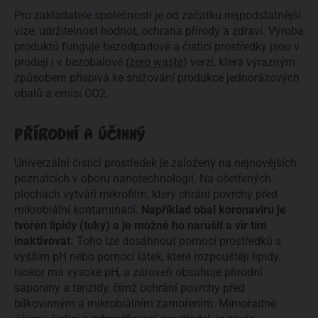
Pro zakladatele společnosti je od začátku nejpodstatnější
vize, udržitelnost hodnot, ochrana přírody a zdraví. Výroba
produktů funguje bezodpadově a čisticí prostředky jsou v
prodeji i v bezobalové (
zero waste
) verzi, která výrazným
způsobem přispívá ke snižování produkce jednorázových
obalů a emisí CO2.
PŘÍRODNÍ A ÚČINNÝ
Univerzální čistící prostředek je založený na nejnovějších
poznatcích v oboru nanotechnologií. Na ošetřených
plochách vytváří mikrofilm, který chrání povrchy před
mikrobiální kontaminací.
Například obal koronaviru je
tvořen lipidy (tuky) a je možné ho narušit a vir tím
inaktivovat.
Toho lze dosáhnout pomocí prostředků s
vyšším pH nebo pomocí látek, které rozpouštějí lipidy.
Isokor má vysoké pH, a zároveň obsahuje přírodní
saponiny a tenzidy, čímž ochrání povrchy před
bílkovinným a mikrobiálním zamořením. Mimořádně