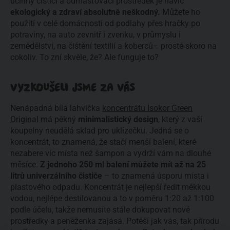
účinný čisticí a odmašťovací prostředek je navíc
ekologický a zdraví absolutně neškodný
.
Můžete ho
použití v celé domácnosti od podlahy přes hračky po
potraviny, na auto zevnitř i zvenku, v průmyslu i
zemědělství, na čištění textilií a koberců– prostě skoro na
cokoliv. To zní skvěle, že? Ale funguje to?
VYZKOUŠELI JSME ZA VÁS
Nenápadná bílá lahvička
koncentrátu Isokor Green
Original
má pěkný
minimalistický design
, který z vaší
koupelny neudělá sklad pro uklízečku. Jedná se o
koncentrát, to znamená, že stačí menší balení, které
nezabere víc místa než šampon a vydrží vám na dlouhé
měsíce.
Z jednoho 250 ml balení můžete mít až na 25
litrů univerzálního čističe
– to znamená úsporu místa i
plastového odpadu. Koncentrát je nejlepší ředit měkkou
vodou, nejlépe destilovanou a to v poměru 1:20 až 1:100
podle účelu, takže nemusíte stále dokupovat nové
prostředky a peněženka zajásá. Potěší jak vás, tak přírodu