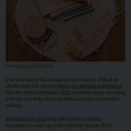
zdroj:
biooo.cz - Mája Ráblová
V novém roce je čas vyzkoušet něco nového. Pokud se
chcete tento rok věnovat
líčení očí s přírodní kosmetikou
,
tak vám dnes představíme
ZAO
minerální sypké oční stíny
a tekuté oční linky, které vás překvapí svými půvabnými
odstíny.
Minerální oční stíny
mají velmi jemnou sypkou
konzistenci a oslní vás svým zářivým třpytem. Čtyři