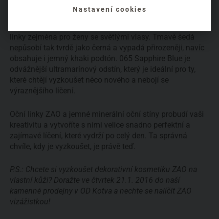
majitelky zelených a hnědých očí, protože švěstkový
Nastavení cookies
odstín krásně vytáhne jejich přirozenou barvu duhovky.
064 Graphite je skvělou variantou klasické černé oční
linky zejména pro ženy se světlými vlasy. Tmavě šedá
nepůsobí tak tvrdě jako černá a vypadá přirozeněji, navíc
obsahuje i jemný khaki podtón. 065 Sapphire Blue je
odvážnější ultramarínový odstín, který je ideální pro ty,
které chtějí vyzkoušet něco nového a nebojí se
výraznějšího líčení.
Oční linky ZAO a jemné minerální oční stíny probudí vaši
kreativitu a vytvoříte s nimi velice snadno perfektní a
zajímavé líčení, které vydrží po celý den. Ta správná
chvíle, kdy je vyzkoušet, je právě teď.
P.S.: Chcete si vyzkoušet dekorativní kosmetiku ZAO na
vlastní kůži? Doražte ve čtvrtek 21.1. 2016 do naší
kamenné prodejny v OD Kotva a nechte se nalíčit ZAO
vizážistkou!