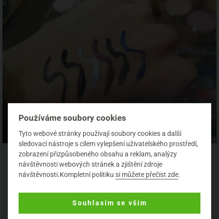
Používáme soubory cookies
Tyto webové stránky používají soubory cookies a další
sledovací nástroje s cílem vylepšení uživatelského prostředí,
060 Black je klasická černá, která prohloubí váš pohled a
zobrazení přizpůsobeného obsahu a reklam, analýzy
snadno s ní vytvoříte jak tenkou nenápadnou linku, tak oči
návštěvnosti webových stránek a zjištění zdroje
ve stylu šedesátých let. 061 Dark Brown je přirozenější
návštěvnosti.Kompletní politiku
si můžete přečíst zde
.
variantou a díky svému neutrálnímu tmavě hnědému
odstínu sluší všem. 062 Silver je zářivý stříbřitý odstín,
který najde využití nejen v plesové sezóně. Vypadá krásně
Souhlasím se vším
zejména v zimní období. 063 Plum ocení především