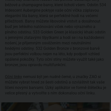
béžové a champagne barvy, které lichotí všem. Odstín 534
Iridescent Aubergine pokryje vaše oční víčka záplavou
elegantní lila barvy, která se perfektně hodí na večerní
příležitosti. Barvy můžete libovolně vrstvit a dosáhnout
buď jen lehkého natónování víček nebo výrazného a
plného odstínu. 533 Golden Green je klasický khaki odstín
s jemnými zlatavými třpytkami a hodí se i na každodenní
nošení, je příjemným osvěžením mezi neutrálními
hnědými odstíny. 532 Golden Bronze v bronzové barvě
jsou perfektní volbou nejen na léto, kdy podpoří vzhled
opálené pokožky. Tyto oční stíny můžete využít také jako
bronzer, jsou opravdu multifunkční.
Oční linky
nemusí být jen nudně černé, u značky ZAO si
můžete vybrat hned ze šesti odstínů a ozvláštnit tak vaše
líčení novými barvami. Úzký aplikátor ve formě štětečku je
velice přesný a vytvoříte s ním dokonalou oční linku.