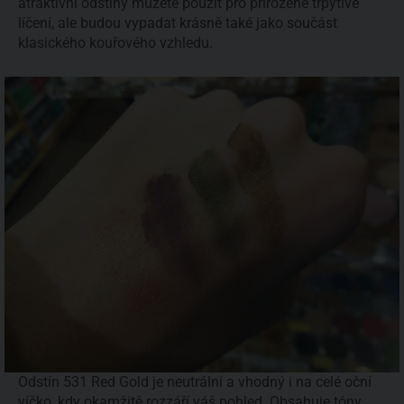
atraktivní odstíny můžete použít pro přirozené třpytivé
líčení, ale budou vypadat krásně také jako součást
klasického kouřového vzhledu.
Odstín 531 Red Gold je neutrální a vhodný i na celé oční
víčko, kdy okamžitě rozzáří váš pohled. Obsahuje tóny