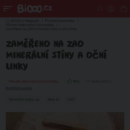
BiOOO.cz Magazin
/
Přírodní kosmetika
/
Přírodní dekorativní kosmetika
/
Zaměřeno na ZAO minerální stíny a oční linky
ZAMĚŘENO NA ZAO
MINERÁLNÍ STÍNY A OČNÍ
LINKY
Přírodní dekorativní kosmetika
90%
17. ledna 2016 /
Kristýna Lexová
Minerální make-up
New in
ZAO