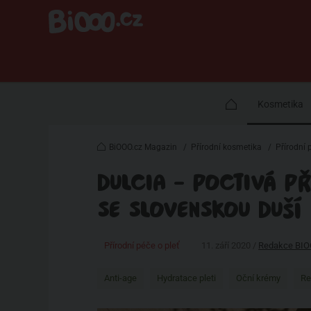
Kosmetika
BiOOO.cz Magazin
/
Přírodní kosmetika
/
Přírodní 
DULCIA - POCTIVÁ P
SE SLOVENSKOU DUŠÍ
Přírodní péče o pleť
11. září 2020 /
Redakce BIO
Anti-age
Hydratace pleti
Oční krémy
Re