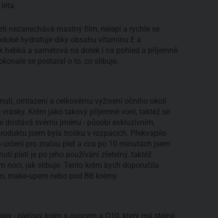
léta.
leti nezanechává mastný film, nelepí a rychle se
odobě hydratuje díky obsahu vitamínu E a
ak hebká a sametová na dotek i na pohled a příjemně
onale se postaral o to, co slibuje.
pnutí, omlazení a celkovému vyživení očního okolí
 vrásky. Krém jako takový příjemně voní, taktéž se
í dostává svému jménu - působí exkluzivním,
duktu jsem byla trošku v rozpacích. Překvapilo
 určení pro zralou pleť a cca po 10 minutách jsem
í pleti je po jeho používání zřetelný, taktéž
noci, jak slibuje. Tento krém bych doporučila
em, make-upem nebo pod BB krémy.
ex - pleťový krém s ovocem a Q10, který má stejné