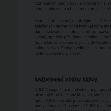
rozmanitých darů přírody a vymýšlí ty nejl
stane pohlazením a balzámem pro vaše tělo 
A čím je tato kosmetika tak výjimečná? Veš
založených na tradičním bylinkářství a mas
důraz na kvalitu, čistotu a šetrné zpracován
kvalitě, opatřeny příslušnou certifikací umož
(například zinek), které nejsou v BIO kvalit
splňují velice přísná pravidla. I tak si pro
certifikovaných BIO složek.
KAŽDODENNÍ ZDROJ KRÁSY
DULCIA čerpá z rozmanitých darů přírody, kte
obsahující 100% účinné látky bez použití šk
apod. Vyhýbá se také používání živočišnýc
pomyslnou pokličku výrobků DULCIA, zjistíme