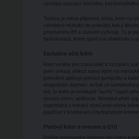
vyvolala asociaci slunného, bezstarostného 
Textura je velice příjemná, lehká, krém na p
vstřebává hluboko do pokožky, kde ji dlouh
provitamínu B5 a zároveň vyživuje. Ta je p
hydratovaná. Krém splnil má očekávání a dok
Exclusive oční krém
Krém určený pro zralou pleť k rozzáření, vy
jsem uvítala, jelikož sama trpím na mimické
pohodlně aplikuje pomocí pumpičky a balen
elegantním dojmem. Avšak ze samotného pro
mě, že krém je nečekaně “suchý” napříč jeho
musela znovu aplikovat. Nicméně efekt vypnut
napomáhá s redukcí otoků pod očima během 
používat v kombinaci s hydratačním krém
Pleťový krém s ovocem a Q10
Dalším testovaným krémem byl čisticí kompl