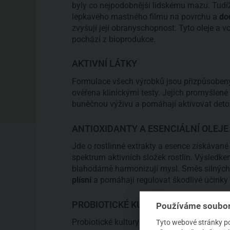
byly co nejpodobnější lidskému mazu. Tudí
lepkavého mastného filmu na povrchu a
dod
zvyšují její obranyschopnost. Tyto oleje a v
pochází z bioprodukce.
AKTIVNÍ LÁTKY
Formulace všech výrobků jsou přizpůsobeny 
ověřena klinickými testy. Jejich promyšlen
buněčnou výživu a pomáhají aktivovat detox
ANTIOXIDANTY A ESENCIÁLNÍ OLEJE
Jde o rostlinné extrakty a esence získávané
spektrum aktivních složek rostlin. Výsledke
blahodárně harmonizují mysl. Směs silných
plísní
a pomáhají regulovat škodlivé účinky 
PROBIOTICKÉ KULTURY
Používáme soubor
Probiotické kultury neboli mikroflóra jsou 
Tyto webové stránky pou