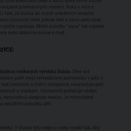
 čisté esenciální oleje a silice, které uvnitř každé
provázené podmanivými vůněmi. Ruku v ruce s
 i fakt, že Dulcia do svých unikátních receptur
cento účinných látek jednak ředí a navíc pleti nijak
 ní rychle vypařuje. Místo položky “aqua” tak najdete
e vera nebo dokonce ovoce a med.
ZICE:
složkou veškerých výrobků Dulcia
. Díky své
činkům patří mezi vyhledávané pomocníky v péči o
 řadí tonizační a čisticí schopnost, nevysušuje pleť,
i stárnutí a vráskám. Významně potlačuje výskyt
u, nevyvolává alergické reakce. Je mimořádně
 a senzibilní pokožku dětí.
tiky. V Dulcia tyto oleje a vosky vyrábí tak, aby