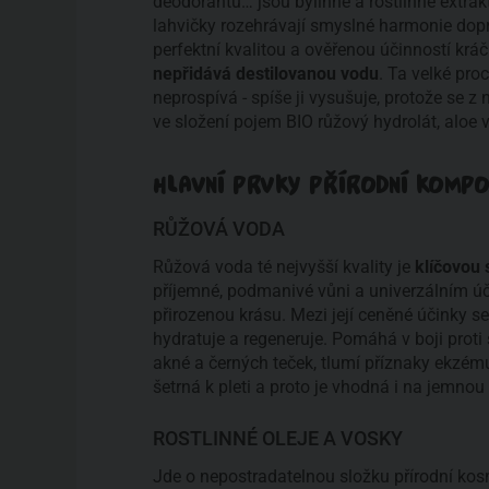
deodorantů… jsou bylinné a rostlinné extrakty,
lahvičky rozehrávají smyslné harmonie do
perfektní kvalitou a ověřenou účinností kráčí
nepřidává destilovanou vodu
. Ta velké pro
neprospívá - spíše ji vysušuje, protože se z
ve složení pojem BIO růžový hydrolát, alo
HLAVNÍ PRVKY PŘÍRODNÍ KOMPO
RŮŽOVÁ VODA
Růžová voda té nejvyšší kvality je
klíčovou 
příjemné, podmanivé vůni a univerzálním ú
přirozenou krásu. Mezi její ceněné účinky se
hydratuje a regeneruje. Pomáhá v boji prot
akné a černých teček, tlumí příznaky ekzém
šetrná k pleti a proto je vhodná i na jemnou
ROSTLINNÉ OLEJE A VOSKY
Jde o nepostradatelnou složku přírodní kosme