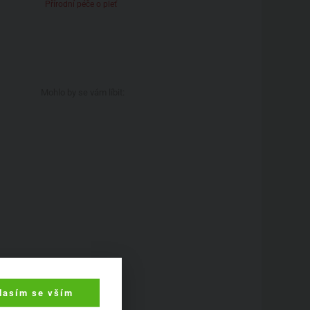
Přírodní péče o pleť
Mohlo by se vám líbit:
lasím se vším