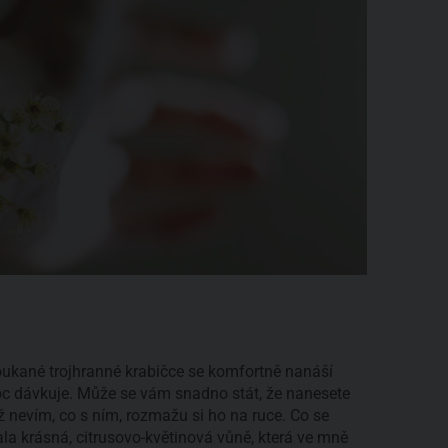
ukané trojhranné krabičce se komfortně nanáší
oc dávkuje. Může se vám snadno stát, že nanesete
 nevím, co s ním, rozmažu si ho na ruce. Co se
la krásná, citrusovo-květinová vůně, která ve mně