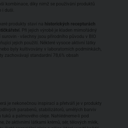
epší kombinace, díky nimž se používání produktů
i duši.
keré produkty staví na
historických recepturách
tičkářství
. Při jejich výrobě je kladen mimořádný
í surovin - všechny jsou přírodního původu v BIO
ňující jejich použití. Některé vysoce aktivní látky
ě nebo byly kultivovány v laboratorních podmínkách,
dukty zachovávají standardní 78,6% obsah
rá je nekonečnou inspirací a přetváří je v produkty
odlivých parabenů, stabilizátorů, umělých barviv
h tuků a palmového oleje. Nahlédneme-li pod
, že aktivními látkami krémů, sér, tělových mlék,