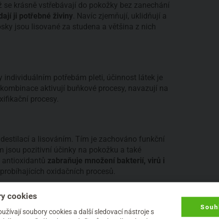
ž se krásně vstřebávají do pokožky bez zanechání
ají ji potřebné živiny
. Navíc zjemňují, uklidňují a
osky jsou lisované za studena a většina z nich
individuálním potřebám pleti, účinnost látek je
é kombinace aktivují buňkové procesy, navazují na
ifikační procesy.
 destilací a lisováním. Tím je zachováno funkční
m jsou pozitivní účinky na pokožku a také
 antioxidantů
zabraňuje množení bakterií, virů i
probíhajících oxidačních procesů.
y cookies
Souh
živé organismy obnovující rovnováhu pokožky a také
žívají soubory cookies a další sledovací nástroje s