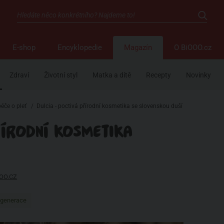
E-shop
Encyklopedie
Magazín
O BiOOO.cz
Zdraví
Životní styl
Matka a dítě
Recepty
Novinky
péče o pleť
/
Dulcia - poctivá přírodní kosmetika se slovenskou duší
ŘÍRODNÍ KOSMETIKA
OO.CZ
generace