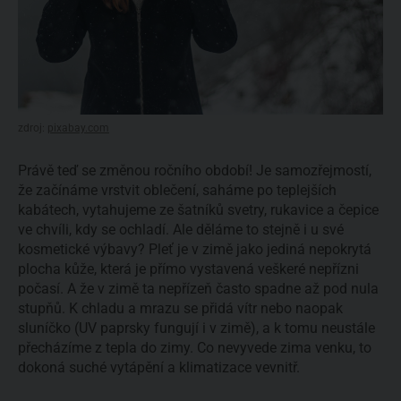
zdroj:
pixabay.com
Právě teď se změnou ročního období! Je samozřejmostí,
že začínáme vrstvit oblečení, saháme po teplejších
kabátech, vytahujeme ze šatníků svetry, rukavice a čepice
ve chvíli, kdy se ochladí. Ale děláme to stejně i u své
kosmetické výbavy? Pleť je v zimě jako jediná nepokrytá
plocha kůže, která je přímo vystavená veškeré nepřízni
počasí. A že v zimě ta nepřízeň často spadne až pod nula
stupňů. K chladu a mrazu se přidá vítr nebo naopak
sluníčko (UV paprsky fungují i v zimě), a k tomu neustále
přecházíme z tepla do zimy. Co nevyvede zima venku, to
dokoná suché vytápění a klimatizace vevnitř.