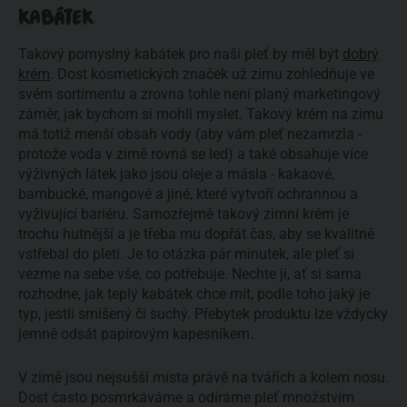
KABÁTEK
Takový pomyslný kabátek pro naši pleť by měl být
dobrý
krém
. Dost kosmetických značek už zimu zohledňuje ve
svém sortimentu a zrovna tohle není planý marketingový
záměr, jak bychom si mohli myslet. Takový krém na zimu
má totiž menší obsah vody (aby vám pleť nezamrzla -
protože voda v zimě rovná se led) a také obsahuje více
výživných látek jako jsou oleje a másla - kakaové,
bambucké, mangové a jiné, které vytvoří ochrannou a
vyživující bariéru. Samozřejmě takový zimní krém je
trochu hutnější a je třeba mu dopřát čas, aby se kvalitně
vstřebal do pleti. Je to otázka pár minutek, ale pleť si
vezme na sebe vše, co potřebuje. Nechte ji, ať si sama
rozhodne, jak teplý kabátek chce mít, podle toho jaký je
typ, jestli smíšený či suchý. Přebytek produktu lze vždycky
jemně odsát papírovým kapesníkem.
V zimě jsou nejsušší místa právě na tvářích a kolem nosu.
Dost často posmrkáváme a odíráme pleť množstvím