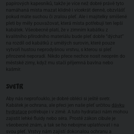
papírových kapesníků, takže je více než dobré právě tyto
namáhaná místa mazat klidně i vícekrát denně, obzvlášť
pokud máte suchou či zralou pleť. Ale i majitelky smíšené
pleti by měly pouvažovat, která místa potřebují ten lepší
kabátek. Všeobecně platí, že v zimním kabátku z
kvalitního přírodního materiálu bude pleť dobře “dýchat”
na rozdíl od kabátků z umělých surovin, které pouze
vytvoří hustou neprodyšnou vrstvu, s kterou si pleť
přirozeně neporadí. Nikdo přece nechce nosit neoprén do
městské zimy, když mu stačí příjemná bavlna nebo
kašmír.
SVETR
Aby nás neprofouklo, je dobré obléci si ještě svetr.
Kabátek je ochrana, ale přeci jen naše pleť určitou
dávku
hydratace
potřebuje i v zimě. A tuto hydrataci nám mohou
zajistit lehké fluidy nebo séra. Prostě zákon cibule je
všeobecně znám, a tak se ho nebojme uplatňovat i na
svou pleť. Vrstvy nám zajistí dokonalou ochranu a