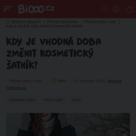
BiOOO.cz Magazin
/
Přírodní kosmetika
/
Přírodní péče o pleť
/
Kdy je vhodná doba změnit kosmetický šatník?
KDY JE VHODNÁ DOBA
ZMĚNIT KOSMETICKÝ
ŠATNÍK?
Přírodní péče o pleť
100%
14. listopadu 2016 /
Marcela
Fröhlichová
Hydratace pleti
Péče o pleť
Zima