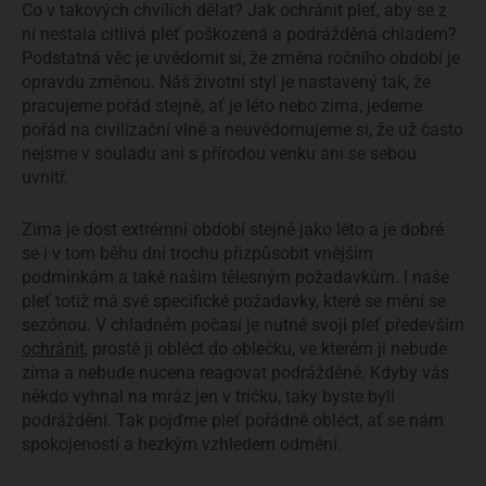
Co v takových chvílích dělat? Jak ochránit pleť, aby se z
ní nestala citlivá pleť poškozená a podrážděná chladem?
Podstatná věc je uvědomit si, že změna ročního období je
opravdu změnou. Náš životní styl je nastavený tak, že
pracujeme pořád stejně, ať je léto nebo zima, jedeme
pořád na civilizační vlně a neuvědomujeme si, že už často
nejsme v souladu ani s přírodou venku ani se sebou
uvnitř.
Zima je dost extrémní období stejně jako léto a je dobré
se i v tom běhu dní trochu přizpůsobit vnějším
podmínkám a také našim tělesným požadavkům. I naše
pleť totiž má své specifické požadavky, které se mění se
sezónou. V chladném počasí je nutné svoji pleť především
ochránit
, prostě ji obléct do oblečku, ve kterém ji nebude
zima a nebude nucena reagovat podrážděně. Kdyby vás
někdo vyhnal na mráz jen v tričku, taky byste byli
podráždění. Tak pojďme pleť pořádně obléct, ať se nám
spokojeností a hezkým vzhledem odmění.