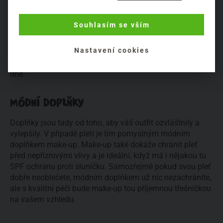
vhodné péči opakovat i během dne. Obzvlášť když máte
zrovna dlouhý namáhavý pracovní den a na pleť
Souhlasím se vším
nepůsobí jen vnější faktory, ale i ty vnitřní (únava, stres,
špatný pitný režim či odbytá strava atd). Pro tyto případy
Nastavení cookies
je ideální nosit v kabelce maličký kelímek se svým
krémem a obnovit vrstvu a dodat výživu pleti i během
dne.
MÓDNÍ DOPLŇKY
Doplňky jsou tady od toho, aby váš outfit ozvláštnily a
vylepšily. V případě pleti je tím pomyslným módním
doplňkem make-up. Make-up také dokáže chránit pleť
před nepříznivými vlivy a je ideální, když má i nějakou tu
SPF ochranu proti sluníčku. Samozřejmě pokud svou pleť
dobře neoblečete, módním doplňkem už nic nezachráníte,
ale s kvalitní péčí bude make-up tou příjemnou třešničkou
na vašem vzhledu.