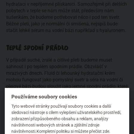
hydrataci v nepříjemné plískanici. Samozřejmě při delších
pobytech v teple se nám může stát, především nám
sušenkám, že budeme potřebovat něco i pod ten svetr.
Běžné pleti, jako je normální či smíšená, nejspíš bude
stačit lehké sérum na vodní bázi například s hyaluronem.
TEPLÉ SPODNÍ PRÁDLO
V případě suché, zralé a citlivé pleti budeme muset
sáhnout i po teplém spodním prádle. Obzvlášť v
mrazivých dnech. Fluid či lehounký hydratační krém
mohou fungovat jako pomyslný svetr a séra na vodní či
olejové bázi budou sloužit jako jemné spodní prádlo, které
obepne vaši pleť a neprofoukne ji už ani krutý severák.
Používáme soubory cookies
Taková péče je vhodná nejen do drsných horských
podmínek. Musíme si uvědomit, že tyto druhy pleti reagují
Tyto webové stránky používají soubory cookies a další
mnohem citlivěji na vnější vlivy a zima ve městě může být
sledovací nástroje s cílem vylepšení uživatelského prostředí,
pro ně stejně stresující jako na horách. Je také možné, že
zobrazení přizpůsobeného obsahu a reklam, analýzy
návštěvnosti webových stránek a zjištění zdroje
právě při přechodu z teplých klimatizovaných prostor do
návštěvnosti.Kompletní politiku
si můžete přečíst zde
.
zimy vám nebude stačit pouze ranní péče, ale bude