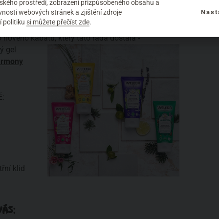
mco jejich vůně budou harmonizovat a stabilizovat
elského prostředí, zobrazení přizpůsobeného obsahu a
nosti webových stránek a zjištění zdroje
Nast
u je dermatologicky testována.
 politiku
si můžete přečíst zde
.
ového kabátu, který tato řada dostala -
ý gel
rmony
Ě:
řní klid
ÁS: