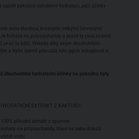
á zajistí pokožce celodenní hydrataci, jejíž účinky
aujme svou stavbou, krásnými velkými červenými
. Je bohatá na polysacharidy a právě ty jsou známé
ž je oč tu běží. Weleda díky svým dlouholetým
lin a bylin šetrně převzala tuto jejich schopnost a
ož dlouhodobé hydratační účinky na pokožku byly
HYDRATAČNÍ EXTRAKT Z KAKTUSU:
100% přírodní extrakt z opuncie
bohatý na polysacharidy, které na sebe dokáží
vázat vodu