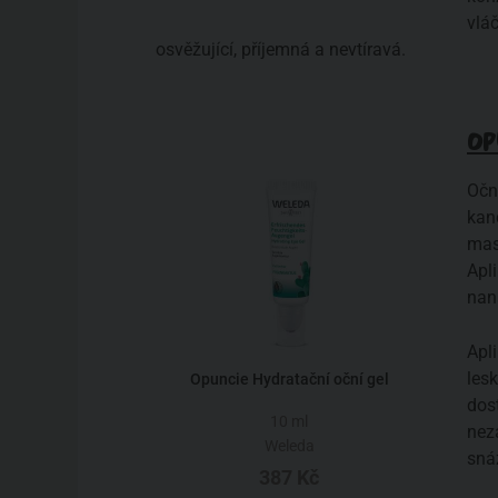
vlá
osvěžující, příjemná a nevtíravá.
OP
Očn
kan
mas
Apl
nan
Apli
les
Opuncie Hydratační oční gel
dos
10 ml
nez
Weleda
snáz
387 Kč