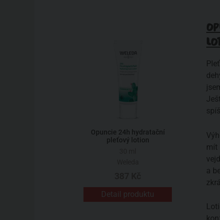
OP
LO
Pleť
deh
jse
Ješ
spí
Opuncie 24h hydratační
Výh
pleťový lotion
mít 
30 ml
vej
Weleda
a b
387 Kč
zkr
Detail produktu
Lot
kon