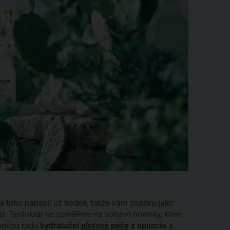
e toho napsali už hodně, takže vám značku jako
. Tentokrát se zaměříme na voňavé novinky, které
 novou řadu
hydratační
pleťové péče
z opuncie
a