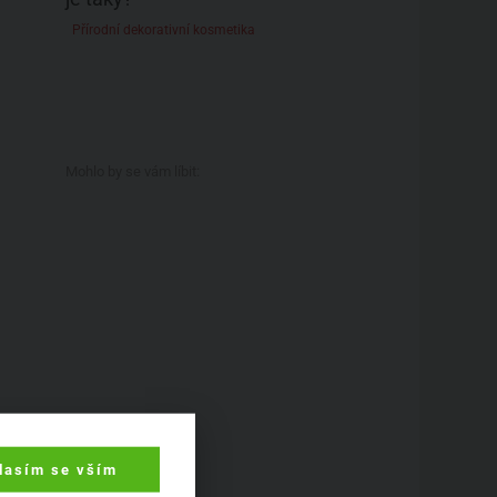
Přírodní dekorativní kosmetika
Mohlo by se vám líbit:
lasím se vším