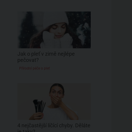
Jak o pleť v zimě nejlépe
pečovat?
Přírodní péče o pleť
4 nejčastější líčící chyby. Děláte
je taky?