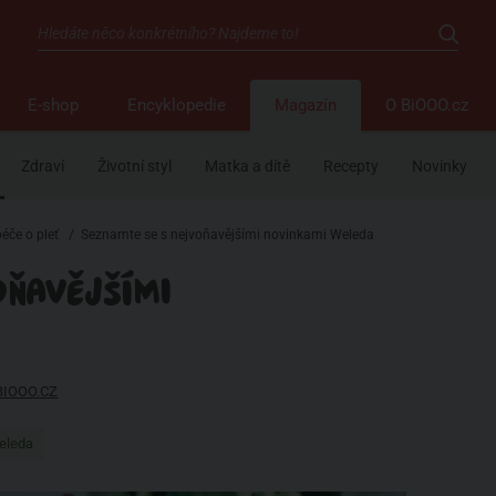
E-shop
Encyklopedie
Magazín
O BiOOO.cz
Zdraví
Životní styl
Matka a dítě
Recepty
Novinky
péče o pleť
/
Seznamte se s nejvoňavějšími novinkami Weleda
OŇAVĚJŠÍMI
BIOOO.CZ
eleda