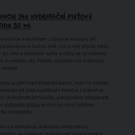
UNCIE 24H HYDRATAČNÍ PLEŤOVÝ
TION 30 ML
ový lotion s extraktem z opuncie je určený pro
ydratovanou a suchou pleť, což je můj případ, takže
m po něm s nadšením sáhla a těšila se na výsledky.
tě se nestalo, aby Weleda nesplnila má očekávání,
š naopak.
odou je jeho malé praktické balení, tudíž ho můžete
neustále při sobě například v kabelce a krásně se
de i do kosmetické taštičky, pokud někde přespáváte
ez
pleťového krému
se ráno po umytí obličeje
átka neobejdete.
ion má lehoučkou, dokonale vstřebatelnou
zistenci, po vsáknutí zanechá pleť krásně hebkou,