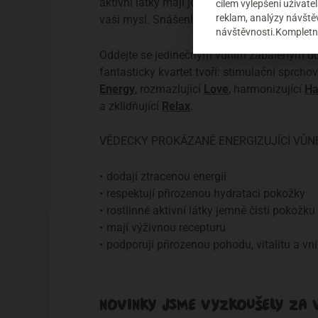
aktivní látky mají jemný čisticí efekt, zatí
cílem vylepšení uživat
reklam, analýzy návštěv
vaši mysl. Snášenlivost produktů na pokožk
návštěvnosti.Kompletní
Oddejte se jedinečným vůním zabaleným do n
fantastický kvartet tvoří: stimulační sprchov
Energy
, rozmazlující
Love
, harmonizující
Ha
a zklidňující
Relax
.
VĚDECKY PROKÁZANÉ ENERGIZUJÍCÍ VŮN
dodají ztracenou energii
respektují přirozenou hydrataci pokožky
rostlinné aktivní látky jemně čistí pokožku
mají výživnou recepturu
podporují přirozenou pohodu, vitalitu a vnit
NOVINKY JSME VYZKOUŠELY ZA V