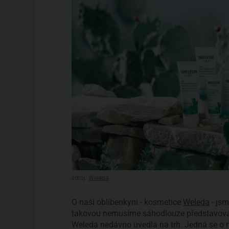
zdroj:
Weleda
O naší oblíbenkyni - kosmetice
Weleda
- jsm
takovou nemusíme sáhodlouze představovat
Weleda nedávno uvedla na trh. Jedná se o