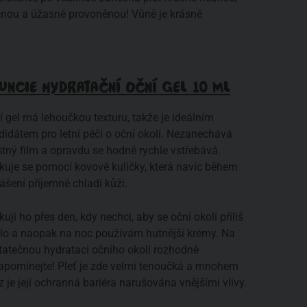
čnou a úžasně provoněnou! Vůně je krásně
UNCIE HYDRATAČNÍ OČNÍ GEL 10 ML
í gel má lehoučkou texturu, takže je ideálním
didátem pro letní péči o oční okolí. Nezanechává
tný film a opravdu se hodně rychle vstřebává.
ikuje se pomocí kovové kuličky, která navíc během
ášení příjemně chladí kůži.
kuji ho přes den, kdy nechci, aby se oční okolí příliš
klo a naopak na noc používám hutnější krémy. Na
tatečnou hydrataci očního okolí rozhodně
apomínejte! Pleť je zde velmi tenoučká a mnohem
 je její ochranná bariéra narušována vnějšími vlivy.