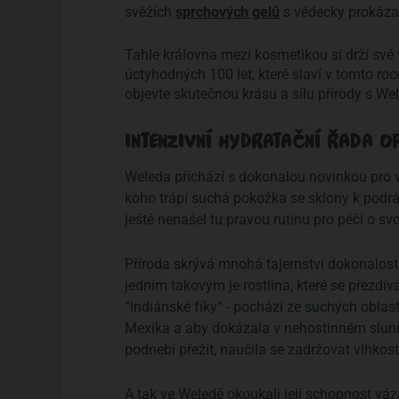
svěžích
sprchových gelů
s vědecky prokáza
Tahle královna mezi kosmetikou si drží své 
úctyhodných 100 let, které slaví v tomto roc
objevte skutečnou krásu a sílu přírody s We
INTENZIVNÍ HYDRATAČNÍ ŘADA O
Weleda přichází s dokonalou novinkou pro 
koho trápí suchá pokožka se sklony k podr
ještě nenašel tu pravou rutinu pro péči o svo
Příroda skrývá mnohá tajemství dokonalosti
jedním takovým je rostlina, které se přezdív
“indiánské fíky” - pochází ze suchých oblast
Mexika a aby dokázala v nehostinném slu
podnebí přežít, naučila se zadržovat vlhkos
A tak ve Weledě okoukali její schopnost váz