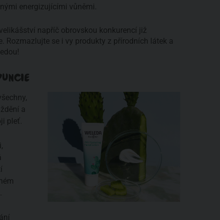
nými energizujícími vůněmi.
velikášství napříč obrovskou konkurencí již
e. Rozmazlujte se i vy produkty z přírodních látek a
ledou!
PUNCIE
všechny,
áždění a
ji pleť.
,
á
í
nném
t.
ání