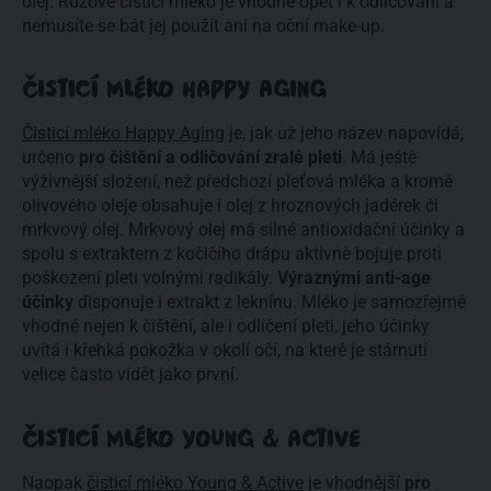
olej. Růžové čisticí mléko je vhodné opět i k odličování a
nemusíte se bát jej použít ani na oční make-up.
ČISTICÍ MLÉKO HAPPY AGING
Čisticí mléko Happy Aging
je, jak už jeho název napovídá,
určeno
pro čištění a odličování zralé pleti
. Má ještě
výživnější složení, než předchozí pleťová mléka a kromě
olivového oleje obsahuje i olej z hroznových jadérek či
mrkvový olej. Mrkvový olej má silné antioxidační účinky a
spolu s extraktem z kočičího drápu aktivně bojuje proti
poškození pleti volnými radikály.
Výraznými anti-age
účinky
disponuje i extrakt z leknínu. Mléko je samozřejmě
vhodné nejen k čištění, ale i odlíčení pleti, jeho účinky
uvítá i křehká pokožka v okolí očí, na které je stárnutí
velice často vidět jako první.
ČISTICÍ MLÉKO YOUNG & ACTIVE
Naopak
čisticí mléko Young & Active
je vhodnější
pro