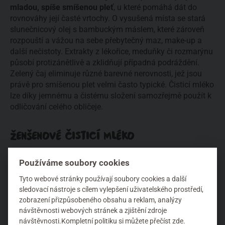
mladou, spíše smíšenou pleť
, u které pomáhá dát do
rovnováhy její časté vrtochy. O vysušená místa se stará
slunečnicový olej s bambuckým máslem, které zároveň
rozpouští a vážou na sebe přebytečný maz, make-up a
další nečistoty. Extrakty z lékořice, meduňky či rozmarýnu
působí protizánětlivě a zklidňují případná podráždění.
Zelený čaj eliminuje různé barevné nerovnosti, jež jsou
právě pro smíšenou plet velmi často typické. Čisticí mléko
lze díky jemnému a čistému složení samozřejmě použít k
odličování celého obličeje.
ŽENŠENOVÉ ČISTICÍ MLÉKO
Ženšenové čisticí mléko
je jako stvořeno
pro pleť po
Používáme soubory cookies
třicítce
, kterou už začaly trápit první známky stárnutí, ale
ještě se nezbavila problémů typických pro pleť mladou –
Tyto webové stránky používají soubory cookies a další
nadměrného maštění a akné. Výtažky z ženšenu mají
sledovací nástroje s cílem vylepšení uživatelského prostředí,
silné anti-age účinky a aktivně bojují proti stárnutí pleti.
zobrazení přizpůsobeného obsahu a reklam, analýzy
návštěvnosti webových stránek a zjištění zdroje
Mandlový olej spolu s bambuckým a kakaovým máslem
návštěvnosti.Kompletní politiku
si můžete přečíst zde
.
pleť nejen dokonale vyčistí a odlíčí, ale zároveň pokožce