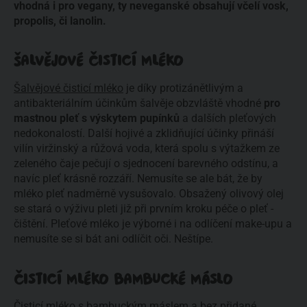
vhodná i pro vegany, ty neveganské obsahují včelí vosk,
propolis, či lanolin.
ŠALVĚJOVÉ ČISTICÍ MLÉKO
Šalvějové čisticí mléko
je díky protizánětlivým a
antibakteriálním účinkům šalvěje obzvláště vhodné
pro
mastnou pleť s výskytem pupínků
a dalších pleťových
nedokonalostí. Další hojivé a zklidňující účinky přináší
vilín viržinský a růžová voda, která spolu s výtažkem ze
zeleného čaje pečují o sjednocení barevného odstínu, a
navíc pleť krásně rozzáří. Nemusíte se ale bát, že by
mléko pleť nadměrně vysušovalo. Obsažený olivový olej
se stará o výživu pleti již při prvním kroku péče o pleť -
čištění. Pleťové mléko je výborné i na odlíčení make-upu a
nemusíte se si bát ani odlíčit oči. Neštípe.
ČISTICÍ MLÉKO BAMBUCKÉ MÁSLO
Čisticí mléko s bambuckým máslem
a bez přidané