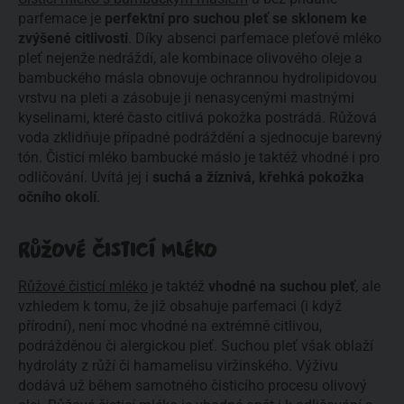
parfemace je
perfektní pro suchou pleť se sklonem ke
zvýšené citlivosti
. Díky absenci parfemace pleťové mléko
pleť nejenže nedráždí, ale kombinace olivového oleje a
bambuckého másla obnovuje ochrannou hydrolipidovou
vrstvu na pleti a zásobuje ji nenasycenými mastnými
kyselinami, které často citlivá pokožka postrádá. Růžová
voda zklidňuje případné podráždění a sjednocuje barevný
tón. Čisticí mléko bambucké máslo je taktéž vhodné i pro
odličování. Uvítá jej i
suchá a žíznivá, křehká pokožka
očního okolí
.
RŮŽOVÉ ČISTICÍ MLÉKO
Růžové čisticí mléko
je taktéž
vhodné na suchou pleť
, ale
vzhledem k tomu, že již obsahuje parfemaci (i když
přírodní), není moc vhodné na extrémně citlivou,
podrážděnou či alergickou pleť. Suchou pleť však oblaží
hydroláty z růží či hamamelisu viržinského. Výživu
dodává už během samotného čisticího procesu olivový