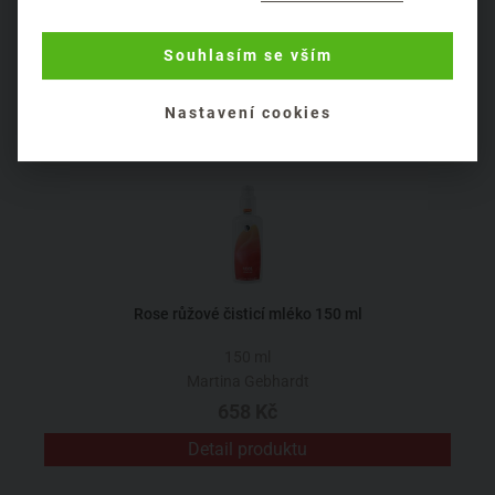
dodají potřebnou výživu a hydrataci. Výtažky z meduňky,
vilínu a šalvěje působí protizánětlivě, umírňují činnost
Souhlasím se vším
mazových žláz a spolu s růžovou vodou sjednocují i
barevný odstín pleti. Čisticí ženšenové pleťové mléko se
Nastavení cookies
rozhodně nemusíte bát použít ani na odlíčení očí.
Rose růžové čisticí mléko 150 ml
150 ml
Martina Gebhardt
658 Kč
Detail produktu