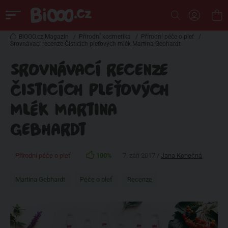
BiOOO.cz Magazin
/
Přírodní kosmetika
/
Přírodní péče o pleť
/
Srovnávací recenze Čisticích pleťových mlék Martina Gebhardt
SROVNÁVACÍ RECENZE
ČISTICÍCH PLEŤOVÝCH
MLÉK MARTINA
GEBHARDT
Přírodní péče o pleť
100%
7. září 2017 /
Jana Konečná
Martina Gebhardt
Péče o pleť
Recenze