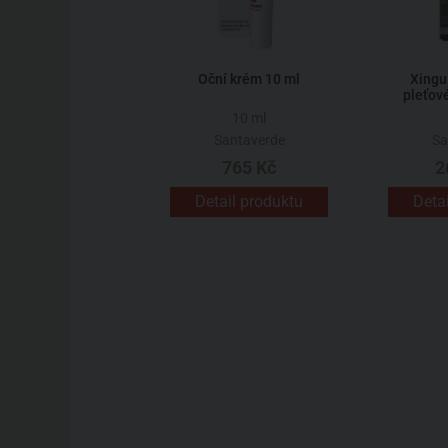
Oční krém 10 ml
Xingu
pleťov
10 ml
Santaverde
Sa
765 Kč
2
Detail produktu
Deta