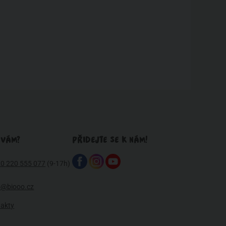
 VÁM?
PŘIDEJTE SE K NÁM!
0 220 555 077
(9-17h)
o@biooo.cz
takty