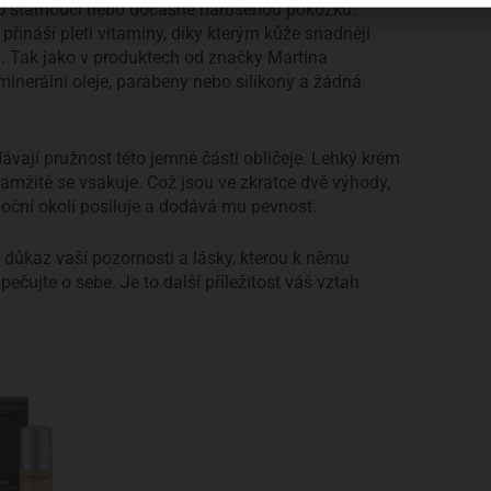
o stárnoucí nebo dočasně narušenou pokožku.
přináší pleti vitaminy, díky kterým kůže snadněji
dí. Tak jako v produktech od značky Martina
nerální oleje, parabeny nebo silikony a žádná
dávají pružnost této jemné části obličeje. Lehký krém
amžitě se vsakuje. Což jsou ve zkratce dvě výhody,
ční okolí posiluje a dodává mu pevnost.
o důkaz vaší pozornosti a lásky, kterou k němu
pečujte o sebe. Je to další příležitost váš vztah