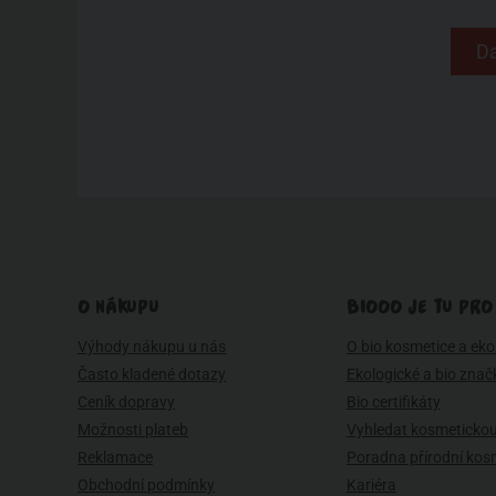
Da
O NÁKUPU
BIOOO JE TU PRO
Výhody nákupu u nás
O bio kosmetice a eko 
Často kladené dotazy
Ekologické a bio znač
Ceník dopravy
Bio certifikáty
Možnosti plateb
Vyhledat kosmetickou
Reklamace
Poradna přírodní kos
Obchodní podmínky
Kariéra