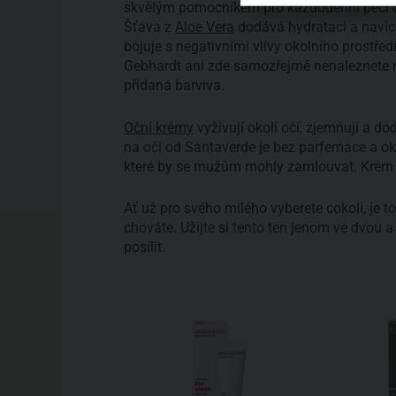
skvělým pomocníkem pro každodenní péči 
Šťáva z
Aloe Vera
dodává hydrataci a navíc 
bojuje s negativními vlivy okolního prostře
Gebhardt ani zde samozřejmě nenaleznete mi
přidaná barviva.
Oční krémy
vyživují okolí očí, zjemňují a do
na oči od Santaverde je bez parfemace a ok
které by se mužům mohly zamlouvat. Krém o
Ať už pro svého milého vyberete cokoli, je t
chováte. Užijte si tento ten jenom ve dvou a 
posílit.