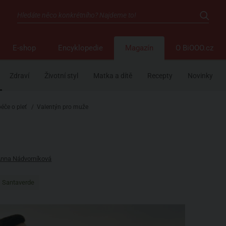
E-shop
Encyklopedie
Magazín
O BiOOO.cz
Zdraví
Životní styl
Matka a dítě
Recepty
Novinky
péče o pleť
/
Valentýn pro muže
nna Nádvorníková
Santaverde