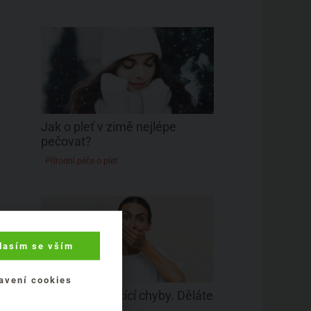
Jak o pleť v zimě nejlépe
pečovat?
Přírodní péče o pleť
lasím se vším
avení cookies
4 nejčastější líčící chyby. Děláte
je taky?