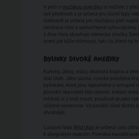
V péči o
mužskou pokožku
si můžete z přír
své přednosti a je určená pro různé typy ne
Gebhardt je určená pro mužskou pleť napříč v
nevtíravé vůni a samozřejmě vyhovujícímu sl
z Aloe Vera obsahuje německá značka Santa
ocení jak kůže stárnoucí, tak i ta, která na 
BYLINKY DIVOKÉ AMERIKY
Kaňony, útesy, srázy, skalnatá krajina a t
stát Utah. Jeho suchá, vysoko položená kra
bylinkám, které jsou teplomilné a schopné rů
původní obyvatelé této oblasti. Indiáni doká
míchali si z nich masti, používali je jako v
očistné ceremonie. Výraznější vůně těchto b
vhodnější.
Luxusní řada
Wild Utah
je určená i pro citl
k alergickým reakcím. Pomáhá navrátit pok