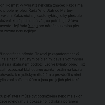
odní kosmetiky vybrat z několika značek, každá má
bo problémy pleti. Řada Wild Utah od Martiny
ěkem. Zákazníci si ji často vybírají díky plné, ale
ožení, které pleti dodá vše, co potřebuje. Šťávu
verde. Její řada
Xingu
pro náročnou zralou pleť
tom zrovna není nejlépe.
éměř nedotčená příroda. Takový je západoamerický
jina s nepříliš hustým osídlením, dává život mnoha
st i na skalnatém podloží. Léčivé bylinky objevili již
zali rozpoznat blahodárné účinky rostlin na kůži a
ykuřovadla k mystickým rituálům a prováděli s nimi
ylin voní spíše mužům a jsou pro jejich pleť také
ivou pleť, která může být podrážděná nebo má sklon
ožce rovnováhu a dokáže hojit drobná poranění