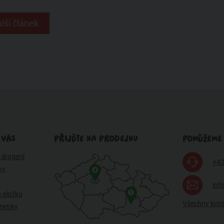
lší článek
 VÁS
PŘIJĎTE NA PRODEJNU
POMŮŽEME
drogerii
+42
ky
4
inf
1
 složku
Všechny kon
metiky