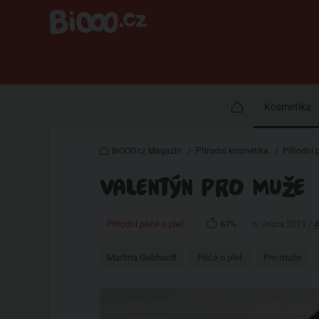
Kosmetika
BiOOO.cz Magazin
/
Přírodní kosmetika
/
Přírodní 
VALENTÝN PRO MUŽE
Přírodní péče o pleť
67%
6. února 2019 /
A
Martina Gebhardt
Péče o pleť
Pro muže