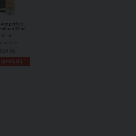
 Age perfect
é sérum 30 ml
30 ml
ntaverde
624 Kč
il produktu