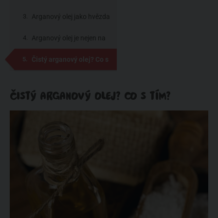
kozy?
Arganový olej jako hvězda
s anti-age efektem
Arganový olej je nejen na
vrásky
Čistý arganový olej? Co s
tím?
ČISTÝ ARGANOVÝ OLEJ? CO S TÍM?