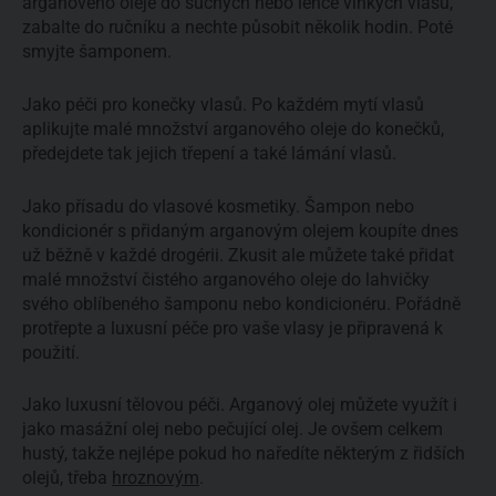
arganového oleje do suchých nebo lehce vlhkých vlasů,
zabalte do ručníku a nechte působit několik hodin. Poté
smyjte šamponem.
Jako péči pro konečky vlasů. Po každém mytí vlasů
aplikujte malé množství arganového oleje do konečků,
předejdete tak jejich třepení a také lámání vlasů.
Jako přísadu do vlasové kosmetiky. Šampon nebo
kondicionér s přidaným arganovým olejem koupíte dnes
už běžně v každé drogérii. Zkusit ale můžete také přidat
malé množství čistého arganového oleje do lahvičky
svého oblíbeného šamponu nebo kondicionéru. Pořádně
protřepte a luxusní péče pro vaše vlasy je připravená k
použití.
Jako luxusní tělovou péči. Arganový olej můžete využít i
jako masážní olej nebo pečující olej. Je ovšem celkem
hustý, takže nejlépe pokud ho naředíte některým z řidších
olejů, třeba
hroznovým
.