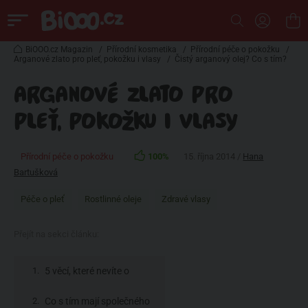
BiOOO.cz Magazin
/
Přírodní kosmetika
/
Přírodní péče o pokožku
/
Arganové zlato pro pleť, pokožku i vlasy
/
Čistý arganový olej? Co s tím?
ARGANOVÉ ZLATO PRO
PLEŤ, POKOŽKU I VLASY
Přírodní péče o pokožku
100%
15. října 2014 /
Hana
Bartušková
Péče o pleť
Rostlinné oleje
Zdravé vlasy
Přejít na sekci článku:
5 věcí, které nevíte o
arganovém oleji
Co s tím mají společného