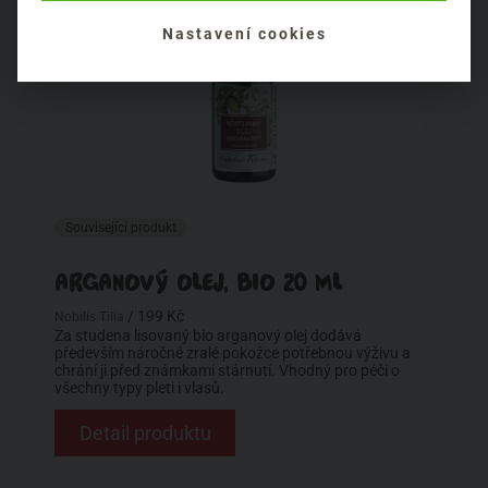
Nastavení cookies
Související produkt
ARGANOVÝ OLEJ, BIO 20 ML
/ 199 Kč
Nobilis Tilia
Za studena lisovaný bio arganový olej dodává
především náročné zralé pokožce potřebnou výživu a
chrání ji před známkami stárnutí. Vhodný pro péči o
všechny typy pleti i vlasů.
Detail produktu