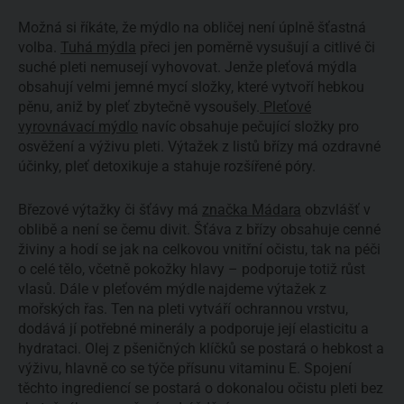
Možná si říkáte, že mýdlo na obličej není úplně šťastná
volba.
Tuhá mýdla
přeci jen poměrně vysušují a citlivé či
suché pleti nemusejí vyhovovat. Jenže pleťová mýdla
obsahují velmi jemné mycí složky, které vytvoří hebkou
pěnu, aniž by pleť zbytečně vysoušely.
Pleťové
vyrovnávací mýdlo
navíc obsahuje pečující složky pro
osvěžení a výživu pleti. Výtažek z listů břízy má ozdravné
účinky, pleť detoxikuje a stahuje rozšířené póry.
Březové výtažky či šťávy má
značka Mádara
obzvlášť v
oblibě a není se čemu divit. Šťáva z břízy obsahuje cenné
živiny a hodí se jak na celkovou vnitřní očistu, tak na péči
o celé tělo, včetně pokožky hlavy – podporuje totiž růst
vlasů. Dále v pleťovém mýdle najdeme výtažek z
mořských řas. Ten na pleti vytváří ochrannou vrstvu,
dodává jí potřebné minerály a podporuje její elasticitu a
hydrataci. Olej z pšeničných klíčků se postará o hebkost a
výživu, hlavně co se týče přísunu vitaminu E. Spojení
těchto ingrediencí se postará o dokonalou očistu pleti bez