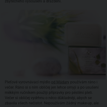
zbytečného vysoušení a dráždění.
Pleťové vyrovnávací mýdlo
od Mádary
používám ráno i
večer. Ráno si s ním obličej jen lehce omyji a po usušení
měkkým ručníkem použiji přípravky pro pěstění pleti.
Večer si obličej vydrhnu o něco důkladněji, abych se
zbavila všech nečistot. Nepoužívám žádný make-up, ale