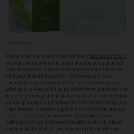
zdroj:
biooo.cz
Někdy mám pocit, že má pleť potřebuje
důkladně vyčistit
,
obzvlášť po dlouhém dni, během kterého se na ní uchytí
spoustu nečistot. Bohužel nežijeme v prostředí, které by
naší pleti dvakrát prospívalo. Výfukové plyny z aut,
chemikálie z čistících prostředků, částečky prachu a na
jaře i pylu, to vše vytváří na pokožce vrstvu, přes kterou se
k ní nedostanou potřebné živiny, navíc se takové nečistoty
dostávají do pórů a při nedostatečném čištění je ucpou a
nepříjemnosti v podobě pupínků a černých teček jsou na
světě. Právě proto bychom měli čištění pleti věnovat
velkou pozornost. Mně samotné dělá už několik měsíců
nejlepší službu
pleťové vyrovnávací mýdlo od Mádary
.