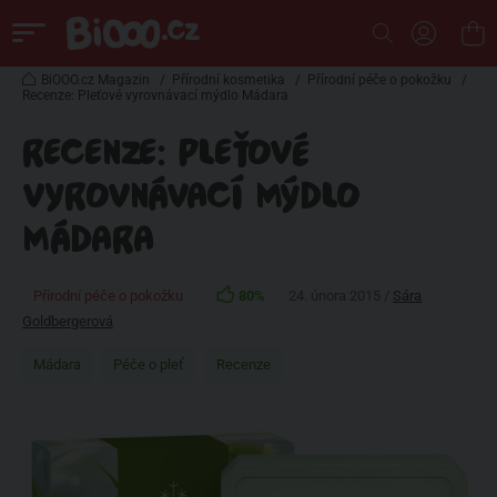
BiOOO.cz Magazin
/
Přírodní kosmetika
/
Přírodní péče o pokožku
/
Recenze: Pleťové vyrovnávací mýdlo Mádara
RECENZE: PLEŤOVÉ
VYROVNÁVACÍ MÝDLO
MÁDARA
Přírodní péče o pokožku
80%
24. února 2015 /
Sára
Goldbergerová
Mádara
Péče o pleť
Recenze