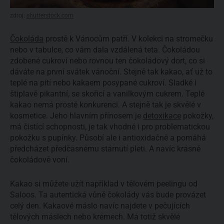
zdroj:
shutterstock.com
Čokoláda
prostě k Vánocům patří. V kolekci na stromečku
nebo v tabulce, co vám dala vzdálená teta. Čokoládou
zdobené cukroví nebo rovnou ten čokoládový dort, co si
dáváte na první svátek vánoční. Stejně tak kakao, ať už to
teplé na pití nebo kakaem posypané cukroví. Sladké i
štiplavě pikantní, se skořicí a vanilkovým cukrem. Teplé
kakao nemá prostě konkurenci. A stejně tak je skvělé v
kosmetice. Jeho hlavním přínosem je
detoxikace
pokožky,
má čistící schopnosti, je tak vhodné i pro problematickou
pokožku s pupínky. Působí ale i antioxidačně a pomáhá
předcházet předčasnému stárnutí pleti. A navíc krásně
čokoládově voní.
Kakao si můžete užít například v tělovém peelingu od
Saloos. Ta autentická vůně čokolády vás bude provázet
celý den. Kakaové máslo navíc najdete v pečujících
tělových máslech nebo krémech. Má totiž skvělé