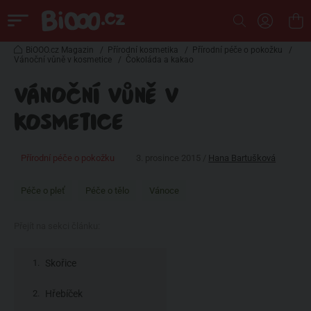
BiOOO.cz Magazin
/
Přírodní kosmetika
/
Přírodní péče o pokožku
/
Vánoční vůně v kosmetice
/
Čokoláda a kakao
VÁNOČNÍ VŮNĚ V
KOSMETICE
Přírodní péče o pokožku
3. prosince 2015 /
Hana Bartušková
Péče o pleť
Péče o tělo
Vánoce
Přejít na sekci článku:
Skořice
Hřebíček