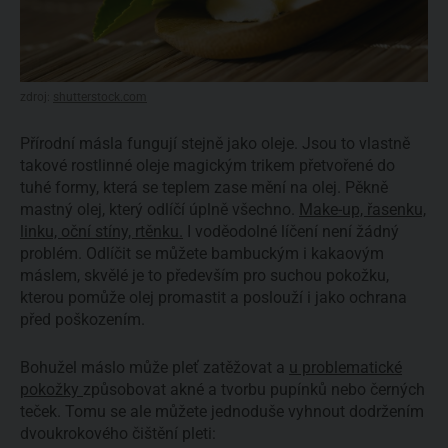
zdroj:
shutterstock.com
Přírodní másla fungují stejně jako oleje. Jsou to vlastně
takové rostlinné oleje magickým trikem přetvořené do
tuhé formy, která se teplem zase mění na olej. Pěkně
mastný olej, který odlíčí úplně všechno.
Make-up, řasenku,
linku, oční stíny, rtěnku.
I voděodolné líčení není žádný
problém. Odlíčit se můžete bambuckým i kakaovým
máslem, skvělé je to především pro suchou pokožku,
kterou pomůže olej promastit a poslouží i jako ochrana
před poškozením.
Bohužel máslo může pleť zatěžovat a
u problematické
pokožky
způsobovat akné a tvorbu pupínků nebo černých
teček. Tomu se ale můžete jednoduše vyhnout dodržením
dvoukrokového čištění pleti: