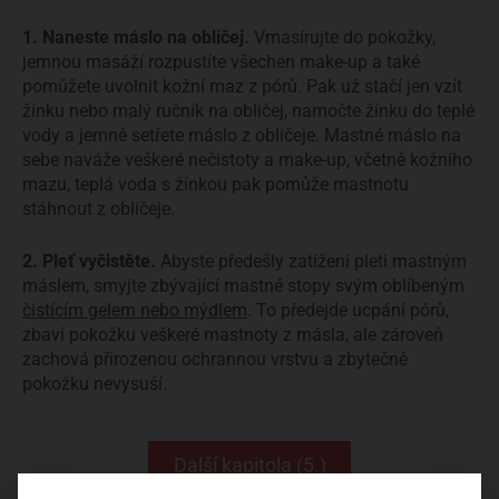
1. Naneste máslo na obličej.
Vmasírujte do pokožky,
jemnou masáží rozpustíte všechen make-up a také
pomůžete uvolnit kožní maz z pórů. Pak už stačí jen vzít
žínku nebo malý ručník na obličej, namočte žínku do teplé
vody a jemně setřete máslo z obličeje. Mastné máslo na
sebe naváže veškeré nečistoty a make-up, včetně kožního
mazu, teplá voda s žínkou pak pomůže mastnotu
stáhnout z obličeje.
2. Pleť vyčistěte.
Abyste předešly zatížení pleti mastným
máslem, smyjte zbývající mastné stopy svým oblíbeným
čistícím gelem nebo mýdlem
. To předejde ucpání pórů,
zbaví pokožku veškeré mastnoty z másla, ale zároveň
zachová přirozenou ochrannou vrstvu a zbytečně
pokožku nevysuší.
Další kapitola (5.)