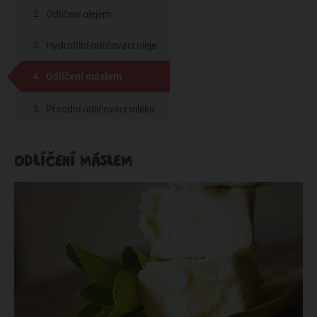
splňovat dokonalý
Odlíčení olejem
odličovač
Hydrofilní odličovací oleje
Odlíčení máslem
Přírodní odličovací mléka
ODLÍČENÍ MÁSLEM