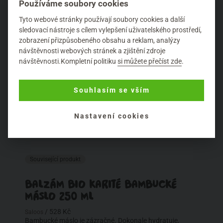
Používáme soubory cookies
Tyto webové stránky používají soubory cookies a další
sledovací nástroje s cílem vylepšení uživatelského prostředí,
zobrazení přizpůsobeného obsahu a reklam, analýzy
návštěvnosti webových stránek a zjištění zdroje
návštěvnosti.Kompletní politiku
si můžete přečíst zde
.
Souhlasím se vším
Nastavení cookies
Související produkt
BALZÁM BIO KARITÉ BAMBUCKÉ
MÁSLO 250 ML
/ 528 Kč
Saloos
Bambucké máslo je zázračné. Dokonale hydratuje,