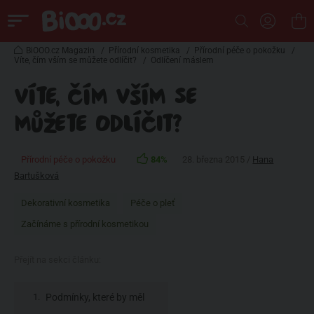
BiOOO.cz Magazin
/
Přírodní kosmetika
/
Přírodní péče o pokožku
/
Víte, čím vším se můžete odlíčit?
/
Odlíčení máslem
VÍTE, ČÍM VŠÍM SE
MŮŽETE ODLÍČIT?
Přírodní péče o pokožku
84%
28. března 2015 /
Hana
Bartušková
Dekorativní kosmetika
Péče o pleť
Začínáme s přírodní kosmetikou
Přejít na sekci článku:
Podmínky, které by měl