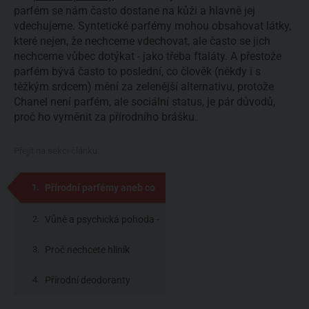
parfém se nám často dostane na kůži a hlavně jej
vdechujeme. Syntetické parfémy mohou obsahovat látky,
které nejen, že nechceme vdechovat, ale často se jich
nechceme vůbec dotýkat - jako třeba ftaláty. A přestože
parfém bývá často to poslední, co člověk (někdy i s
těžkým srdcem) mění za zelenější alternativu, protože
Chanel není parfém, ale sociální status, je pár důvodů,
proč ho vyměnit za přírodního brášku.
Přejít na sekci článku:
Přírodní parfémy aneb co
vám v parfumerii neřeknou
Vůně a psychická pohoda -
to je Acorelle
Proč nechcete hliník
Přírodní deodoranty