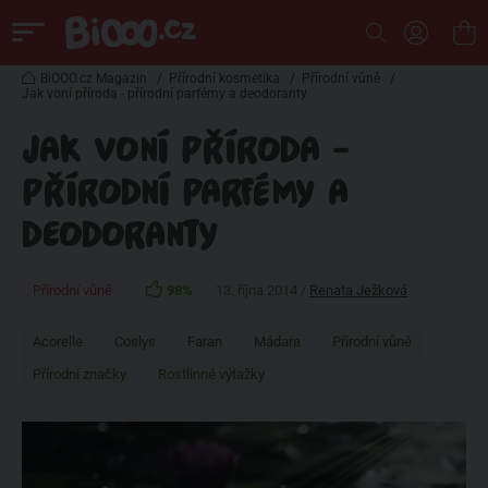
BiOOO.cz Magazin
/
Přírodní kosmetika
/
Přírodní vůně
/
Jak voní příroda - přírodní parfémy a deodoranty
JAK VONÍ PŘÍRODA -
PŘÍRODNÍ PARFÉMY A
DEODORANTY
Přírodní vůně
98%
13. října 2014 /
Renata Ježková
Acorelle
Coslys
Faran
Mádara
Přírodní vůně
Přírodní značky
Rostlinné výtažky