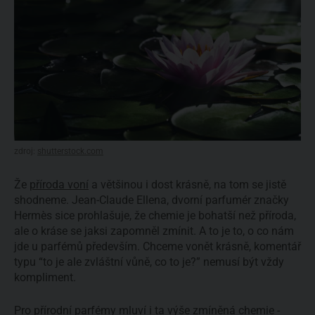
zdroj:
shutterstock.com
Že
příroda voní
a většinou i dost krásně, na tom se jistě
shodneme. Jean-Claude Ellena, dvorní parfumér značky
Hermès sice prohlašuje, že chemie je bohatší než příroda,
ale o kráse se jaksi zapomněl zmínit. A to je to, o co nám
jde u parfémů především. Chceme vonět krásně, komentář
typu “to je ale zvláštní vůně, co to je?” nemusí být vždy
kompliment.
Pro
přírodní parfémy
mluví i ta výše zmíněná chemie -