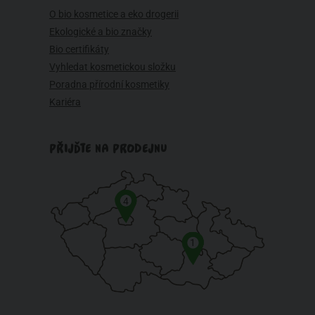
O bio kosmetice a eko drogerii
Ekologické a bio značky
Bio certifikáty
Vyhledat kosmetickou složku
Poradna přírodní kosmetiky
Kariéra
PŘIJĎTE NA PRODEJNU
4
1