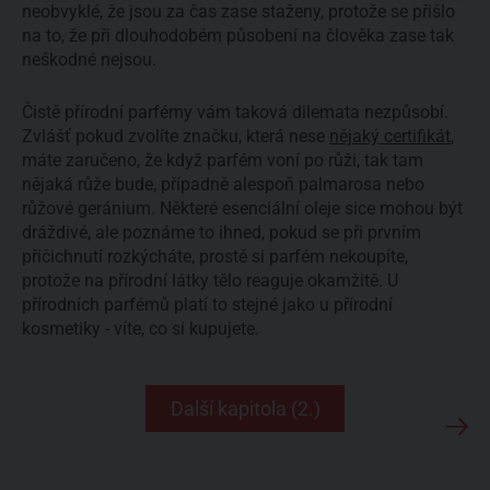
neobvyklé, že jsou za čas zase staženy, protože se přišlo
na to, že při dlouhodobém působení na člověka zase tak
neškodné nejsou.
Čistě přírodní parfémy vám taková dilemata nezpůsobí.
Zvlášť pokud zvolíte značku, která nese
nějaký certifikát
,
máte zaručeno, že když parfém voní po růži, tak tam
nějaká růže bude, případně alespoň palmarosa nebo
růžové geránium. Některé esenciální oleje sice mohou být
dráždivé, ale poznáme to ihned, pokud se při prvním
přičichnutí rozkýcháte, prostě si parfém nekoupíte,
protože na přírodní látky tělo reaguje okamžitě. U
přírodních parfémů platí to stejné jako u přírodní
kosmetiky - víte, co si kupujete.
Další kapitola (2.)