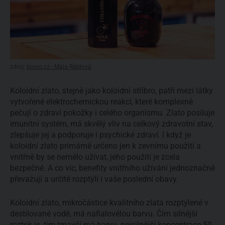
zdroj:
biooo.cz - Mája Ráblová
Koloidní zlato, stejně jako koloidní stříbro, patří mezi látky
vytvořené elektrochemickou reakcí, které komplexně
pečují o zdraví pokožky i celého organismu. Zlato posiluje
imunitní systém, má skvělý vliv na celkový zdravotní stav,
zlepšuje jej a podporuje i psychické zdraví. I když je
koloidní zlato primárně určeno jen k zevnímu použití a
vnitřně by se nemělo užívat, jeho použití je zcela
bezpečné. A co víc, benefity vnitřního užívání jednoznačně
převažují a určitě rozptýlí i vaše poslední obavy.
Koloidní zlato, mikročástice kvalitního zlata rozptýlené v
destilované vodě, má nafialovělou barvu. Čím silnější
roztok je, tím tmavší má barvu, nejsilnější koncentrace 50