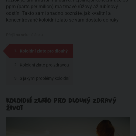
ppm (parts per milion) má tmavě růžový až rubínový
odstín. Takto sami snadno poznáte, jak kvalitní a
koncentrované koloidní zlato se vám dostalo do ruky.
Přejít na sekci článku:
Koloidní zlato pro dlouhý
zdravý život
Koloidní zlato pro zdravou
pokožku
S jakými problémy koloidní
zlato pomůže?
KOLOIDNÍ ZLATO PRO DLOUHÝ ZDRAVÝ
ŽIVOT