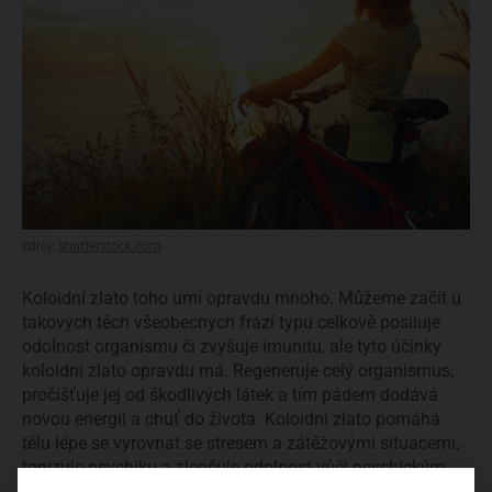
zdroj:
shutterstock.com
Koloidní zlato toho umí opravdu mnoho. Můžeme začít u
takových těch všeobecných frází typu celkově posiluje
odolnost organismu či zvyšuje imunitu, ale tyto účinky
koloidní zlato opravdu má. Regeneruje celý organismus,
pročišťuje jej od škodlivých látek a tím pádem dodává
novou energii a chuť do života. Koloidní zlato pomáhá
tělu lépe se vyrovnat se stresem a zátěžovými situacemi,
tonizuje psychiku a zlepšuje odolnost vůči psychickým
problémům. Podporuje bystrou mysl a kreativitu, vědecké