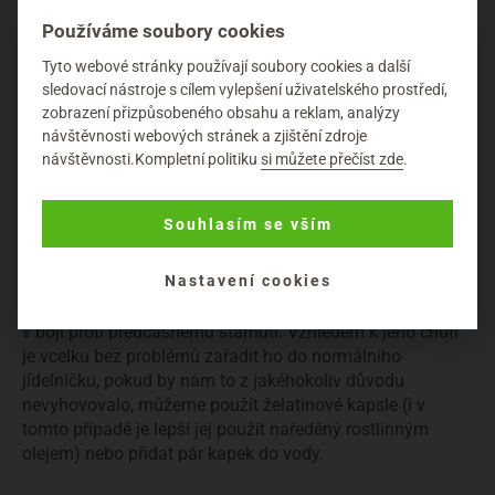
past nebo ústních vod, kloktání ředěným olejem přináší
Používáme soubory cookies
úlevu při zánětech a bolestech v krku. Bonusem je pak
jeho specifická vůně, která pomáhá odstranit zápach z
Tyto webové stránky používají soubory cookies a další
úst.
sledovací nástroje s cílem vylepšení uživatelského prostředí,
zobrazení přizpůsobeného obsahu a reklam, analýzy
návštěvnosti webových stránek a zjištění zdroje
Je velmi účinný i vnitřně, ale v tomto případě je nutná být
návštěvnosti.Kompletní politiku
si můžete přečíst zde
.
velmi obezřetný k původu oleje a skutečně si pořídit
takový, který je ke vnitřnímu užití výslovně určený. Kromě
toho, že pomáhá při bakteriálních i virových infekcích a je
Souhlasím se vším
skvělým pomocníkem při zažívacích obtížích, tak je též
vynikajícím
imunostimulátorem
. Je velice účinným
Nastavení cookies
antioxidantem a nejsilnějším ze všech známých
éterických olejů, což z něj zároveň činí skvělého spojence
v boji proti předčasnému stárnutí. Vzhledem k jeho chuti
je vcelku bez problémů zařadit ho do normálního
jídelníčku, pokud by nám to z jakéhokoliv důvodu
nevyhovovalo, můžeme použít želatinové kapsle (i v
tomto případě je lepší jej použít naředěný rostlinným
olejem) nebo přidat pár kapek do vody.