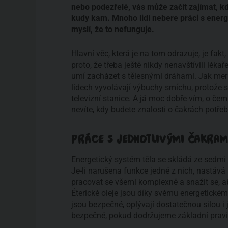
nebo podezřelé, vás může začít zajímat, kd
kudy kam. Mnoho lidí nebere práci s energe
myslí, že to nefunguje.
Hlavní věc, která je na tom odrazuje, je fakt, 
proto, že třeba ještě nikdy nenavštívili léka
umí zacházet s tělesnými dráhami. Jak merid
lidech vyvolávají výbuchy smíchu, protože
televizní stanice. A já moc dobře vím, o čem
nevíte, kdy budete znalosti o čakrách potřeb
PRÁCE S JEDNOTLIVÝMI ČAKRAM
Energetický systém těla se skládá ze sedmi 
Je-li narušena funkce jedné z nich, nastává
pracovat se všemi komplexně a snažit se, a
Éterické oleje jsou díky svému energetické
jsou bezpečné, oplývají dostatečnou silou i 
bezpečné, pokud dodržujeme základní pravi