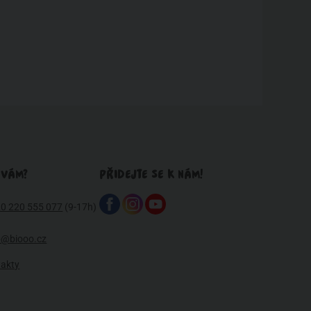
 VÁM?
PŘIDEJTE SE K NÁM!
0 220 555 077
(9-17h)
o@biooo.cz
takty