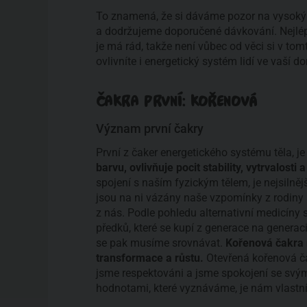
To znamená, že si dáváme pozor na vysoký ne
a dodržujeme doporučené dávkování. Nejlép
je má rád, takže není vůbec od věci si v tom
ovlivníte i energetický systém lidí ve vaší d
ČAKRA PRVNÍ: KOŘENOVÁ
Význam první čakry
První z čaker energetického systému těla, 
barvu, ovlivňuje pocit stability, vytrvalosti 
spojení s naším fyzickým tělem, je nejsilněj
jsou na ni vázány naše vzpomínky z rodiny 
z nás. Podle pohledu alternativní medicíny 
předků, které se kupí z generace na generac
se pak musíme srovnávat.
Kořenová čakra 
transformace a růstu.
Otevřená kořenová č
jsme respektováni a jsme spokojení se svý
hodnotami, které vyznáváme, je nám vlastn