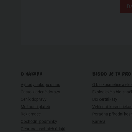
Da
O NÁKUPU
BIOOO JE TU PRO
Výhody nákupu u nás
O bio kosmetice a eko 
Často kladené dotazy
Ekologické a bio znač
Ceník dopravy
Bio certifikáty
Možnosti plateb
Vyhledat kosmetickou
Reklamace
Poradna přírodní kos
Obchodní podmínky
Kariéra
Ochrana osobních údajů