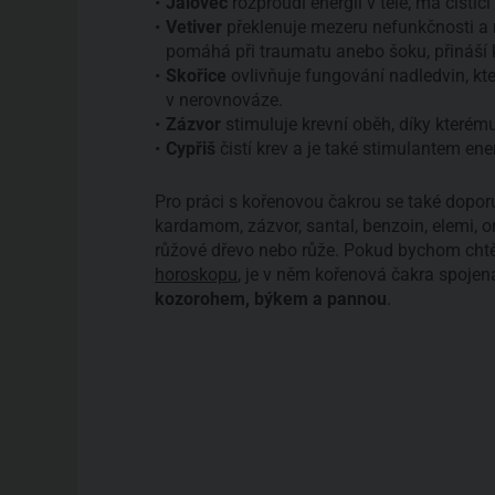
Jalovec
rozproudí energii v těle, má čistic
Vetiver
překlenuje mezeru nefunkčnosti a n
pomáhá při traumatu anebo šoku, přináší 
Skořice
ovlivňuje fungování nadledvin, kt
v nerovnováze.
Zázvor
stimuluje krevní oběh, díky kterému
Cypřiš
čistí krev a je také stimulantem ener
Pro práci s kořenovou čakrou se také doporu
kardamom, zázvor, santal, benzoin, elemi, o
růžové dřevo nebo růže. Pokud bychom chtěl
horoskopu
, je v něm kořenová čakra spojená
kozorohem, býkem a pannou
.