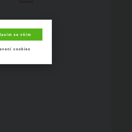
Aktuality
lasím se vším
Mohlo by se vám líbit:
avení cookies