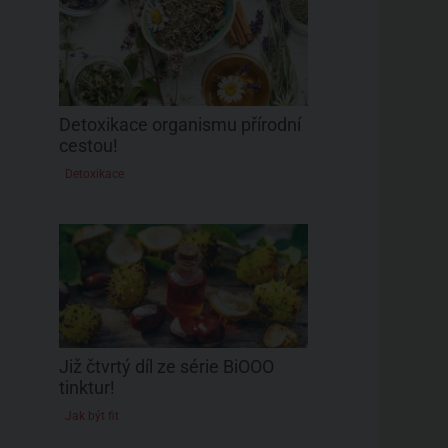
Detoxikace organismu přírodní
cestou!
Detoxikace
Již čtvrtý díl ze série BiOOO
tinktur!
Jak být fit