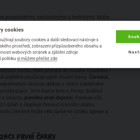
 se paranoidními, nenávistnými a hněvivými. Může
 tlak, problémy s krevním oběhem a sexuální
y cookies
race, pesimismus či “černobílé” vidění světa.
Lidé s
Souh
ví a nechtějí si rozšiřovat obzory.
žívají soubory cookies a další sledovací nástroje s
elského prostředí, zobrazení přizpůsobeného obsahu a
nosti webových stránek a zjištění zdroje
Nast
 politiku
si můžete přečíst zde
.
t s naším tělesným energetickým systémem, velmi
astnosti rostlin, které přenáší do našeho fyzického i
é úspěšně používají jejich vlastní barvy.
Červená,
 nejpomalejší vlnovou délkou v rámci viditelného
 povzbuzující. Je to barva krve a života, dodává
oj s únavou,
pomáhá proti depresi
. Posiluje vůli,
í vášeň a zlepšuje činnost krevního oběhu.
 mnoho červené může vést spíše ke vzniku agrese a
IZACI PRVNÍ ČAKRY