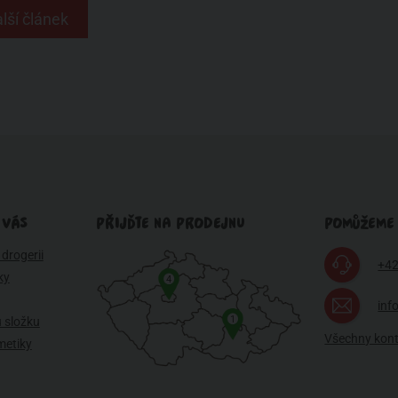
lší článek
 VÁS
PŘIJĎTE NA PRODEJNU
POMŮŽEME
drogerii
+42
ky
4
inf
1
 složku
Všechny kon
metiky