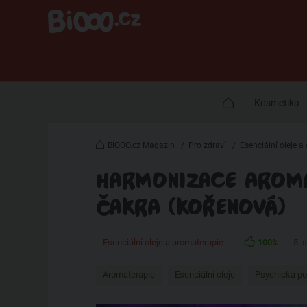
Kosmetika
BiOOO.cz Magazin
/
Pro zdraví
/
Esenciální oleje 
HARMONIZACE AROMAT
ČAKRA (KOŘENOVÁ)
Esenciální oleje a aromaterapie
100%
5. 
Aromaterapie
Esenciální oleje
Psychická p