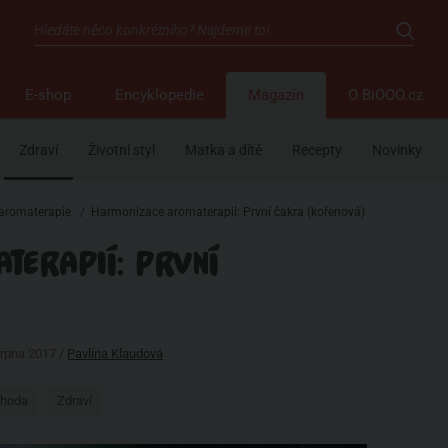
E-shop
Encyklopedie
Magazín
O BiOOO.cz
Zdraví
Životní styl
Matka a dítě
Recepty
Novinky
a aromaterapie
/
Harmonizace aromaterapií: První čakra (kořenová)
ERAPIÍ: PRVNÍ
srpna 2017 /
Pavlína Klaudová
ohoda
Zdraví