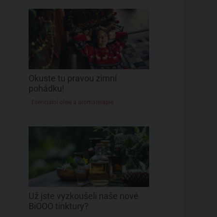
Okuste tu pravou zimní
pohádku!
Esenciální oleje a aromaterapie
Už jste vyzkoušeli naše nové
BiOOO tinktury?