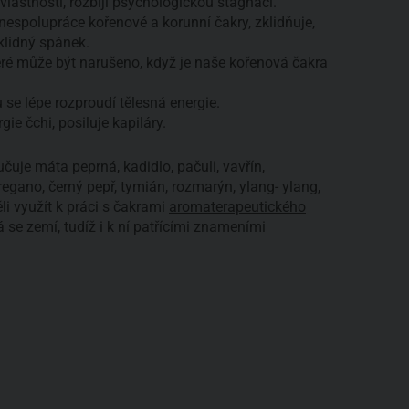
í vlastnosti, rozbíjí psychologickou stagnaci.
espolupráce kořenové a korunní čakry, zklidňuje,
klidný spánek.
eré může být narušeno, když je naše kořenová čakra
 se lépe rozproudí tělesná energie.
gie čchi, posiluje kapiláry.
čuje máta peprná, kadidlo, pačuli, vavřín,
regano, černý pepř, tymián, rozmarýn, ylang- ylang,
i využít k práci s čakrami
aromaterapeutického
 se zemí, tudíž i k ní patřícími znameními