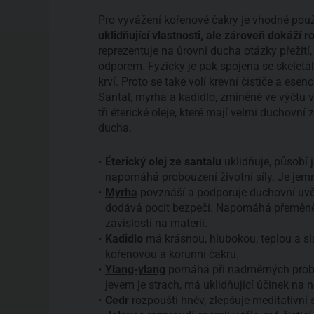
Pro vyvážení kořenové čakry je vhodné pou
uklidňující vlastnosti, ale zároveň dokáží ro
reprezentuje na úrovni ducha otázky přežití
odporem. Fyzicky je pak spojena se skeletál
krví. Proto se také volí krevní čističe a ese
Santal, myrha a kadidlo, zmíněné ve výčtu 
tři éterické oleje, které mají velmi duchovní
ducha.
Éterický olej ze santalu
uklidňuje, působí 
napomáhá probouzení životní síly. Je je
Myrha
povznáší a podporuje duchovní uvěd
dodává pocit bezpečí. Napomáhá přeměně, 
závislostí na materii.
Kadidlo
má krásnou, hlubokou, teplou a sl
kořenovou a korunní čakru.
Ylang-ylang
pomáhá při nadměrných probl
jevem je strach, má uklidňující účinek na 
Cedr
rozpouští hněv, zlepšuje meditativní 