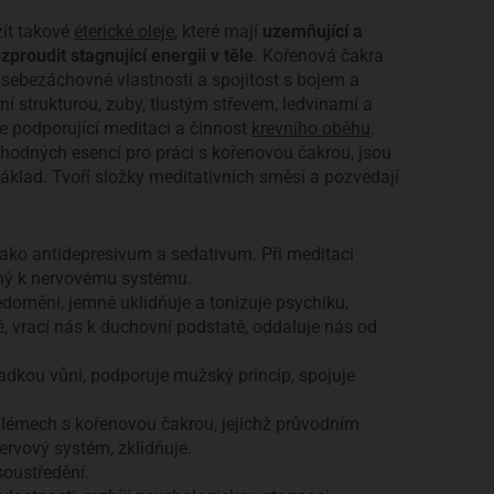
žít takové
éterické oleje
, které mají
uzemňující a
zproudit stagnující energii v těle
. Kořenová čakra
, sebezáchovné vlastnosti a spojitost s bojem a
ní strukturou, zuby, tlustým střevem, ledvinami a
nce podporující meditaci a činnost
krevního oběhu
.
vhodných esencí pro práci s kořenovou čakrou, jsou
 základ. Tvoří složky meditativních směsí a pozvedají
jako antidepresivum a sedativum. Při meditaci
mný k nervovému systému.
omění, jemně uklidňuje a tonizuje psychiku,
vrací nás k duchovní podstatě, oddaluje nás od
adkou vůni, podporuje mužský princip, spojuje
émech s kořenovou čakrou, jejichž průvodním
nervový systém, zklidňuje.
soustředění.