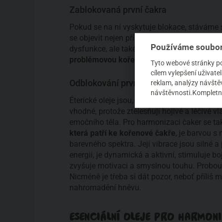
Zablokovaná první čakra
Pokud se na ní vyskytuje blokace, stáváme
se objevit nejen přílišná chamtivost, nízký
Používáme soubor
dysfunkce, ale také
deprese
, úzkosti, frust
problémovou kořenovou čakrou jsou tvrdohla
Tyto webové stránky pou
cílem vylepšení uživat
Odblokování první čakry
reklam, analýzy návštěv
návštěvnosti.Kompletní
Éterické oleje jsou, pokud chceme pracova
vhodné, protože ztělesňují hojivé a léčivé vl
emočního těla. Pro harmonizaci čaker se tak
která patří ke kořenové čakře
, je barvou s
barevného spektra. Její vibrace jsou silné a
energii, je dynamická a aktivní, stimuluje b
zvyšuje motivaci a smyslnou touhu. Probouz
Nicméně je třeba si dát pozor, neboť příliš
nahromadění hněvu.
ESENCIÁLNÍ OLEJE PRO HARMON