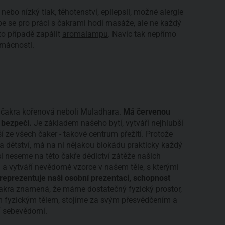
bo nízký tlak, těhotenství, epilepsii, možné alergie
e se pro práci s čakrami hodí masáže, ale ne každý
to případě zapálit
aromalampu
. Navíc tak nepřímo
omácnosti.
je čakra kořenová neboli Muladhara.
Má červenou
a bezpečí.
Je základem našeho bytí, vytváří nejhlubší
ší ze všech čaker - takové centrum přežití. Protože
a dětství, má na ni nějakou blokádu prakticky každý
si neseme na této čakře dědictví zátěže našich
i a vytváří nevědomé vzorce v našem těle, s kterými
reprezentuje naši osobní prezentaci, schopnost
akra znamená, že máme dostatečný fyzický prostor,
m fyzickým tělem, stojíme za svým přesvědčením a
í sebevědomí.