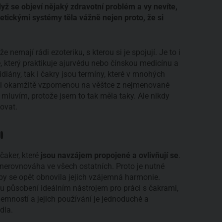
yž se objeví nějaký zdravotní problém a vy nevíte,
tickými systémy těla vážně nejen proto, že si
že nemají rádi ezoteriku, s kterou si je spojují. Je to i
ře, který praktikuje ajurvédu nebo čínskou medicínu a
iány, tak i čakry jsou termíny, které v mnohých
 si okamžitě vzpomenou na věštce z nejmenované
 mluvím, protože jsem to tak měla taky. Ale nikdy
ovat.
I
čaker, které
jsou navzájem propojené a ovlivňují se
.
 nerovnováha ve všech ostatních. Proto je nutné
by se opět obnovila jejich vzájemná harmonie.
mu působení ideálním nástrojem pro práci s čakrami,
jemností a jejich používání je jednoduché a
dla.