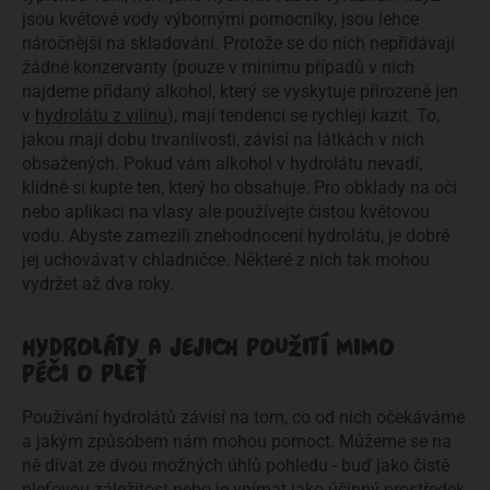
jsou květové vody výbornými pomocníky, jsou lehce
náročnější na skladování. Protože se do nich nepřidávají
žádné konzervanty (pouze v minimu případů v nich
najdeme přidaný alkohol, který se vyskytuje přirozeně jen
v
hydrolátu z vilínu
), mají tendenci se rychleji kazit. To,
jakou mají dobu trvanlivosti, závisí na látkách v nich
obsažených. Pokud vám alkohol v hydrolátu nevadí,
klidně si kupte ten, který ho obsahuje. Pro obklady na oči
nebo aplikaci na vlasy ale používejte čistou květovou
vodu. Abyste zamezili znehodnocení hydrolátu, je dobré
jej uchovávat v chladničce. Některé z nich tak mohou
vydržet až dva roky.
HYDROLÁTY A JEJICH POUŽITÍ MIMO
PÉČI O PLEŤ
Používání hydrolátů závisí na tom, co od nich očekáváme
a jakým způsobem nám mohou pomoct. Můžeme se na
ně dívat ze dvou možných úhlů pohledu - buď jako čistě
pleťovou záležitost nebo je vnímat jako účinný prostředek