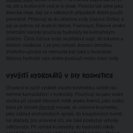
ne, ale u květových vod je to jinak. Protože tak silné jako
éterické oleje, dají se v některých případech dobře použít
perorálně. Přidávají se do sklenice vody (čajová lžička) a
pijí se jednou až dvakrát denně. Francouzi, Řekové anebo
orientální národy používají hydroláty ke kulinářským
účelům. Čistá růžová voda se přidává např. do lokumu a
dalších sladkostí. Lze jimi ochutit domácí zmrzlinu.
Vnitřního užívání se nemusíte bát také u levandule.
Mátový hydrolát vám dobře poslouží místo ústní vody.
VYUŽITÍ HYDROLÁTŮ V DIY KOSMETICE
Chcete-li si začít vyrábět vlastní kosmetiku, určitě vás
nemine kamarádství s hydroláty. Používají se jako vodní
složka při výrobě tělových mlék anebo krémů, jako vodní
báze při výrobě
jílových
masek, do vlasové kosmetiky,
jako základ aromatických sprejů, do koupelových bomb,
na obklady pro unavené oči, ale také poskytují výhody
odličovače. Při výrobě kosmetiky do hydrolátů nikdy