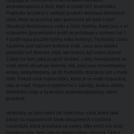
aromaterapeuta a těch, kteří si vyrábí DIY kosmetiku.
Prakticky se jedná o vedlejší produkt destilace éterických
olejů, který se používá jako pomocník při péči o pleť.
Obsahují destilovanou vodu a části rostliny, které jsou v ní
rozpustné (procentuální podíl se pohybuje v rozmezí od 1-
4 podle typu použité byliny nebo květiny). Hydroláty často
najdeme pod názvem květové vody. Jsou sice daleko
jemnější než éterické oleje, ale mohou být velmi účinné.
Záleží na tom, jaké je jejich složení. Látky nerozpustné ve
vodě, které obsahuje éterický olej, jako jsou monoterpeny,
estery, sesquiterpeny, se do hydrolátu dostávají jen v malé
míře. Pokud však máme látku, která je ve vodě rozpustná,
jako je např. thujon (najdeme ho v šalvěji), budou účinky
éterického oleje a hydrolátu aromaterapeuticky velmi
podobné.
Hydroláty se také velmi liší intenzitou vůně, která také
záleží na rozpustnosti látek obsažených v rostlině.
Levandule, která je bohatá na estery, díky nimž má svoji
typickou vůni, není jako hydrolát vůbec výrazná. I když