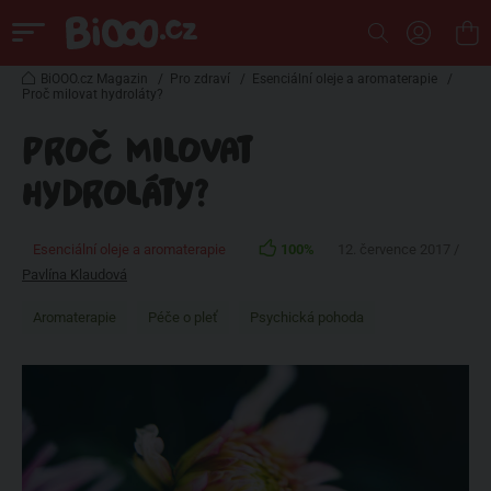
BiOOO.cz Magazin
/
Pro zdraví
/
Esenciální oleje a aromaterapie
/
Proč milovat hydroláty?
PROČ MILOVAT
HYDROLÁTY?
Esenciální oleje a aromaterapie
100%
12. července 2017 /
Pavlína Klaudová
Aromaterapie
Péče o pleť
Psychická pohoda