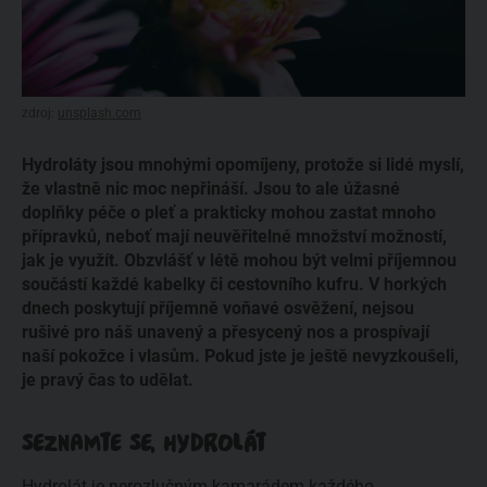
zdroj:
unsplash.com
Hydroláty jsou mnohými opomíjeny, protože si lidé myslí,
že vlastně nic moc nepřináší. Jsou to ale úžasné
doplňky péče o pleť a prakticky mohou zastat mnoho
přípravků, neboť mají neuvěřitelné množství možností,
jak je využít. Obzvlášť v létě mohou být velmi příjemnou
součástí každé kabelky či cestovního kufru. V horkých
dnech poskytují příjemně voňavé osvěžení, nejsou
rušivé pro náš unavený a přesycený nos a prospívají
naší pokožce i vlasům. Pokud jste je ještě nevyzkoušeli,
je pravý čas to udělat.
SEZNAMTE SE, HYDROLÁT
Hydrolát
je nerozlučným kamarádem každého