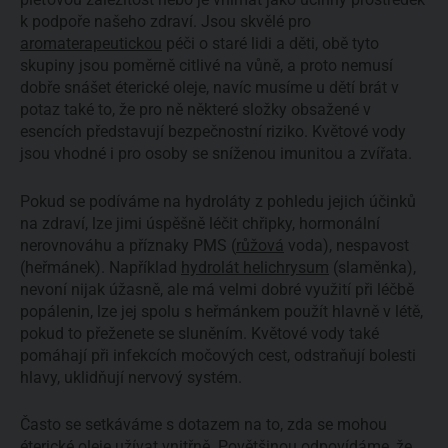
k podpoře našeho zdraví. Jsou skvělé pro
aromaterapeutickou
péči o staré lidi a děti, obě tyto
skupiny jsou poměrně citlivé na vůně, a proto nemusí
dobře snášet éterické oleje, navíc musíme u dětí brát v
potaz také to, že pro ně některé složky obsažené v
esencích představují bezpečnostní riziko. Květové vody
jsou vhodné i pro osoby se sníženou imunitou a zvířata.
Pokud se podíváme na hydroláty z pohledu jejich účinků
na zdraví, lze jimi úspěšně léčit chřipky, hormonální
nerovnováhu a příznaky PMS (
růžová
voda), nespavost
(heřmánek). Například
hydrolát helichrysum
(slaměnka),
nevoní nijak úžasně, ale má velmi dobré využití při léčbě
popálenin, lze jej spolu s heřmánkem použít hlavně v létě,
pokud to přeženete se sluněním. Květové vody také
pomáhají při infekcích močových cest, odstraňují bolesti
hlavy, uklidňují nervový systém.
Často se setkáváme s dotazem na to, zda se mohou
éterické oleje
užívat vnitřně. Povětšinou odpovídáme, že