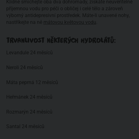
Klidně smíchejte oba dva dohromady, získáte neuvěřitelně
příjemnou vodu pro péči o obličej i celé tělo a zároveň
výborný antidepresivní prostředek. Máte-li unavené nohy,
nastříkejte na ně
mátovou květovou vodu
.
TRVANLIVOST NĚKTERÝCH HYDROLÁTŮ:
Levandule 24 měsíců
Neroli 24 měsíců
Máta peprná 12 měsíců
Heřmánek 24 měsíců
Rozmarýn 24 měsíců
Santal 24 měsíců