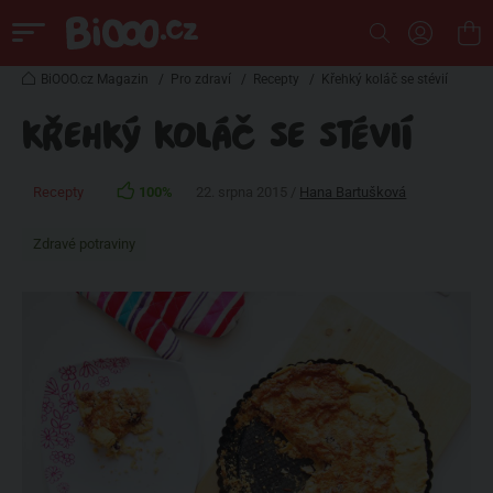
BiOOO.cz Magazin
/
Pro zdraví
/
Recepty
/
Křehký koláč se stévií
KŘEHKÝ KOLÁČ SE STÉVIÍ
Recepty
100%
22. srpna 2015 /
Hana Bartušková
Zdravé potraviny