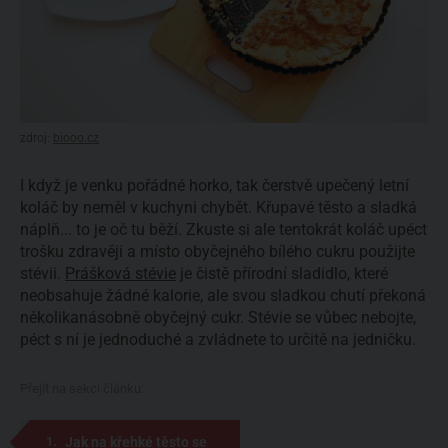
zdroj:
biooo.cz
I když je venku pořádné horko, tak čerstvě upečený letní
koláč by neměl v kuchyni chybět. Křupavé těsto a sladká
náplň... to je oč tu běží. Zkuste si ale tentokrát koláč upéct
trošku zdravěji a místo obyčejného bílého cukru použijte
stévii.
Prášková stévie
je čistě přírodní sladidlo, které
neobsahuje žádné kalorie, ale svou sladkou chutí překoná
několikanásobně obyčejný cukr. Stévie se vůbec nebojte,
péct s ní je jednoduché a zvládnete to určitě na jedničku.
Přejít na sekci článku:
Jak na křehké těsto se