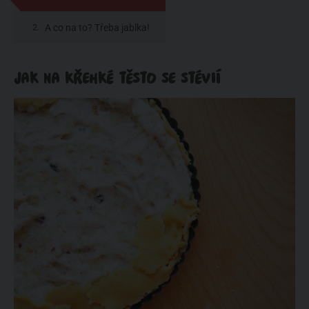
stévií
A co na to? Třeba jablka!
JAK NA KŘEHKÉ TĚSTO SE STÉVIÍ