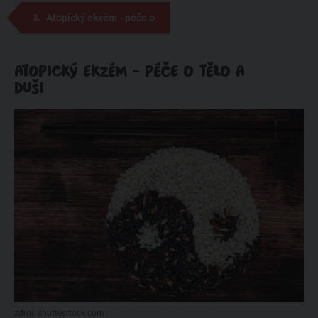
ekzém
Atopický ekzém - péče o
tělo a duši
ATOPICKÝ EKZÉM - PÉČE O TĚLO A
DUŠI
zdroj:
shuttesrtock.com