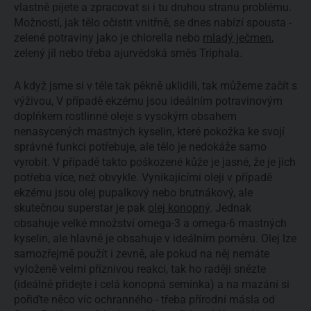
vlastně pijete a zpracovat si i tu druhou stranu problému.
Možností, jak tělo očistit vnitřně, se dnes nabízí spousta -
zelené potraviny jako je chlorella nebo
mladý ječmen
,
zelený jíl nebo třeba ajurvédská směs Triphala.
A když jsme si v těle tak pěkně uklidili, tak můžeme začít s
výživou, V případě ekzému jsou ideálním potravinovým
doplňkem rostlinné oleje s vysokým obsahem
nenasycených mastných kyselin, které pokožka ke svojí
správné funkci potřebuje, ale tělo je nedokáže samo
vyrobit. V případě takto poškozené kůže je jasné, že je jich
potřeba více, než obvykle. Vynikajícími oleji v případě
ekzému jsou olej pupalkový nebo brutnákový, ale
skutečnou superstar je pak
olej konopný
. Jednak
obsahuje velké množství omega-3 a omega-6 mastných
kyselin, ale hlavně je obsahuje v ideálním poměru. Olej lze
samozřejmě použít i zevně, ale pokud na něj nemáte
vyloženě velmi příznivou reakci, tak ho raději snězte
(ideálně přidejte i celá konopná semínka) a na mazání si
pořiďte něco víc ochranného - třeba přírodní másla od