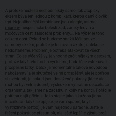
A protože neštěstí nechodí nikdy samo, tak atopický
ekzém bývá jen jednou z komplikací, kterou daný člověk
trpí. Nejoblíbenější kombinace jsou alergie, astma,
migrény
, nespecifické bolesti zad, záněty ledvin a
močových cest, žaludeční problémy…. Na výběr je toho
celkem dost. Pokud se budeme snažit léčit pouze
samotný ekzém, protože je to zrovna akutní, daleko se
nedostaneme. Problém je potřeba atakovat ze všech
stran. Co se týče výživy, je vhodné začít nějakým
detoxem
,
protože když tělo trochu vyčistíme, bude lépe vstřebávat
prospěšné látky. Detox je momentálně takové novodobé
náboženství a je skutečně velmi prospěšný, ale je potřeba
si uvědomit, je pokud jsou dosažené pokroky (které ale
mohou být velmi dobré!) výsledkem výhradně detoxikace
organismu, tak jsme na začátku, nikoliv na konci. Pořád je
potřeba najít příčinu. Je to stejné jako s každou jinou
intoxikací - když se opijete, je vám špatně, když
vystřízlivíte (detox), je vám najednou parádně. Jistě je
řešení pokusit se přestat pít, ale ještě lepší je zjistit, proč