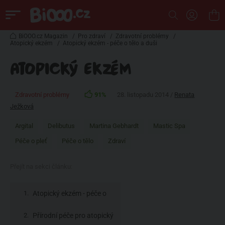
BiOOO.cz Magazin
/
Pro zdraví
/
Zdravotní problémy
/
Atopický ekzém
/
Atopický ekzém - péče o tělo a duši
ATOPICKÝ EKZÉM
Zdravotní problémy
91%
28. listopadu 2014 /
Renata
Ježková
Argital
Delibutus
Martina Gebhardt
Mastic Spa
Péče o pleť
Péče o tělo
Zdraví
Přejít na sekci článku:
Atopický ekzém - péče o
pokožku
Přírodní péče pro atopický