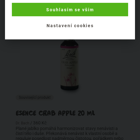
roztok nebo přimíchat do krému.
Souhlasím se vším
Nastavení cookies
Související produkt
ESENCE CRAB APPLE 20 ML
/ 360 Kč
Dr. Bach
Plané jablko pomáhá harmonizovat stavy nenávisti a
čistí tělo i duše. Překonává nenávist k vlastní osobě a
reguluje posedlost nadměrnou čistotou, pořádkem nebo