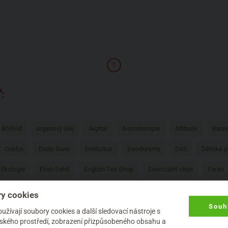
1
:
Börlind
arganový olej
Argital
Aromaterapie
Attitude
Barve
Coslys
Dado Sens
Delibutus
Deodoranty
Děti
Dětské p
Ekologie
Eliah Sahil
English Tea Shop
Esenciální oleje
Faran
í hygiena
Jaro
Kerzenfarm
Kokosový olej
Konopí
Kvitok
y cookies
Souh
tic Spa
Menstruační kalíšek
Minerální make-up
Mossa
Muži
žívají soubory cookies a další sledovací nástroje s
elského prostředí, zobrazení přizpůsobeného obsahu a