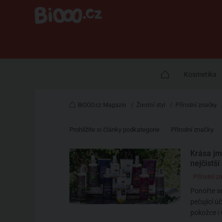
Kosmetika
BiOOO.cz Magazin
/
Životní styl
/
Přírodní značky
Prohlížíte si články podkategorie
Přírodní značky
Krása j
nejčistš
Přírodní z
Ponořte se
pečující ú
pokožce i 