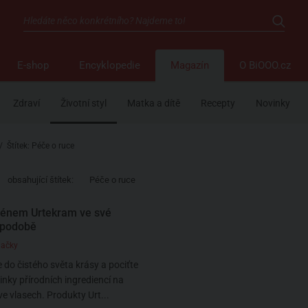
E-shop
Encyklopedie
Magazín
O BiOOO.cz
Zdraví
Životní styl
Matka a dítě
Recepty
Novinky
/
Štítek: Péče o ruce
obsahující štítek:
Péče o ruce
ménem Urtekram ve své
í podobě
načky
 do čistého světa krásy a pociťte
činky přírodních ingrediencí na
ve vlasech. Produkty Urt...