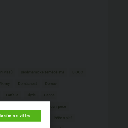
ní vlasů
Biodynamické zemědělství
BiOOO
říkrmy
Domácnost
Domov
Farfalla
Glyde
Henna
Lavera
Logona
Luxusní péče
lasím se vším
Na praní
Opalování
Péče o pleť