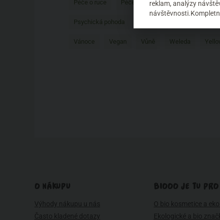
Péče o ruce
Péče o tělo
Péče o vlasy
P
reklam, analýzy návštěv
návštěvnosti.Kompletní
Psychická pohoda
Recenze
Redecker
Vánoce
Vegan
Vůně
Weleda
Yello
O NÁKUPU
BIOOO JE TU PRO
Výhody nákupu u nás
O bio kosmetice a eko 
Často kladené dotazy
Ekologické a bio znač