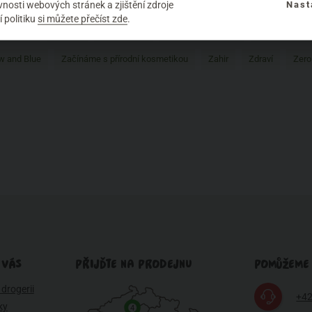
éče o zuby
Potraviny
Přírodní vůně
Přírodní značky
Pro muže
nosti webových stránek a zjištění zdroje
Nast
 politiku
si můžete přečíst zde
.
Rozhovor
Saloos
Santaverde
Složení kosmetiky
Testování na 
w and Blue
Začínáme s přírodní kosmetikou
Zahir
Zdraví
Zero
 VÁS
PŘIJĎTE NA PRODEJNU
POMŮŽEME
drogerii
+42
ky
4