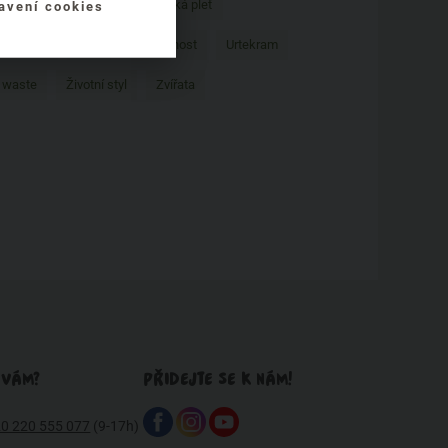
Pro zvířata
problematická pleť
avení cookies
zvířatech
Tipy
Udržitelnost
Urtekram
 waste
Životní styl
Zvířata
 VÁM?
PŘIDEJTE SE K NÁM!
0 220 555 077
(9-17h)