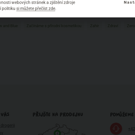
éče o zuby
Potraviny
Přírodní vůně
Přírodní značky
Pro muže
nosti webových stránek a zjištění zdroje
Nast
 politiku
si můžete přečíst zde
.
Rozhovor
Saloos
Santaverde
Složení kosmetiky
Testování na 
w and Blue
Začínáme s přírodní kosmetikou
Zahir
Zdraví
Zero
 VÁS
PŘIJĎTE NA PRODEJNU
POMŮŽEME
drogerii
+42
ky
4