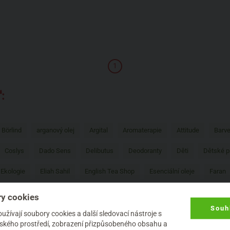
1
:
Börlind
arganový olej
Argital
Aromaterapie
Attitude
Barve
Coslys
Dado Sens
Delibutus
Deodoranty
Děti
Dětské p
Ekologie
Eliah Sahil
English Tea Shop
Esenciální oleje
Faran
í hygiena
Jaro
Kerzenfarm
Kokosový olej
Konopí
Kvitok
y cookies
Souh
tic Spa
Menstruační kalíšek
Minerální make-up
Mossa
Muži
žívají soubory cookies a další sledovací nástroje s
elského prostředí, zobrazení přizpůsobeného obsahu a