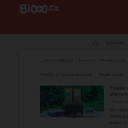
Kosmetika
BiOOO.cz Magazin
/
Životní styl
/
Přírodní značky
Prohlížíte si články podkategorie
Přírodní značky
TIERRA V
alternati
Přírodní z
Vše začín
VERDE je (
nabízet pr