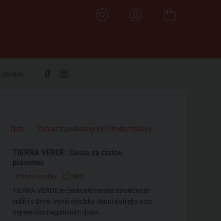
Domov
Zpět
Zobrazit podkategorii Přírodní značky
TIERRA VERDE: Cesta za čistou
planetou
80%
Přírodní značky
TIERRA VERDE je československá společnost
sídlící v Brně. Vyvíjí výrobky denní potřeby s co
nejmenším negativním dopa...