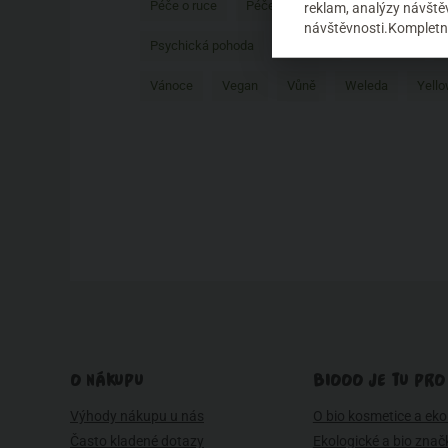
Péče o ruce
Péče o tělo
Péče o vlasy
P
reklam, analýzy návštěv
návštěvnosti.Kompletní
Psychická pohoda
Recenze
Redecker
Vánoce
Vegan
Vůně
Weleda
Yello
O NÁKUPU
BIOOO JE TU PRO
Výhody nákupu u nás
O bio kosmetice a eko 
Často kladené dotazy
Ekologické a bio znač