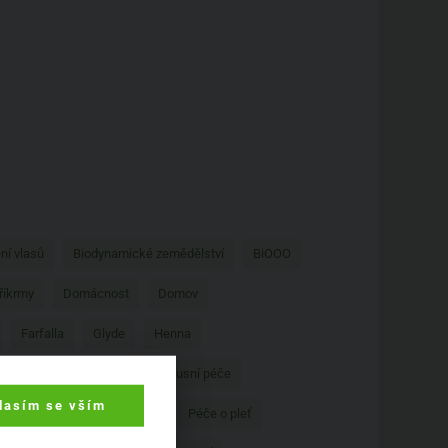
ní vlasů
Biodynamické zemědělství
BiOOO
říkrmy
Domácnost
Domov
Farfalla
Glyde
Henna
Lavera
Logona
Luxusní péče
lasím se vším
Na praní
Opalování
Péče o pleť