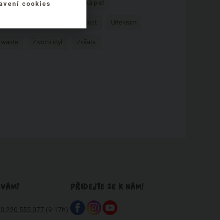
Pro zvířata
problematická pleť
avení cookies
zvířatech
Tipy
Udržitelnost
Urtekram
 waste
Životní styl
Zvířata
 VÁM?
PŘIDEJTE SE K NÁM!
0 220 555 077
(9-17h)