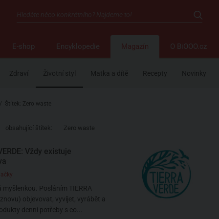
E-shop
Encyklopedie
Magazín
O BiOOO.cz
Zdraví
Životní styl
Matka a dítě
Recepty
Novinky
/
Štítek: Zero waste
obsahující štítek:
Zero waste
ERDE: Vždy existuje
va
načky
á myšlenkou. Posláním TIERRA
znovu) objevovat, vyvíjet, vyrábět a
odukty denní potřeby s co...