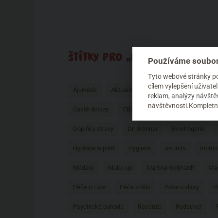
ŠTÍTKY PRO „PŘÍRODNÍ ZNAČKY“
Používáme soubor
Tyto webové stránky pou
cílem vylepšení uživat
Ájurvéda
Aktuality
Aloe vera
AnneMarie 
reklam, analýzy návštěv
návštěvnosti.Kompletní
Časté dotazy
CBD
Ceano
Certifikáty
Doplňky stravy
Dr. Bronner
Ekodrogerie
Hydratace pleti
Hygiena
Imunita
Intimn
Mádara
Make-up
Martina Gebhardt
Mas
Péče o ruce
Péče o tělo
Péče o vlasy
P
Psychická pohoda
Recenze
Redecker