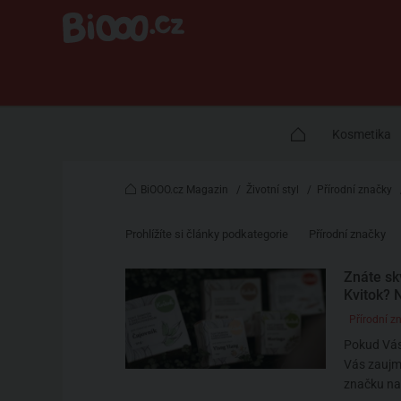
Kosmetika
BiOOO.cz Magazin
/
Životní styl
/
Přírodní značky
Prohlížíte si články podkategorie
Přírodní značky
Znáte sk
Kvitok? 
Přírodní z
Pokud Vás 
Vás zaujme
značku naš