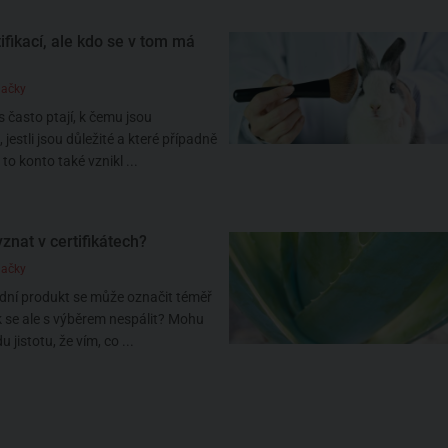
tifikací, ale kdo se v tom má
načky
s často ptají, k čemu jsou
, jestli jsou důležité a které případně
to konto také vznikl ...
znat v certifikátech?
načky
dní produkt se může označit téměř
k se ale s výběrem nespálit? Mohu
 jistotu, že vím, co ...