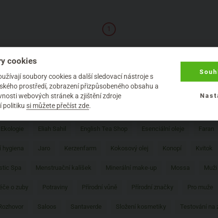
1
:
y cookies
Souh
žívají soubory cookies a další sledovací nástroje s
elského prostředí, zobrazení přizpůsobeného obsahu a
Börlind
arganový olej
Argital
Aromaterapie
Attitude
Barve
nosti webových stránek a zjištění zdroje
Nast
 politiku
si můžete přečíst zde
.
Coslys
Dado Sens
Delibutus
Deodoranty
Děti
Dětské p
Ekologie
Eliah Sahil
English Tea Shop
Esenciální oleje
Faran
í hygiena
Jaro
Kerzenfarm
Kokosový olej
Konopí
Kvitok
tic Spa
Menstruační kalíšek
Minerální make-up
Mossa
Muži
éče o zuby
Potraviny
Přírodní vůně
Přírodní značky
Pro muže
Rozhovor
Saloos
Santaverde
Složení kosmetiky
Testování na 