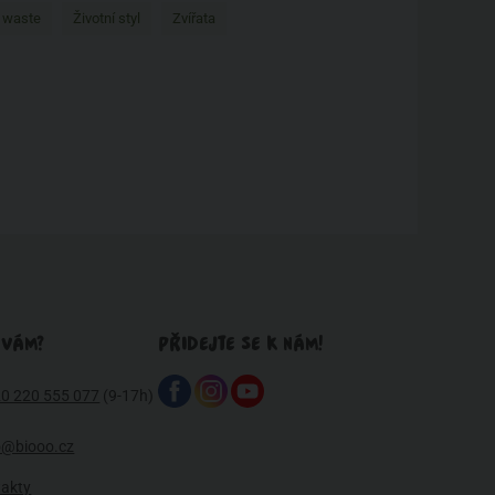
 waste
Životní styl
Zvířata
 VÁM?
PŘIDEJTE SE K NÁM!
0 220 555 077
(9-17h)
o@biooo.cz
takty