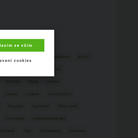
lasím se vším
ní vlasů
Biodynamické zemědělství
BiOOO
avení cookies
říkrmy
Domácnost
Domov
Farfalla
Glyde
Henna
Lavera
Logona
Luxusní péče
Na praní
Opalování
Péče o pleť
Pro zvířata
problematická pleť
zvířatech
Tipy
Udržitelnost
Urtekram