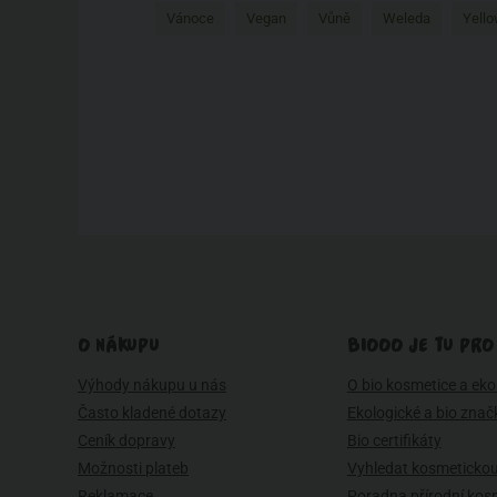
Vánoce
Vegan
Vůně
Weleda
Yello
O NÁKUPU
BIOOO JE TU PRO
Výhody nákupu u nás
O bio kosmetice a eko 
Často kladené dotazy
Ekologické a bio znač
Ceník dopravy
Bio certifikáty
Možnosti plateb
Vyhledat kosmetickou
Reklamace
Poradna přírodní kos