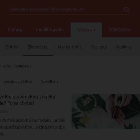
E-shop
Encyklopedie
Magazín
O BiOOO.cz
Zdraví
Životní styl
Matka a dítě
Recepty
Novinky
/
Štítek: Certifikáty
obsahující štítek:
Certifikáty
vělou slovenskou značku
Ne? To je chyba!
načky
zajímá přírodní kosmetika, určitě
 i značka Kvitok. Jedná se totiž o
i...