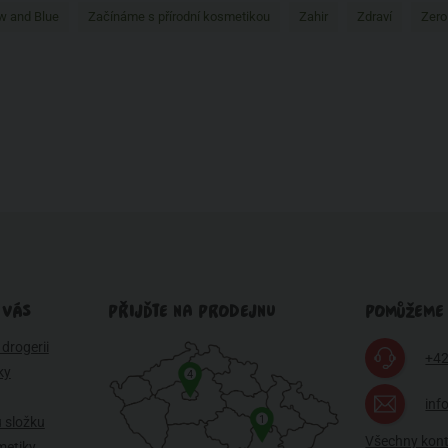
w and Blue
Začínáme s přírodní kosmetikou
Zahir
Zdraví
Zero
 VÁS
PŘIJĎTE NA PRODEJNU
POMŮŽEME
drogerii
+42
ky
4
inf
1
 složku
Všechny kon
metiky