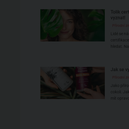
Tolik cer
vyznat!
Přírodní z
Lidé se ná
certifikace
hledat. Na 
Jak se vy
Přírodní z
Jako příro
cokoli. Ja
mít opravdu