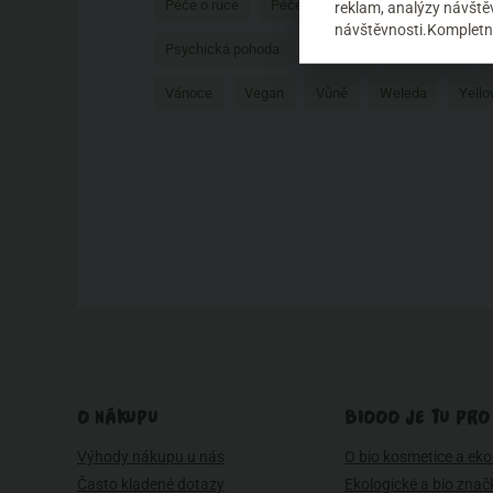
Péče o ruce
Péče o tělo
Péče o vlasy
P
reklam, analýzy návštěv
návštěvnosti.Kompletní
Psychická pohoda
Recenze
Redecker
Vánoce
Vegan
Vůně
Weleda
Yello
O NÁKUPU
BIOOO JE TU PRO
Výhody nákupu u nás
O bio kosmetice a eko 
Často kladené dotazy
Ekologické a bio znač