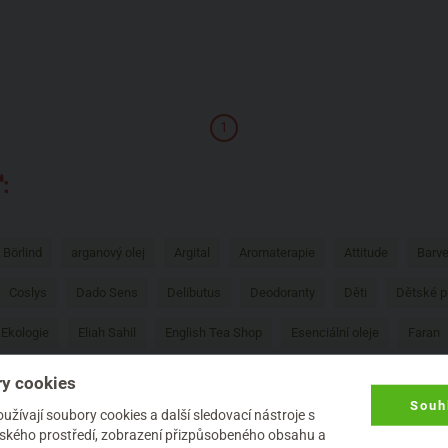
1
:
Börlind
arganový olej
Argital
Aromaterapie
Attitude
Barve
Coslys
Dado Sens
Delibutus
Deodoranty
Děti
Dětské p
Ekologie
Eliah Sahil
English Tea Shop
Esenciální oleje
Faran
í hygiena
Jaro
Kerzenfarm
Kokosový olej
Konopí
Kvitok
y cookies
Souh
tic Spa
Menstruační kalíšek
Minerální make-up
Mossa
Muži
žívají soubory cookies a další sledovací nástroje s
elského prostředí, zobrazení přizpůsobeného obsahu a