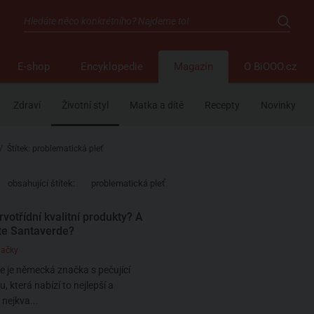
E-shop
Encyklopedie
Magazín
O BiOOO.cz
Zdraví
Životní styl
Matka a dítě
Recepty
Novinky
/
Štítek: problematická pleť
obsahující štítek:
problematická pleť
votřídní kvalitní produkty? A
ste Santaverde?
načky
 je německá značka s pečující
, která nabízí to nejlepší a
nejkva...