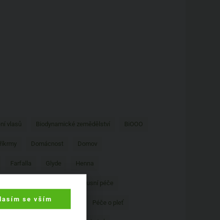
ní vlasů
Biodynamické zemědělství
BiOOO
říkrmy
Domácnost
Domov
Farfalla
Glyde
Henna
Lavera
Logona
Luxusní péče
lasím se vším
Na praní
Opalování
Péče o pleť