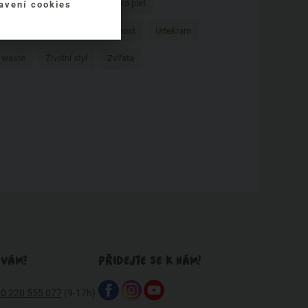
Pro zvířata
problematická pleť
avení cookies
zvířatech
Tipy
Udržitelnost
Urtekram
 waste
Životní styl
Zvířata
 VÁM?
PŘIDEJTE SE K NÁM!
0 220 555 077
(9-17h)