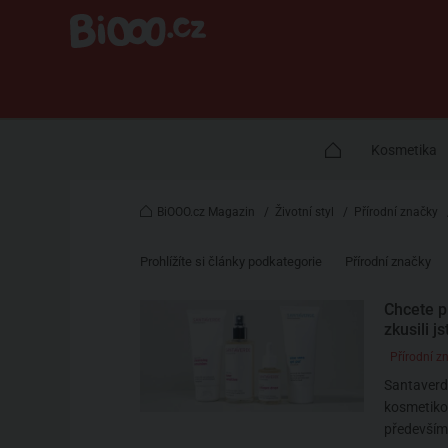
Kosmetika
BiOOO.cz Magazin
/
Životní styl
/
Přírodní značky
Prohlížíte si články podkategorie
Přírodní značky
Chcete pr
zkusili j
Přírodní z
Santaverde
kosmetikou
především 