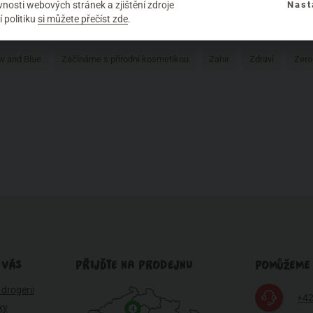
éče o zuby
Potraviny
Přírodní vůně
Přírodní značky
Pro muže
nosti webových stránek a zjištění zdroje
Nast
 politiku
si můžete přečíst zde
.
Rozhovor
Saloos
Santaverde
Složení kosmetiky
Testování na 
w and Blue
Začínáme s přírodní kosmetikou
Zahir
Zdraví
Zero
 VÁS
PŘIJĎTE NA PRODEJNU
POMŮŽEME
drogerii
+42
ky
4