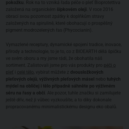
pokožku
. Rok na to vzniká řada péče o pleť Bioprotettiva
založená na organickém
šípkovém oleji
. V roce 2016
obrací svou pozornost zpátky k doplňkům stravy
založených na spirulině, které obohacují o
prospěšný
pigment modrozelených řas (Phycocianin).
Vymazlené receptury, dynamické spojení tradice, inovace,
přírody a technologie, to je to, co z BIOEARTH dělá špičku
ve svém oboru a my jsme rádi, že obohatila náš
sortiment. Zalistovali jsme pro vás produkty pro
péči o
pleť
i
celé tělo
, vybírat můžete z
dvousložkových
pleťových olejů
,
výživných pleťových másel
nebo
tuhých
mýdel na obličej i tělo případně sáhněte po výživném
séru na řasy a občí
. Ale pozor, tuhle značku si zamilujete
ještě dřív, než ji vůbec vyzkoušíte, a to díky dokonale
propracovanému minimalistickému designu eko obalů.