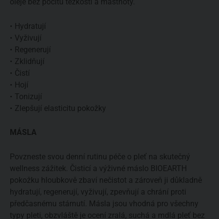
oleje bez pocitu těžkosti a mastnoty.
Hydratují
Vyživují
Regenerují
Zklidňují
Čistí
Hojí
Tonizují
Zlepšují elasticitu pokožky
MÁSLA
Povzneste svou denní rutinu péče o pleť na skutečný
wellness zážitek. Čisticí a výživné máslo BIOEARTH
pokožku hloubkově zbaví nečistot a zároveň ji důkladně
hydratují, regenerují, vyživují, zpevňují a chrání proti
předčasnému stárnutí. Másla jsou vhodná pro všechny
typy pleti, obzvláště je ocení zralá, suchá a mdlá pleť bez