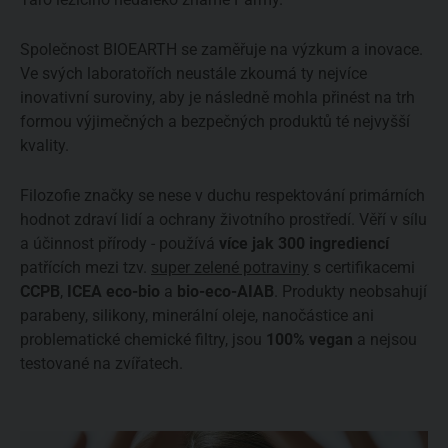
Společnost BIOEARTH se zaměřuje na výzkum a inovace.
Ve svých laboratořích neustále zkoumá ty nejvíce
inovativní suroviny, aby je následně mohla přinést na trh
formou výjimečných a bezpečných produktů té nejvyšší
kvality.
Filozofie
značky se nese v duchu respektování primárních
hodnot zdraví lidí a ochrany životního prostředí.
Věří v sílu
a účinnost přírody - používá
více jak 300 ingrediencí
patřících mezi tzv.
super zelené potraviny
s certifikacemi
CCPB
,
ICEA eco-bio
a
bio-eco-AIAB
. Produkty neobsahují
parabeny, silikony, minerální oleje, nanočástice ani
problematické chemické filtry, jsou
100% vegan
a nejsou
testované na zvířatech.