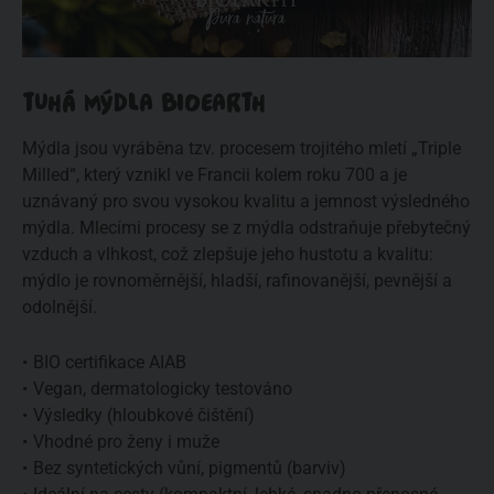
TUHÁ MÝDLA BIOEARTH
Mýdla jsou vyráběna tzv. procesem trojitého mletí „Triple
Milled“, který vznikl ve Francii kolem roku 700 a je
uznávaný pro svou vysokou kvalitu a jemnost výsledného
mýdla. Mlecími procesy se z mýdla odstraňuje přebytečný
vzduch a vlhkost, což zlepšuje jeho hustotu a kvalitu:
mýdlo je rovnoměrnější, hladší, rafinovanější, pevnější a
odolnější.
BIO certifikace AIAB
Vegan, dermatologicky testováno
Výsledky (hloubkové čištění)
Vhodné pro ženy i muže
Bez syntetických vůní, pigmentů (barviv)