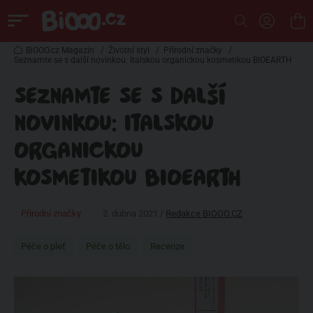
BiOOO.cz Magazin
/
Životní styl
/
Přírodní značky
/
Seznamte se s další novinkou: Italskou organickou kosmetikou BIOEARTH
SEZNAMTE SE S DALŠÍ
NOVINKOU: ITALSKOU
ORGANICKOU
KOSMETIKOU BIOEARTH
Přírodní značky
2. dubna 2021 /
Redakce BIOOO.CZ
Péče o pleť
Péče o tělo
Recenze