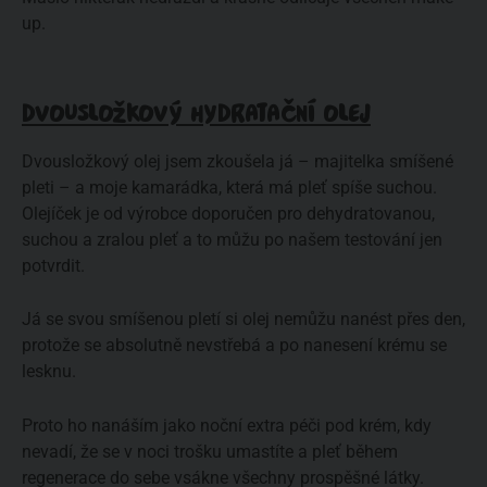
up.
DVOUSLOŽKOVÝ HYDRATAČNÍ OLEJ
Dvousložkový olej jsem zkoušela já – majitelka smíšené
pleti – a moje kamarádka, která má pleť spíše suchou.
Olejíček je od výrobce doporučen pro dehydratovanou,
suchou a zralou pleť a to můžu po našem testování jen
potvrdit.
Já se svou smíšenou pletí si olej nemůžu nanést přes den,
protože se absolutně nevstřebá a po nanesení krému se
lesknu.
Proto ho nanáším jako noční extra péči pod krém, kdy
nevadí, že se v noci trošku umastíte a pleť během
regenerace do sebe vsákne všechny prospěšné látky.