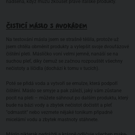
nadšená, když můžu zkoušet právě italské produkty.
ČISTICÍ MÁSLO S AVOKÁDEM
Na testování másla jsem se strašně těšila, protože už
jsem chtěla obměnit produkty a vylepšit svoje dvoufázové
čištění pleti. Máslíčko voní velmi jemně, nanáší se na
suchou pleť, díky čemuž se začnou rozpouštět všechny
nečistoty a líčidla (dochází k tomu v tucích).
Poté se přidá voda a vytvoří se emulze, která podpoří
čištění. Máslo se smyje a pak záleží, jaký vám zůstane
pocit na pleti – můžete sáhnout po dalším produktu, který
bude na bázi vody a zbytek nečistot dočistit a pleť
"odmastit" nebo vezmete nějaké tonikum případně
micelární vodu a zbytek mastnoty stáhnete.
Máslo nikterak nedráždí a krásně odličuje všechen make-