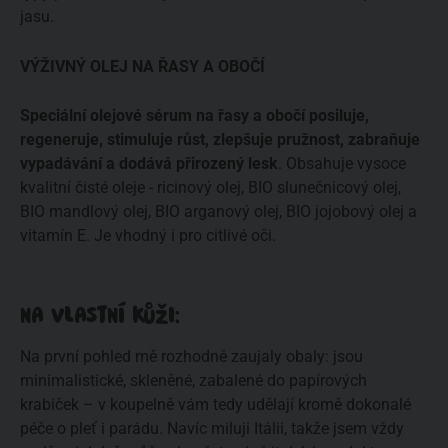
jasu.
VÝŽIVNÝ OLEJ NA ŘASY A OBOČÍ
Speciální olejové sérum na řasy a obočí posiluje,
regeneruje, stimuluje růst, zlepšuje pružnost, zabraňuje
vypadávání a dodává přirozený lesk
. Obsahuje vysoce
kvalitní čisté oleje - ricinový olej, BIO slunečnicový olej,
BIO mandlový olej, BIO arganový olej, BIO jojobový olej a
vitamín E. Je vhodný i pro citlivé oči.
NA VLASTNÍ KŮŽI:
Na první pohled mě rozhodně zaujaly obaly: jsou
minimalistické, skleněné, zabalené do papírových
krabiček – v koupelně vám tedy udělají kromě dokonalé
péče o pleť i parádu. Navíc miluji Itálii, takže jsem vždy