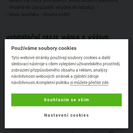
Ideální na cesty (kompaktní, lehké, snadno přenosné,
vhodné do zavazadel, vhodné do letadla)
Malá spotřeba - dlouhá výdrž
HYDRATAČNÍ OLEJE, MÁSLA A VÝŽIVA
NA ŘASY BIOEARTH
Používáme soubory cookies
Inovativní dvousložkové hydratační oleje, čisticí a pečující
Tyto webové stránky používají soubory cookies a další
sledovací nástroje s cílem vylepšení uživatelského prostředí,
másla i péče na řasy a obočí jsou v BIO kvalitě. Ukrývá se
zobrazení přizpůsobeného obsahu a reklam, analýzy
v nich skutečně
koncentrovaná síla přírody
, která
návštěvnosti webových stránek a zjištění zdroje
propojuje čisté organické oleje, másla, vosky, hydroláty,
návštěvnosti.Kompletní politiku
si můžete přečíst zde
.
výluhy z bylin a rostlinné výtažky pro ty nejlepší výsledky
v péči o pleť.
Souhlasím se vším
HYDRATAČNÍ OLEJE
Nastavení cookies