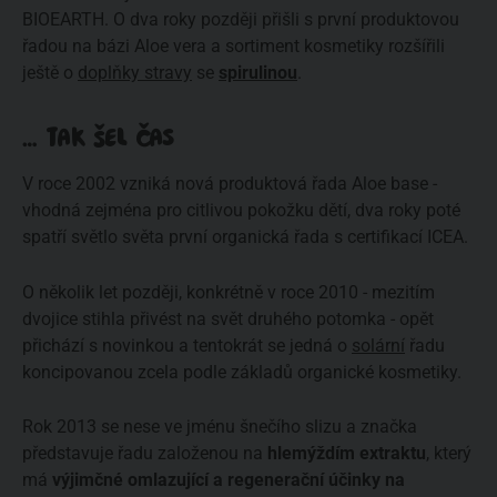
BIOEARTH. O dva roky později přišli s první produktovou
řadou na bázi Aloe vera a sortiment kosmetiky rozšířili
ještě o
doplňky stravy
se
spirulinou
.
… TAK ŠEL ČAS
V roce 2002 vzniká nová produktová řada Aloe base -
vhodná zejména pro citlivou pokožku dětí, dva roky poté
spatří světlo světa první organická řada s certifikací ICEA.
O několik let později, konkrétně v roce 2010 - mezitím
dvojice stihla přivést na svět druhého potomka - opět
přichází s novinkou a tentokrát se jedná o
solární
řadu
koncipovanou zcela podle základů organické kosmetiky.
Rok 2013 se nese ve jménu šnečího slizu a značka
představuje řadu založenou na
hlemýždím extraktu
, který
má
výjimčné omlazující a regenerační účinky na