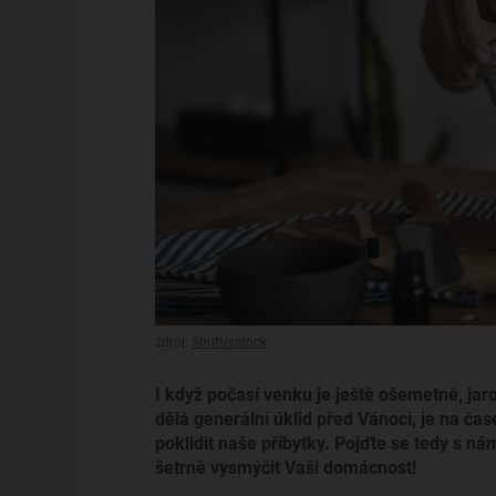
zdroj:
Shutterstock
I když počasí venku je ještě ošemetné, jaro
dělá generální úklid před Vánoci, je na čas
poklidit naše příbytky. Pojďte se tedy s nám
šetrně vysmýčit Vaši domácnost!