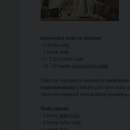
Univerzální čistič na všechno
- ½ hrnku octa
- 1 hrnek vody
- 1 - 2 lžíce jedlé sody
- 10 - 20 kapek
esenciálního oleje
Všechny ingredience jednoduše
smícháme v
rozprašovačem)
a během pár vteřin máte su
Uplatnění najde při mytí podlahy, koupelny,
Čistič odpadů
- 2 hrnky
jedlé sody
- 4 hrnky vařící vody
- 1 hrnek
octa