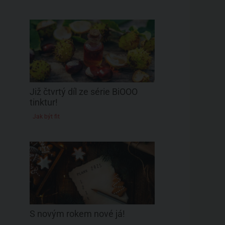
Již čtvrtý díl ze série BiOOO
tinktur!
Jak být fit
Aviváž s levandulovou silicí
Žlučové mýdlo na
1 l
140 g
Tierra Verde
Tierra Verd
S novým rokem nové já!
175 Kč
72 Kč