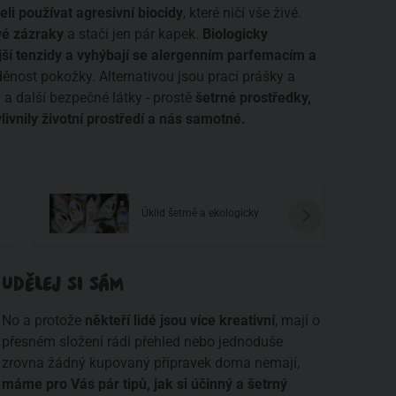
li používat agresivní biocidy
, které ničí vše živé.
vé zázraky
a stačí jen pár kapek.
Biologicky
ější tenzidy a vyhýbají se alergenním parfemacím a
nost pokožky. Alternativou jsou prací prášky a
l a další bezpečné látky - prostě
šetrné prostředky,
livnily životní prostředí a nás samotné.
Úklid šetrně a ekologicky
UDĚLEJ SI SÁM
No a protože
někteří lidé jsou více kreativní
, mají o
přesném složení rádi přehled nebo jednoduše
zrovna žádný kupovaný přípravek doma nemají,
máme pro Vás pár tipů, jak si účinný a šetrný