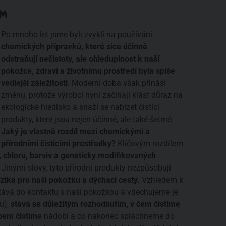
ÍM
Po mnoho let jsme byli zvyklí na používání
chemických přípravků
, které sice účinně
odstraňují nečistoty, ale ohleduplnost k naší
pokožce, zdraví a životnímu prostředí byla spíše
vedlejší záležitostí
. Moderní doba však přináší
změnu, protože výrobci nyní začínají klást důraz na
ekologické hledisko a snaží se nabízet čisticí
produkty, které jsou nejen účinné, ale také šetrné.
Jaký je vlastně rozdíl mezi chemickými a
přírodními čisticími prostředky
?
Klíčovým rozdílem
 chlorů, barviv a geneticky modifikovaných
Jinými slovy, tyto přírodní produkty nezpůsobují
izika pro naši pokožku a dýchací cesty.
Vzhledem k
stává do kontaktu s naší pokožkou a vdechujeme je
u),
stává se důležitým rozhodnutím, v čem čistíme
bem čistíme
nádobí a co nakonec spláchneme do