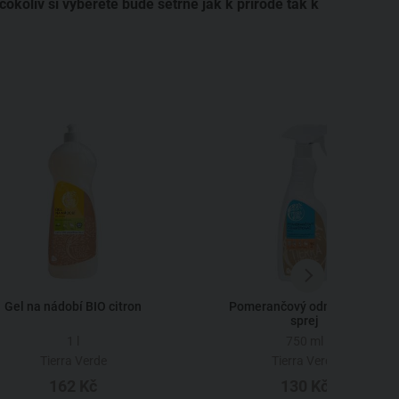
 cokoliv si vyberete bude šetrné jak k přírodě tak k
Gel na nádobí BIO citron
Pomerančový odmašťovač,
sprej
1 l
750 ml
Tierra Verde
Tierra Verde
162 Kč
130 Kč