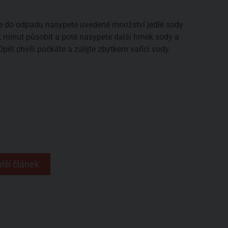
le do odpadu nasypete uvedené množství jedlé sody
ik minut působit a poté nasypete další hrnek sody a
pět chvíli počkáte a zalijte zbytkem vařící vody.
lší článek