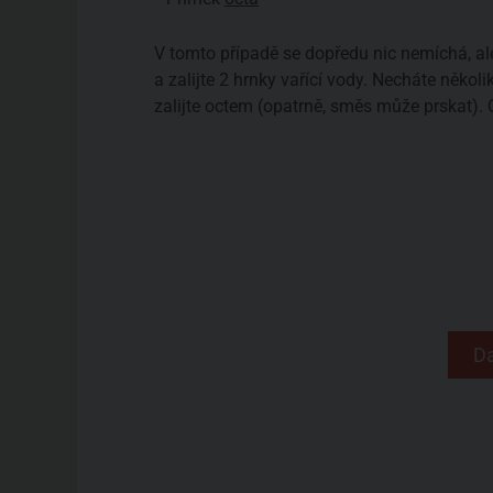
V tomto případě se dopředu nic nemíchá, a
a zalijte 2 hrnky vařící vody. Necháte někol
zalijte octem (opatrně, směs může prskat). O
Da