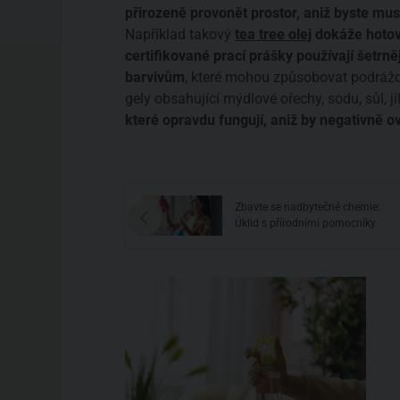
přirozeně provonět prostor, aniž byste muse
Například takový
tea tree olej
dokáže hoto
certifikované prací prášky používají šetrn
barvivům
, které mohou způsobovat podráždě
gely obsahující mýdlové ořechy, sodu, sůl, jí
které opravdu fungují, aniž by negativně ov
Zbavte se nadbytečné chemie:
při úklidu
Úklid s přírodními pomocníky