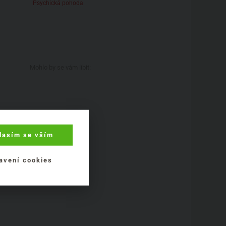
Psychická pohoda
Detail produktu
Detail produ
Mohlo by se vám líbit:
lasím se vším
avení cookies