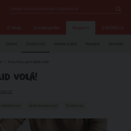
E-shop
Encyklopedie
Magazín
O BiOOO.cz
Zdraví
Životní styl
Matka a dítě
Recepty
Novinky
st
/
Hola hola, jarní úklid volá!
LID VOLÁ!
IOOO.CZ
Udržitelnost
Úklid domácnosti
Životní styl