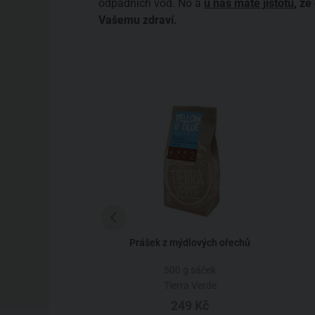
odpadních vod. No a
u nás máte jistotu
, že
Vašemu zdraví.
dlo na skvrny
Prášek z mýdlových ořechů
40 g
500 g sáček
ra Verde
Tierra Verde
2 Kč
249 Kč