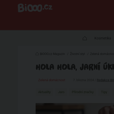
Kosmetika
BiOOO.cz Magazin
/
Životní styl
/
Zelená domácno
HOLA HOLA, JARNÍ ÚK
Zelená domácnost
7. března 2024 /
Redakce B
Aktuality
Jaro
Přírodní značky
Tipy