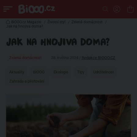
BiOOO.cz Magazin
/
Životní styl
/
Zelená domácnost
/
Jak na hnojiva doma?
JAK NA HNOJIVA DOMA?
Zelená domácnost
28. května 2024 /
Redakce BIOOO.CZ
Aktuality
BiOOO
Ekologie
Tipy
Udržitelnost
Zahrada a pěstování