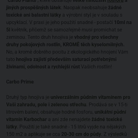
"Carbo Plants"
, které obsahuje
velké množství
fosforu
a
jiných prospěšných látek
. Naopak neobsahuje
žádné
toxické ani balastní látky
a výrobní styl je v souladu s
upcyklací. V praxi je jeho použití snadné - postačí
10ml na
5l
květník, přičemž se samozřejmě musí promíchat se
zeminou. Tento druh hnojiva je
vhodný pro všechny
druhy pokojových rostlin, KROMĚ těch kyselomilných.
No, a kromě dobrého pocitu z ekologického hnojení Vám
tato
hnojiva zajistí především saturaci potřebnými
živinami, odolnost a rychlejší růst
Vašich rostlin!
Carbo Prime
Druhý typ hnojiva je
univerzálním půdním vitamínem pro
Vaši zahradu, pole i zelenou střechu
. Prodává se v 15-ti
litrovém balení, obsahuje hodně fosforu,
unikátní půdní
vitamín Karbochar
a ani zde nenajdete
žádné toxické
látky
. Použití je také snadné - 15 litrů vyjde na nějakých
150 m2 a aplikuje se cca
20-30 cm do půdy
. Z výsledků