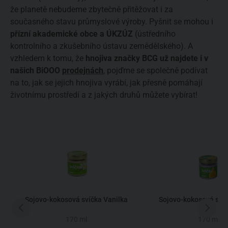
že planetě nebudeme zbytečně přitěžovat i za
současného stavu průmyslové výroby. Pyšnit se mohou i
přízní akademické obce a ÚKZÚZ
(ústředního
kontrolního a zkušebního ústavu zemědělského). A
vzhledem k tomu, že
hnojiva značky BCG už najdete i v
našich BiOOO
prodejnách
, pojďme se společně podívat
na to, jak se jejich hnojiva vyrábí, jak přesně pomáhají
životnímu prostředí a z jakých druhů můžete vybírat!
Sojovo-kokosová svíčka Vanilka
Sojovo-kokosová sví
170 ml
170 ml