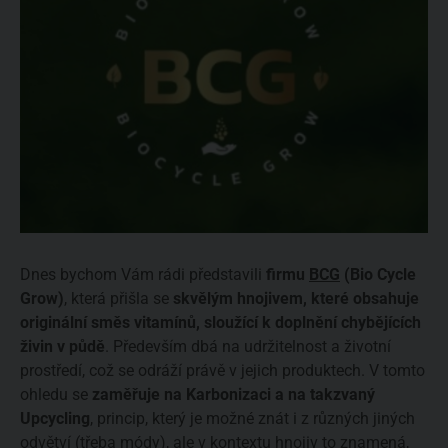
Dnes bychom Vám rádi představili
firmu
BCG
(Bio Cycle
Grow)
, která přišla se
skvělým hnojivem, které obsahuje
originální směs vitamínů, sloužící k doplnění chybějících
živin v půdě
. Především dbá na udržitelnost a životní
prostředí, což se odráží právě v jejich produktech. V tomto
ohledu se
zaměřuje na Karbonizaci a na takzvaný
Upcycling
, princip, který je možné znát i z různých jiných
odvětví (třeba módy), ale v kontextu hnojiv to znamená,