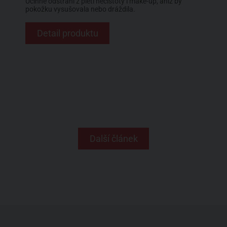
Účinně odstraní z pleti nečistoty i make-up, aniž by
pokožku vysušovala nebo dráždila.
Detail produktu
Další článek