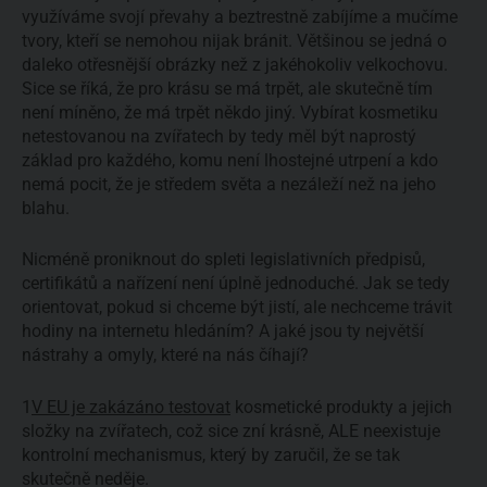
využíváme svojí převahy a beztrestně zabíjíme a mučíme
tvory, kteří se nemohou nijak bránit. Většinou se jedná o
daleko otřesnější obrázky než z jakéhokoliv velkochovu.
Sice se říká, že pro krásu se má trpět, ale skutečně tím
není míněno, že má trpět někdo jiný. Vybírat kosmetiku
netestovanou na zvířatech by tedy měl být naprostý
základ pro každého, komu není lhostejné utrpení a kdo
nemá pocit, že je středem světa a nezáleží než na jeho
blahu.
Nicméně proniknout do spleti legislativních předpisů,
certifikátů a nařízení není úplně jednoduché. Jak se tedy
orientovat, pokud si chceme být jistí, ale nechceme trávit
hodiny na internetu hledáním? A jaké jsou ty největší
nástrahy a omyly, které na nás číhají?
1
V EU je zakázáno testovat
kosmetické produkty a jejich
složky na zvířatech, což sice zní krásně, ALE neexistuje
kontrolní mechanismus, který by zaručil, že se tak
skutečně neděje.