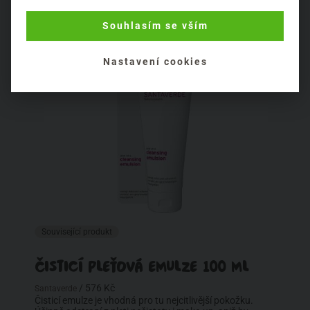
Souhlasím se vším
Nastavení cookies
Související produkt
ČISTICÍ PLEŤOVÁ EMULZE 100 ML
/ 576 Kč
Santaverde
Čisticí emulze je vhodná pro tu nejcitlivější pokožku.