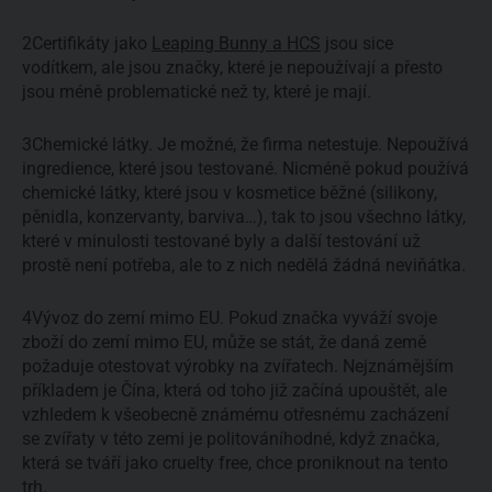
2
Certifikáty jako
Leaping Bunny a HCS
jsou sice
vodítkem, ale jsou značky, které je nepoužívají a přesto
jsou méně problematické než ty, které je mají.
3
Chemické látky. Je možné, že firma netestuje. Nepoužívá
ingredience, které jsou testované. Nicméně pokud používá
chemické látky, které jsou v kosmetice běžné (silikony,
pěnidla, konzervanty, barviva…), tak to jsou všechno látky,
které v minulosti testované byly a další testování už
prostě není potřeba, ale to z nich nedělá žádná neviňátka.
4
Vývoz do zemí mimo EU. Pokud značka vyváží svoje
zboží do zemí mimo EU, může se stát, že daná země
požaduje otestovat výrobky na zvířatech. Nejznámějším
příkladem je Čína, která od toho již začíná upouštět, ale
vzhledem k všeobecně známému otřesnému zacházení
se zvířaty v této zemi je politováníhodné, když značka,
která se tváří jako cruelty free, chce proniknout na tento
trh.