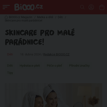
BiOOO.cz Magazin
/
Matka a dítě
/
Děti
/
Skincare pro malé parádnice!
SKINCARE PRO MALÉ
PARÁDNICE!
Děti
18. dubna 2024 /
Redakce BIOOO.CZ
Děti
Hydratace pleti
Péče o pleť
Přírodní značky
Tipy