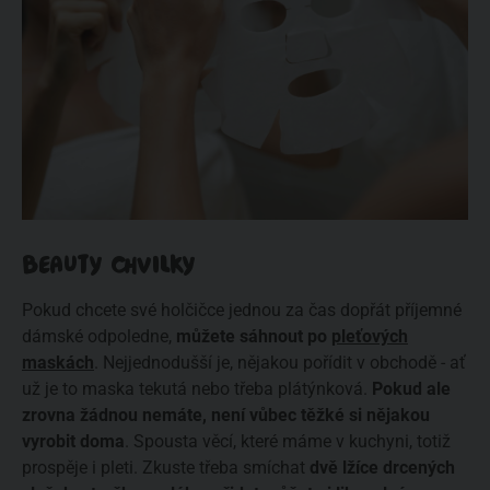
BEAUTY CHVILKY
Pokud chcete své holčičce jednou za čas dopřát příjemné
dámské odpoledne,
můžete sáhnout po
pleťových
maskách
. Nejjednodušší je, nějakou pořídit v obchodě - ať
už je to maska tekutá nebo třeba plátýnková.
Pokud ale
zrovna žádnou nemáte, není vůbec těžké si nějakou
vyrobit doma
. Spousta věcí, které máme v kuchyni, totiž
prospěje i pleti. Zkuste třeba smíchat
dvě lžíce drcených