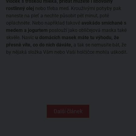
vloček s troškou mléka, přidat můžete i libovolný
rostlinný olej
nebo třeba med. Krouživými pohyby pak
naneste na pleť a nechte působit pět minut, poté
opláchněte. Nebo například takové
avokádo smíchané s
medem a jogurtem
poslouží jako obličejová maska také
skvěle. Navíc
u domácích masek máte tu výhodu, že
přesně víte, co do nich dáváte,
a tak se nemusíte bát, že
by nějaká složka Vám nebo Vaší holčičce mohla uškodit.
Další článek