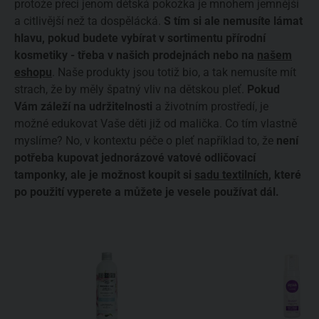
protože přeci jenom dětská pokožka je mnohem jemnější
a citlivější než ta dospělácká.
S tím si ale nemusíte lámat
hlavu, pokud budete vybírat v sortimentu přírodní
kosmetiky - třeba v našich prodejnách nebo na
našem
eshopu
. Naše produkty jsou totiž bio, a tak nemusíte mít
strach, že by měly špatný vliv na dětskou pleť.
Pokud
Vám záleží na udržitelnosti
a životním prostředí, je
možné edukovat Vaše děti již od malička. Co tím vlastně
myslíme? No, v kontextu péče o pleť například to, že
není
potřeba kupovat jednorázové vatové odličovací
tamponky, ale je možnost koupit si
sadu textilních
, které
po použití vyperete a můžete je vesele používat dál.