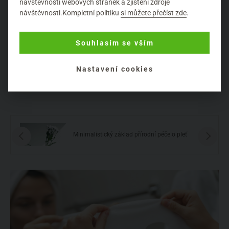
návštěvnosti webových stránek a zjištění zdroje
růžové vody ale můžete sáhnout i po
levandulové
nebo
návštěvnosti.Kompletní politiku
si můžete přečíst zde
.
třeba
heřmánkové vodě
. A abychom to měli kompletní, je
potřeba
hydratovat i rty
. A zde je prostor pro malé
parádnice, aby si samy vybraly, jakou vůni budou chtít.
Souhlasím se vším
Protože co se
balzámů na rty
týče, existuje nezměrné
množství různých vůní, případně i decentních barevných
Nastavení cookies
nádechů.
Minimalistický základ přírodní péče o pleť