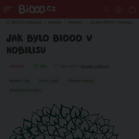
BiOOO.cz Magazin
/
Novinky
/
Aktuality
/
Jak bylo BIOOO v Nobilisu
JAK BYLO BIOOO V
NOBILISU
Aktuality
98%
17. října 2014 /
Renata Ježková
Nobilis Tilia
Péče o pleť
Přírodní značky
Složení kosmetiky