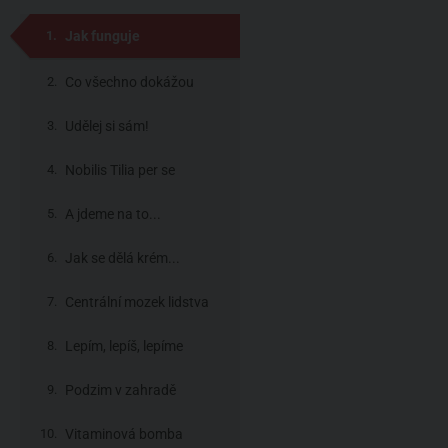
Jak funguje
aromaterapeutická
Co všechno dokážou
kosmetika
éterické oleje
Udělej si sám!
Nobilis Tilia per se
A jdeme na to...
Jak se dělá krém...
Centrální mozek lidstva
(pardon, Nobilisu)
Lepím, lepíš, lepíme
Podzim v zahradě
Vitaminová bomba