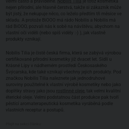
velmi často a pravidelně.
Nobilis Tilia
je totiž kosmetika
nejen přírodní, ale hlavně čerstvá, takže si zákazník může
být jistý, že nekupuje něco, co leželo předtím tři měsíce ve
skladu. A protože BiOOO má rádo Nobilis a Nobilis má
rád BiOOO, pozvali nás k sobě na návštěvu, abychom na
vlastní oči viděli (nebo spíš viděly :-) ), jak vlastně
produkty vznikají.
Nobilis Tilia je čistě česká firma, která se zabývá výrobou
certifikované přírodní kosmetiky již dvacet let. Sídlí u
Krásné Lípy v nádherném prostředí Českosaského
Švýcarska, kde také vznikají všechny jejich produkty. Pod
značkou Nobilis Tilia naleznete jak jednodruhové
suroviny použitelné k vlastní výrobě kosmetiky nebo jako
doplňky stravy jako jsou
rostlinné oleje
, tak velmi kvalitní
éterické oleje. Velmi podstatnou část produkce pak tvoří
pěstící aromaterapeutická kosmetika vyráběná podle
vlastních receptur a postupů.
Přejít na sekci článku: