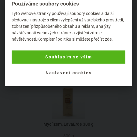
Používáme soubory cookies
Že hnědá henna Henne Color chytá luxusní čokoládovou
Tyto webové stránky používají soubory cookies a další
barvu bez červených odlesků. A za to jí tleskáme!
sledovací nástroje s cílem vylepšení uživatelského prostředí,
zobrazení přizpůsobeného obsahu a reklam, analýzy
návštěvnosti webových stránek a zjištění zdroje
Že
Coslys šampony
překvapí nejen krásnou vůní, ale i tím,
návštěvnosti.Kompletní politiku
si můžete přečíst zde
.
jak si poradí i s mastnými vlasy.
Takové testování kosmetiky je zodpovědná a vážná věc,
Souhlasím se vším
ale společnými silami to zvládáme. Těžko však říct, jestli
to děláme pro zákazníky, nebo sobecky samy pro sebe...
Nastavení cookies
Mycí zem, LavaErde 300 g
300 g