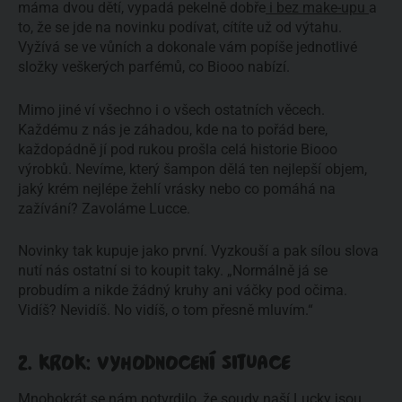
máma dvou dětí, vypadá pekelně dobře
i bez make-upu
a
to, že se jde na novinku podívat, cítíte už od výtahu.
Vyžívá se ve vůních a dokonale vám popíše jednotlivé
složky veškerých parfémů, co Biooo nabízí.
Mimo jiné ví všechno i o všech ostatních věcech.
Každému z nás je záhadou, kde na to pořád bere,
každopádně jí pod rukou prošla celá historie Biooo
výrobků. Nevíme, který šampon dělá ten nejlepší objem,
jaký krém nejlépe žehlí vrásky nebo co pomáhá na
zažívání? Zavoláme Lucce.
Novinky tak kupuje jako první. Vyzkouší a pak sílou slova
nutí nás ostatní si to koupit taky. „Normálně já se
probudím a nikde žádný kruhy ani váčky pod očima.
Vidíš? Nevidíš. No vidíš, o tom přesně mluvím.“
2. KROK: VYHODNOCENÍ SITUACE
Mnohokrát se nám potvrdilo, že soudy naší Lucky jsou