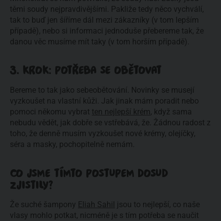
těmi soudy nejpravdivějšími. Pakliže tedy něco vychválí,
tak to buď jen šíříme dál mezi zákazníky (v tom lepším
případě), nebo si informaci jednoduše přebereme tak, že
danou věc musíme mít taky (v tom horším případě).
3. KROK: POTŘEBA SE OBĚTOVAT
Bereme to tak jako sebeobětování. Novinky se musejí
vyzkoušet na vlastní kůži. Jak jinak mám poradit nebo
pomoci někomu vybrat
ten nejlepší krém
, když sama
nebudu vědět, jak dobře se vstřebává, že. Žádnou radost z
toho, že denně musím vyzkoušet nové krémy, olejíčky,
séra a masky, pochopitelně nemám.
CO JSME TÍMTO POSTUPEM DOSUD
ZJISTILY?
Že suché šampony
Eliah Sahil
jsou to nejlepší, co naše
vlasy mohlo potkat, nicméně je s tím potřeba se naučit