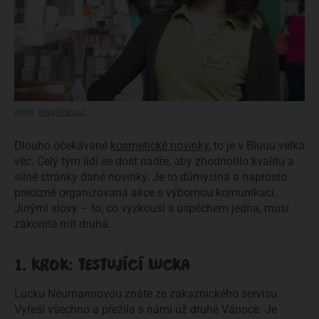
zdroj:
magifesn.cz
Dlouho očekávané
kosmetické novinky
, to je v Biuuu velká
věc. Celý tým lidí se dost nadře, aby zhodnotilo kvalitu a
silné stránky dané novinky. Je to důmyslná a naprosto
precizně organizovaná akce s výbornou komunikací.
Jinými slovy – to, co vyzkouší s úspěchem jedna, musí
zákonitě mít druhá.
1. KROK: TESTUJÍCÍ LUCKA
Lucku Neumannovou znáte ze zákaznického servisu.
Vyřeší všechno a přežila s námi už druhé Vánoce. Je