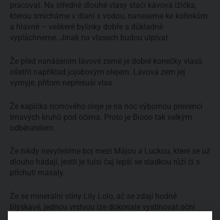
pracovat. Na středně dlouhé vlasy stačí kávová lžička,
kterou smícháme v dlani s vodou, naneseme ke kořínkům
a hlavně – veškeré bylinky dobře a důkladně
vypláchneme. Jinak na vlasech budou ulpívat.
Že před nanášením lávové země je dobré konečky vlasů
ošetřit například jojobovým olejem. Lávová zem jej
vymyje, přitom nepřesuší vlas.
Že kapička ricinového oleje je na noc výbornou prevencí
tmavých kruhů pod očima. Proto je Biooo tak velkým
odběratelem.
Že nikdy nevyřešíme boj mezi Májou a Luckou, které se už
dlouho hádají, jestli je tulsi čaj lepší se sladkou růží či s
příchutí masaly.
Že se minerální stíny Lily Lolo, ač se zdají hodně
blýskavé, jednou vrstvou lze dokonale vystínovat oční
víčko i bez výrazného třpytu. Stačí na to dobrý štěteček.