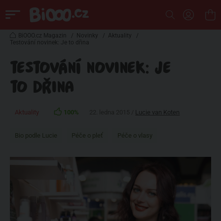
BiOOO.cz Magazin
/
Novinky
/
Aktuality
/
Testování novinek: Je to dřina
TESTOVÁNÍ NOVINEK: JE
TO DŘINA
Aktuality
100%
22. ledna 2015 /
Lucie van Koten
Bio podle Lucie
Péče o pleť
Péče o vlasy