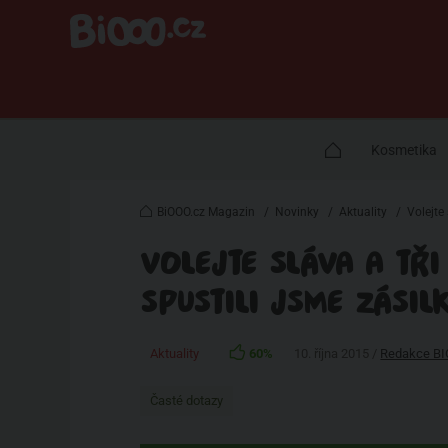
Kosmetika
BiOOO.cz Magazin
/
Novinky
/
Aktuality
/
Volejte 
VOLEJTE SLÁVA A TŘI
SPUSTILI JSME ZÁSIL
Aktuality
60%
10. října 2015 /
Redakce B
Časté dotazy