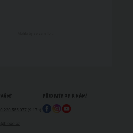
Mohlo by se vám líbit:
 VÁM?
PŘIDEJTE SE K NÁM!
0 220 555 077
(9-17h)
o@biooo.cz