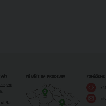
 VÁS
PŘIJĎTE NA PRODEJNU
POMŮŽEME
drogerii
+42
ky
4
inf
1
 složku