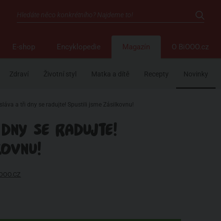
E-shop
Encyklopedie
Magazín
O BiOOO.cz
Zdraví
Životní styl
Matka a dítě
Recepty
Novinky
sláva a tři dny se radujte! Spustili jsme Zásilkovnu!
 DNY SE RADUJTE!
KOVNU!
IOOO.CZ