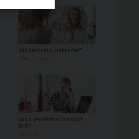
Jak pečovat o zralou pleť?
Přírodní péče o pleť
Jak si potrénovat a zlepšit
zrak?
Jak být fit