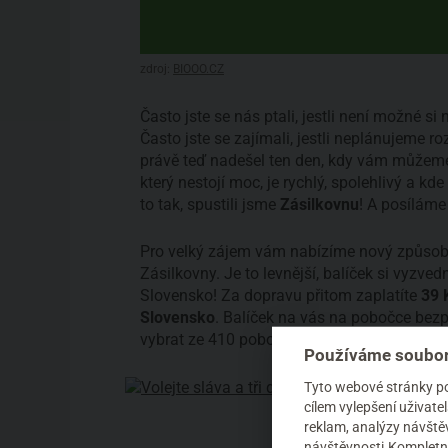
zdroj:
BIOOO.CZ
Často jste se nás ptali, jestli není možné 
Často jste se zajímali, jestli neplánujeme r
právě teď nadešel ten den, kdy vám můžeme
který nestojí moc, je rychlý, spolehlivý a kd
to tak, spustili jsme
Zásilkovnu
! A posíláme 
Pro velký zájem vám nabízíme nový způsob 
Zásilkovny. Je to levnější, balíček si vyzved
Slovensko! Za dopravu přitom zaplatíte
39 
Slovensko
. Balíček na vás na pobočce bezp
vybrat ze 410 poboček Zásilkovny v Čechác
Používáme soubor
Tyto webové stránky pou
cílem vylepšení uživat
reklam, analýzy návštěv
návštěvnosti.Kompletní