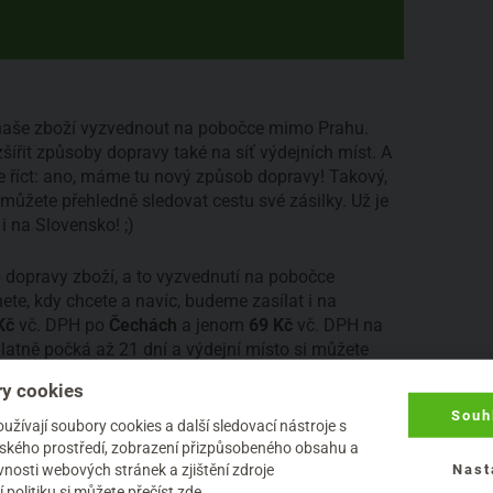
si naše zboží vyzvednout na pobočce mimo Prahu.
ozšířit způsoby dopravy také na síť výdejních míst. A
 říct: ano, máme tu nový způsob dopravy! Takový,
e můžete přehledně sledovat cestu své zásilky. Už je
i na Slovensko! ;)
dopravy zboží, a to vyzvednutí na pobočce
nete, kdy chcete a navíc, budeme zasílat i na
Kč
vč. DPH po
Čechách
a jenom
69 Kč
vč. DPH na
latně počká až 21 dní a výdejní místo si můžete
h i na Slovensku.
y cookies
Souh
žívají soubory cookies a další sledovací nástroje s
elského prostředí, zobrazení přizpůsobeného obsahu a
nosti webových stránek a zjištění zdroje
Nast
 politiku
si můžete přečíst zde
.