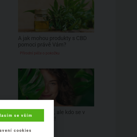
A jak mohou produkty s CBD
pomoci právě Vám?
Přírodní péče o pokožku
Tolik certifikací, ale kdo se v
lasím se vším
tom má vyznat!
Přírodní značky
avení cookies