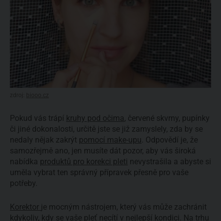
zdroj:
biooo.cz
Pokud vás trápí
kruhy pod očima
, červené skvrny, pupínky
či jiné dokonalosti, určitě jste se již zamyslely, zda by se
nedaly nějak zakrýt
pomocí make-upu
. Odpovědí je, že
samozřejmě ano, jen musíte dát pozor, aby vás široká
nabídka
produktů pro korekci pleti
nevystrašila a abyste si
uměla vybrat ten správný přípravek přesně pro vaše
potřeby.
Korektor
je mocným nástrojem, který vás může zachránit
kdykoliv, kdy se vaše pleť necítí v nejlepší kondici. Na trhu