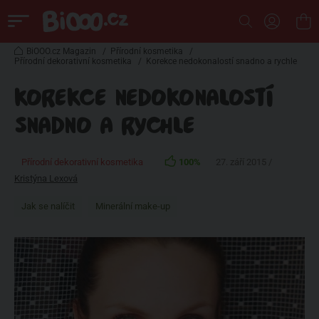
BiOOO.cz Magazin
/
Přírodní kosmetika
/
Přírodní dekorativní kosmetika
/
Korekce nedokonalostí snadno a rychle
KOREKCE NEDOKONALOSTÍ
SNADNO A RYCHLE
Přírodní dekorativní kosmetika
100%
27. září 2015 /
Kristýna Lexová
Jak se nalíčit
Minerální make-up