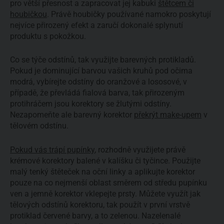
pro větší přesnost a zapracovat jej kabuki
štětcem či
houbičkou
. Právě houbičky používané namokro poskytují
nejvíce přirozený efekt a zaručí dokonalé splynutí
produktu s pokožkou.
Co se týče odstínů, tak využijte barevných protikladů.
Pokud je dominující barvou vašich kruhů pod očima
modrá, vybírejte odstíny do oranžové a lososové, v
případě, že převládá fialová barva, tak přirozeným
protihráčem jsou korektory se žlutými odstíny.
Nezapomeňte ale barevný korektor
překrýt make-upem
v
tělovém odstínu.
Pokud vás trápí pupínky
, rozhodně využijete právě
krémové korektory balené v kalíšku či tyčince. Použijte
malý tenký štěteček na oční linky a aplikujte korektor
pouze na co nejmenší oblast směrem od středu pupínku
ven a jemně korektor vklepejte prsty. Můžete využít jak
tělových odstínů korektoru, tak použít v první vrstvě
protiklad červené barvy, a to zelenou. Nazelenalé