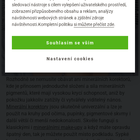
sledovací nástroje s cílem vylepšení uživatelského prostředí,
zobrazení přizpůsobeného obsahu a reklam, analýzy
návštěvnosti webových stránek a zjištění zdroje
návštěvnosti.Kompletní politiku
si můžete přečíst zde
.
Souhlasím se vším
Nastavení cookies
Rozhodně se nemusíte obávat ani minerálních korektorů,
kde je přínosem jednoduché složení a síla minerálních
pigmentů, které mají vysokou krycí schopnost, aniž by
pokožku jakkoliv zatížily či vytvářely viditelný nános.
Minerální korektory
jsou skutečně univerzální a lze je
použít na kruhy pod očima, pupínky, pigmentové skvrny i
další větší či menší nedokonalosti. Skvěle fungují s
klasickými i
minerálními make-upy
a když máte opravdu
špatný den, tak je můžete použít místo podkladu. Sypké