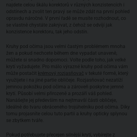
najdete celou škálu korektorů v různých konzistencích i
odstínech a zvolit ten pravý se může zdát na první pohled
opravdu náročné. V první řadě se musíte rozhodnout, co
se vlastně chystáte zakrývat, z čehož se odvíjí jak
konzistence korektoru, tak jeho odstín.
Kruhy pod očima jsou velmi častým problémem mnoha
žen a pokud nechcete během dne vypadat unaveně,
můžete si snadno dopomoci. Volte podle toho, jak velké
krytí vyžadujete. Pro málo výrazné kruhy pod očima vám
může postačit
krémový rozjasňovač
v tekuté formě, který
využijete i na jiné partie obličeje. Rozjasňovač nezatíží
jemnou pokožku pod očima a zároveň poskytne jemné
krytí. Působí velmi přirozeně a prozáří váš pohled.
Nanášejte jej především na nejtmavší části obličeje,
ideálně do tvaru obráceného trojúhelníku pod očima. Díky
tomu projasníte celou tuto partii a kruhy opticky splynou
se zbytkem tváře.
Pokud potřebujete přecejen silnější krytí, vybírejte z