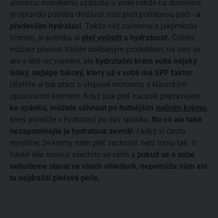
slanému mořskému vzduchu a vodě někde na dovolené,
je opravdu potřeba dodávat naší pleti potřebnou péči -
a
především hydrataci
. Takže než začneme s jakýmkoliv
líčením, je potřeba si
pleť vyčistit
a hydratovat.
Čištění
můžete provést Vaším oblíbeným produktem, na tom se
ani v létě nic nemění, ale
hydratační krém volte nějaký
lehký, nejlépe takový, který už v sobě má SPF faktor.
Ušetříte si tak práci a ulepené momenty s klasickým
opalovacím krémem. Když pak pleť naopak připravujete
ke spánku, můžete sáhnout po hutnějším
nočním krému
,
který pomůže s hydratací po čas spánku.
Na co ale také
nezapomínejte je hydratace zevnitř.
I když si často
myslíme, že krémy nám pleť zachrání, není tomu tak. V
lidské těle souvisí všechno se vším a
pokud se o sebe
nebudeme starat ve všech ohledech, nepomůže nám ani
ta nejdražší pleťová péče.