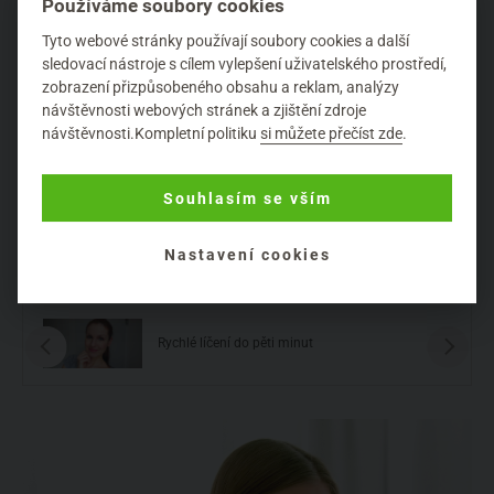
Používáme soubory cookies
nebo zkrátka chce podpořit bronz ve tváři, může sáhnout
po bronzeru a lehce vytvořit opálenější efekt. V takovém
Tyto webové stránky používají soubory cookies a další
sledovací nástroje s cílem vylepšení uživatelského prostředí,
případě lehce aplikujte
bronzer na místa, kam slunce
zobrazení přizpůsobeného obsahu a reklam, analýzy
přirozeně dopadá – což je čelo, nos a lícní kosti
. No a pro
návštěvnosti webových stránek a zjištění zdroje
svěží vzhled naneste
jemnou růžovou nebo broskvovou
návštěvnosti.Kompletní politiku
si můžete přečíst zde
.
tvářenku
na jablíčka tváří. Celé to jen zafixujeme
transparentním pudrem
, zejména oblast T-zóny,
případně speciálním fixačním sprejem,
a základ máme
Souhlasím se vším
hotový!
Nastavení cookies
Rychlé líčení do pěti minut