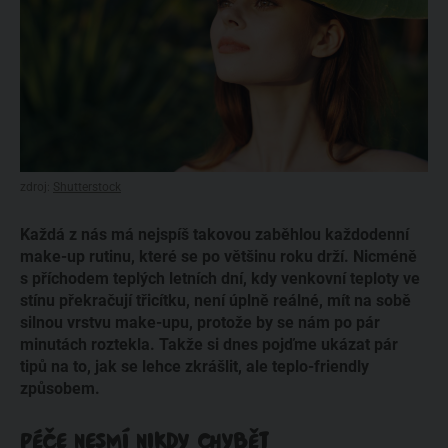
zdroj:
Shutterstock
Každá z nás má nejspíš takovou zaběhlou každodenní
make-up rutinu, které se po většinu roku drží. Nicméně
s příchodem teplých letních dní, kdy venkovní teploty ve
stínu překračují třicítku, není úplně reálné, mít na sobě
silnou vrstvu make-upu, protože by se nám po pár
minutách roztekla. Takže si dnes pojďme ukázat pár
tipů na to, jak se lehce zkrášlit, ale teplo-friendly
způsobem.
PÉČE NESMÍ NIKDY CHYBĚT