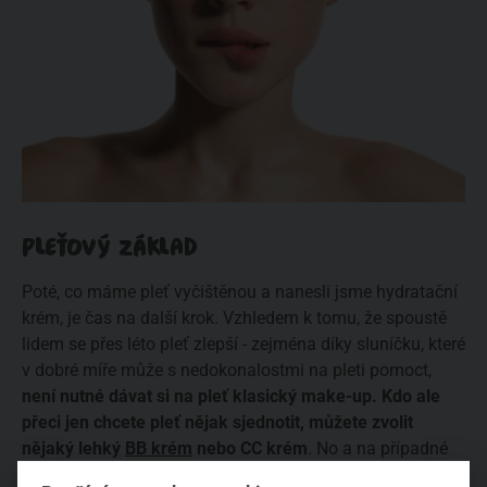
PLEŤOVÝ ZÁKLAD
Poté, co máme pleť vyčištěnou a nanesli jsme hydratační
krém, je čas na další krok. Vzhledem k tomu, že spoustě
lidem se přes léto pleť zlepší - zejména díky sluníčku, které
v dobré míře může s nedokonalostmi na pleti pomoct,
není nutné dávat si na pleť klasický make-up. Kdo ale
přeci jen chcete pleť nějak sjednotit, můžete zvolit
nějaký lehký
BB krém
nebo CC krém
. No a na případné
nedokonalosti použít klasický
korektor
. Kdo k moři nejede