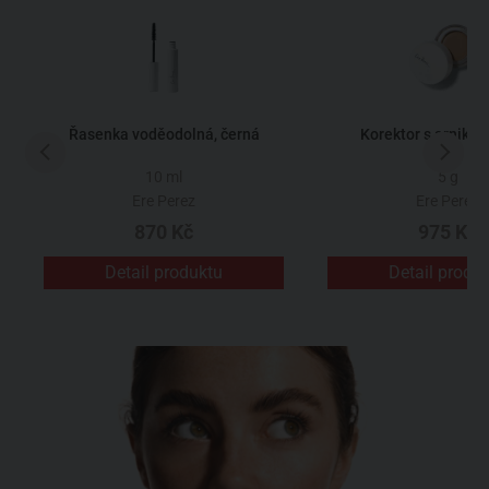
Řasenka voděodolná, černá
Korektor s arniko
10 ml
5 g
Ere Perez
Ere Perez
870 Kč
975 Kč
Detail produktu
Detail produ