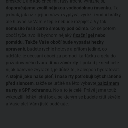
přeskočit, ale kdo chce mít řasy trochu výraznější,
doporučujeme zvolit nějakou
voděodolnou řasenku
.
Ta
jednak, jak už z jejího názvu vyplývá, vydrží i vodní hrátky,
ale hlavně se Vám v teple nebude rozpíjet a Vy tak
nemusíte řešit černé šmouhy pod očima
. Co se potom
obočí týče, zvolili bychom nějaký
fixační gel
nebo
pomádu. Takže Vaše obočí bude vypadat hezky
upraveně
, budete rychle hotové a přitom jediné, co
uděláte, je učesání obočí za pomoci kartáčku a gelu do
požadovaného tvaru.
A na závěr rty
. I pokud je nechcete
nijak barevně zvýraznit, je důležité je alespoň hydratovat.
A
stejně jako naše pleť, i naše rty potřebují být chráněné
před sluncem
, takže se určitě na léto vybavte
balzámem
na rty s SPF
ochranou
. No a to je celé! Právě jsme totiž
vykouzlili lehký letní look, se kterým se budete cítit skvěle
a Vaše pleť Vám jistě poděkuje.