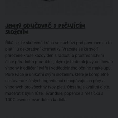
JEMNÝ ODLIČOVAČ S PEČUJÍCÍM
SLOŽENÍM
Říká se, že skutečná krása se nachází pod povrchem, a to
platí i u dekorativní kosmetiky. Vracejte se ke svojí
přirozené kráse každý den s radostí a prostřednictvím
čistě přírodního produktu, jakým je tento olejový odličovač
vhodný k odlíčení tváře i voděodolného očního make-upu.
Pure Face je unikátní svým složením, které je kompletně
sestaveno z čistých ingrediencí neucpávajících póry a
vhodných pro všechny typy pleti. Obsahuje kvalitní oleje,
macerát z bylin růže, levandule, popence a měsíčku a
100% esence levandule a kadidla.