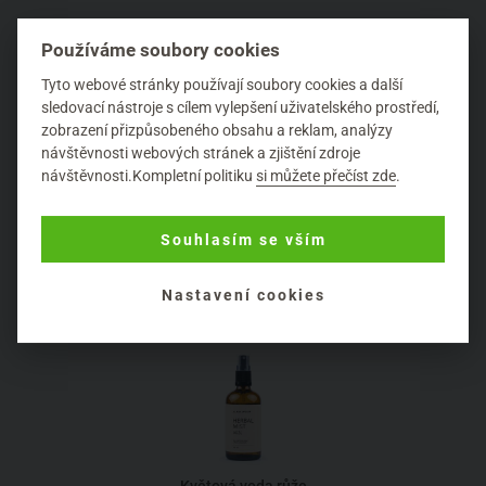
Používáme soubory cookies
Tyto webové stránky používají soubory cookies a další
sledovací nástroje s cílem vylepšení uživatelského prostředí,
zobrazení přizpůsobeného obsahu a reklam, analýzy
návštěvnosti webových stránek a zjištění zdroje
Květová voda meduňka
návštěvnosti.Kompletní politiku
si můžete přečíst zde
.
100 ml
Almara Soap
Souhlasím se vším
252 Kč
Detail produktu
Nastavení cookies