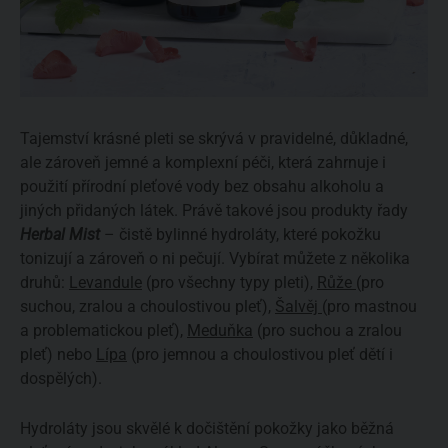
Tajemství krásné pleti se skrývá v pravidelné, důkladné,
ale zároveň jemné a komplexní péči, která zahrnuje i
použití přírodní pleťové vody bez obsahu alkoholu a
jiných přidaných látek. Právě takové jsou produkty řady
Herbal Mist
– čistě bylinné hydroláty, které pokožku
tonizují a zároveň o ni pečují. Vybírat můžete z několika
druhů:
Levandule
(pro všechny typy pleti),
Růže
(pro
suchou, zralou a choulostivou pleť),
Šalvěj
(pro mastnou
a problematickou pleť),
Meduňka
(pro suchou a zralou
pleť) nebo
Lípa
(pro jemnou a choulostivou pleť dětí i
dospělých).
Hydroláty jsou skvělé k dočištění pokožky jako běžná