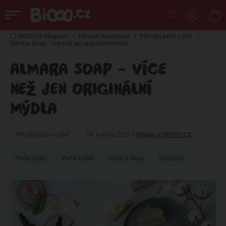
BiOOO.cz Magazin
/
Přírodní kosmetika
/
Přírodní péče o pleť
/
Almara Soap - více než jen originální mýdla
ALMARA SOAP - VÍCE
NEŽ JEN ORIGINÁLNÍ
MÝDLA
Přírodní péče o pleť
24. května 2021 /
Redakce BIOOO.CZ
Péče o pleť
Péče o tělo
Péče o vlasy
tonizace