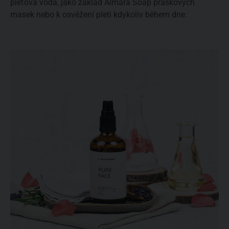
pleťová voda, jako základ Almara Soap práškových
masek nebo k osvěžení pleti kdykoliv během dne.