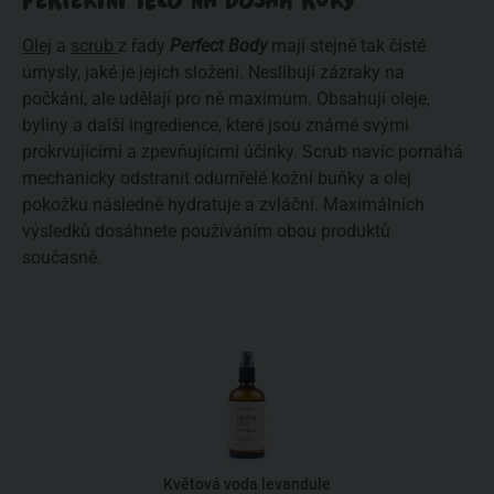
PERFEKTNÍ TĚLO NA DOSAH RUKY
Olej
a
scrub
z řady
Perfect Body
mají stejně tak čisté
úmysly, jaké je jejich složení. Neslibují zázraky na
počkání, ale udělají pro ně maximum. Obsahují oleje,
byliny a další ingredience, které jsou známé svými
prokrvujícími a zpevňujícími účinky. Scrub navíc pomáhá
mechanicky odstranit odumřelé kožní buňky a olej
pokožku následně hydratuje a zvláční. Maximálních
výsledků dosáhnete používáním obou produktů
současně.
Květová voda levandule