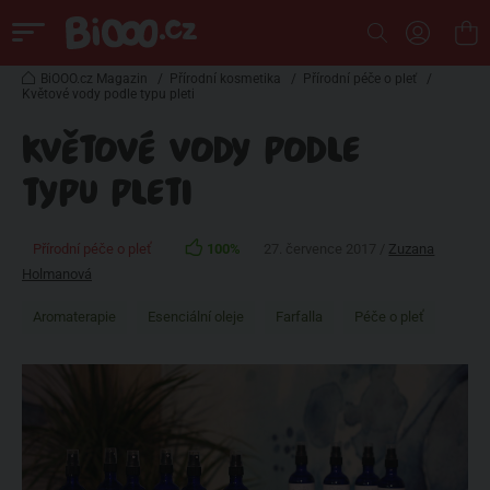
BiOOO.cz Magazin
/
Přírodní kosmetika
/
Přírodní péče o pleť
/
Květové vody podle typu pleti
KVĚTOVÉ VODY PODLE
TYPU PLETI
Přírodní péče o pleť
100%
27. července 2017 /
Zuzana
Holmanová
Aromaterapie
Esenciální oleje
Farfalla
Péče o pleť