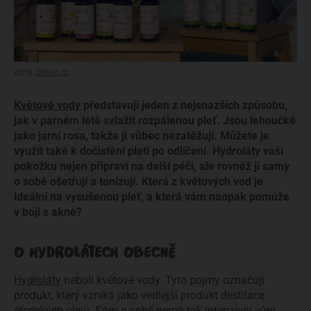
zdroj:
biooo.cz
Květové vody
představují jeden z nejsnazších způsobu,
jak v parném létě svlažit rozpálenou pleť. Jsou lehoučké
jako jarní rosa, takže ji vůbec nezatěžují. Můžete je
využít také k dočistění pleti po odlíčení. Hydroláty vaši
pokožku nejen připraví na další péči, ale rovněž ji samy
o sobě ošetřují a tonizují. Která z květových vod je
ideální na vysušenou pleť, a která vám naopak pomůže
v boji s akné?
O HYDROLÁTECH OBECNĚ
Hydroláty
neboli květové vody. Tyto pojmy označují
produkt, který vzniká jako vedlejší produkt destilace
éterických olejů. Sám o sobě nemá tak intenzivní vůni