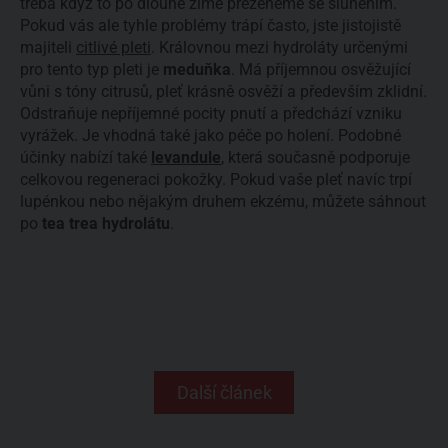
třeba když to po dlouhé zimě přeženeme se sluněním.
Pokud vás ale tyhle problémy trápí často, jste jistojistě
majiteli
citlivé pleti
. Královnou mezi hydroláty určenými
pro tento typ pleti je
meduňka
. Má příjemnou osvěžující
vůni s tóny citrusů, pleť krásně osvěží a především zklidní.
Odstraňuje nepříjemné pocity pnutí a předchází vzniku
vyrážek. Je vhodná také jako péče po holení. Podobné
účinky nabízí také
levandule
, která současně podporuje
celkovou regeneraci pokožky. Pokud vaše pleť navíc trpí
lupénkou nebo nějakým druhem ekzému, můžete sáhnout
po
tea trea hydrolátu
.
Další článek