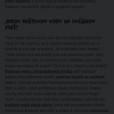
nebo lupénce
, a navíc působí příznivě na psychiku.
Celkově vás uvolní, zklidní a podpoří usínání.
JAKOU KVĚTOVOU VODU NA SMÍŠENOU
PLEŤ?
Také máte občas pocit, jako by se vaše pleť zbláznila?
Tady je tak mastná, že ji musíte neustále pudrovat, a
tamhle je zas tak vysušená, že si přijdete jako treska?
Tyhle trable zná asi každý, kdo má smíšenou pleť. Jaký
hydrolát zvolit, aby se činnost pórů zklidnila, ale sušší
místa se nedala do pláče? Zkuste to s líbeznou levandulí!
Květová voda z levandulových kvítků
pleť kdykoliv
během dne příjemně osvěží,
odstraní napětí ze suchých
míst
a zároveň pomáhá harmonizovat činnost mazových
žláz a udrží v pleti potřebnou dávku hydratace. Stejné
účinky má také máta peprná, která jako bonus fixuje
líčení. A pokud byste rádi něco neobvyklého, sáhněte po
květové vodě ylang-ylang
, která má antiseptické účinky,
vyrovnává barevný tón pleti a získá si vás svou
omamnou