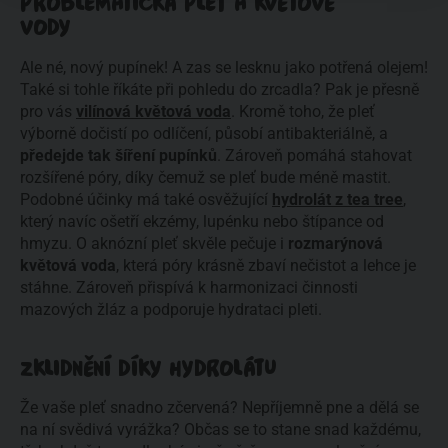
PROBLEMATICKÁ PLEŤ A KVĚTOVÉ
VODY
Ale né, nový pupínek! A zas se lesknu jako potřená olejem!
Také si tohle říkáte při pohledu do zrcadla? Pak je přesně
pro vás
vilínová květová voda
. Kromě toho, že pleť
výborně dočistí po odlíčení, působí antibakteriálně, a
předejde tak šíření pupínků
. Zároveň pomáhá stahovat
rozšířené póry, díky čemuž se pleť bude méně mastit.
Podobné účinky má také osvěžující
hydrolát z tea tree
,
který navíc ošetří ekzémy, lupénku nebo štípance od
hmyzu. O aknózní pleť skvěle pečuje i
rozmarýnová
květová voda
, která póry krásně zbaví nečistot a lehce je
stáhne. Zároveň přispívá k harmonizaci činnosti
mazových žláz a podporuje hydrataci pleti.
ZKLIDNĚNÍ DÍKY HYDROLÁTU
Že vaše pleť snadno zčervená? Nepříjemně pne a dělá se
na ní svědivá vyrážka? Občas se to stane snad každému,