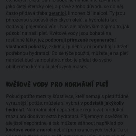
jako čistý éterický olej, a právě z toho důvodu se do něj
často přidává třeba
geraniol
, limonen či linalool. Ty jsou
přirozenou součástí éterických olejů, a hydrolátu tak
dodávají příjemnou vůni. Nás ale především zajímá to, jak
působí na naši pleť. Květové vody jsou bohaté na
rostlinné látky, jež
podporují přirozené regenerační
vlastnosti pokožky
, zklidňují ji nebo v ní pomáhají udržet
potřebnou hydrataci. Co se týče použití, můžete je na pleť
nanášet buď samostatně, nebo je přidat do svého
oblíbeného krému či pleťových masek.
KVĚTOVÉ VODY PRO NORMÁLNÍ PLEŤ
Pokud patříte mezi ty šťastlivce, kteří nemají s pletí žádné
výraznější potíže, můžete si vybrat
v podstatě jakýkoliv
hydrolát
. Normální pleť nepotřebuje regulovat produkci
mazu ani dodávat extra hydrataci. Příjemným osvěžením
ale jistě nepohrdne, a tak můžete sáhnout například po
květové vodě z neroli
neboli pomerančových květů. Ta si