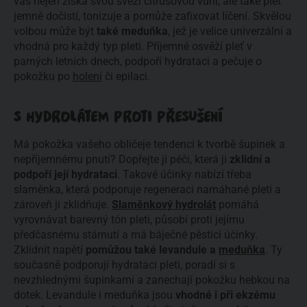
vás nejen získá svou svěží citrusovou vůní, ale také pleť
jemně dočistí, tonizuje a pomůže zafixovat líčení. Skvělou
volbou může být
také meduňka
, jež je velice univerzální a
vhodná pro každý typ pleti. Příjemně osvěží pleť v
parných letních dnech, podpoří hydrataci a pečuje o
pokožku po
holení
či epilaci.
S HYDROLÁTEM PROTI PŘESUŠENÍ
Má pokožka vašeho obličeje tendenci k tvorbě šupinek a
nepříjemnému pnutí? Dopřejte jí péči, která ji
zklidní a
podpoří její hydrataci
. Takové účinky nabízí třeba
slaměnka, která podporuje regeneraci namáhané pleti a
zároveň ji zklidňuje.
Slaměnkový hydrolát
pomáhá
vyrovnávat barevný tón pleti, působí proti jejímu
předčasnému stárnutí a má báječné pěsticí účinky.
Zklidnit napětí
pomůžou také levandule a
meduňka
. Ty
současně podporují hydrataci pleti, poradí si s
nevzhlednými šupinkami a zanechají pokožku hebkou na
dotek. Levandule i meduňka jsou
vhodné i při ekzému