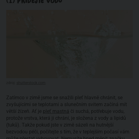
(1) PŘIDEJTE VODU
zdroj:
shutterstock.com
Zatímco v zimě jsme se snažili pleť hlavně chránit, se
zvyšujícími se teplotami a slunečním svitem začíná mít
větší žízeň. Ať je
pleť mastná
či suchá, potřebuje vodu,
protože vrstva, která ji chrání, je složena z vody a lipidů
(tuků). Takže pokud jste v zimě sázeli na hutnější
bezvodou péči, počítejte s tím, že v teplejším počasí vám
může přestat vyhovovat. Nemusíte hned měnit značku,