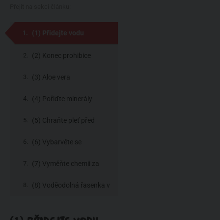
Přejít na sekci článku:
(1) Přidejte vodu
(2) Konec prohibice
(3) Aloe vera
(4) Pořiďte minerály
(5) Chraňte pleť před
sluníčkem
(6) Vybarvěte se
(7) Vyměňte chemii za
mechaniku
(8) Voděodolná řasenka v
přírodní verzi