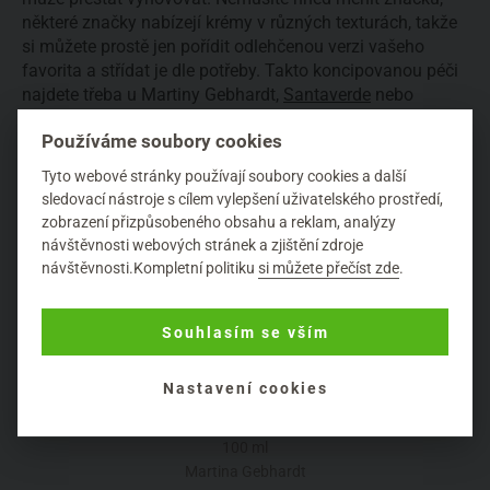
některé značky nabízejí krémy v různých texturách, takže
si můžete prostě jen pořídit odlehčenou verzi vašeho
favorita a střídat je dle potřeby. Takto koncipovanou péči
najdete třeba u Martiny Gebhardt,
Santaverde
nebo
Mádary.
Používáme soubory cookies
Tyto webové stránky používají soubory cookies a další
Další kapitola (2.)
sledovací nástroje s cílem vylepšení uživatelského prostředí,
zobrazení přizpůsobeného obsahu a reklam, analýzy
návštěvnosti webových stránek a zjištění zdroje
návštěvnosti.Kompletní politiku
si můžete přečíst zde
.
Souhlasím se vším
Nastavení cookies
Happy Aging pleťové mléko 100 ml
100 ml
Martina Gebhardt