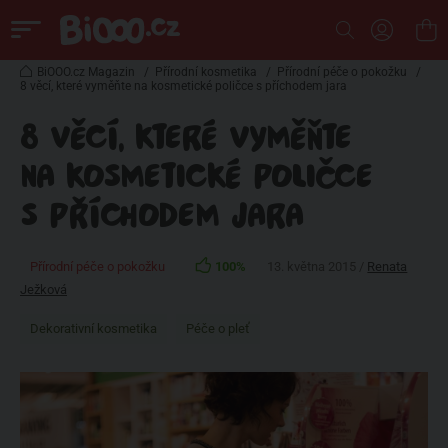
BiOOO.cz Magazin
/
Přírodní kosmetika
/
Přírodní péče o pokožku
/
8 věcí, které vyměňte na kosmetické poličce s příchodem jara
8 VĚCÍ, KTERÉ VYMĚŇTE
NA KOSMETICKÉ POLIČCE
S PŘÍCHODEM JARA
Přírodní péče o pokožku
100%
13. května 2015 /
Renata
Ježková
Dekorativní kosmetika
Péče o pleť