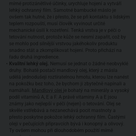
mírné protizánětlivé účinky, urychluje hojení a vytváří
lehký ochranný film. Samotné bambucké máslo je
ovšem tak hutné, že i přesto, že se při kontaktu s lidským
teplem rozpouští, musí člověk vyvinout určité
mechanické úsilí k rozetření. Tenká vrstva je v péči o
tetování nutnost, protože kůže se nesmí zapařit, což by
se mohlo pod silnější vrstvou jakéhokoliv produktu
snadno stát a zkomplikovat hojení. Proto přichází na
řadu druhá ingredience.
Kvalitní lehký olej.
Nemusí se jednat o žádné neobvyklé
druhy. Bohatě postačí mandlový olej, který z másla
udělá jednodušeji roztíratelnou hmotu, kterou lze nanést
na pokožku bez toho, že bychom ji zbytečně napínali a
namáhali.
Mandlový olej
je bohatý na minerály a vysoký
podíl vitaminů A, E a F. A právě vitaminy A a E jsou
známy jako nejlepší v péči (nejen) o tetování. Olej se
skvěle vstřebává a nezanechává pocit mastnoty a
přesto poskytne pokožce lehký ochranný film. Častými
oleji v pečujících přípravcích bývá i konopný a olivový.
Ty ovšem mohou při dlouhodobém použití mírně