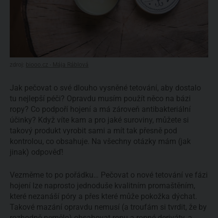
zdroj:
biooo.cz - Mája Ráblová
Jak pečovat o své dlouho vysněné tetování, aby dostalo
tu nejlepší péči? Opravdu musím použít něco na bázi
ropy? Co podpoří hojení a má zároveň antibakteriální
účinky? Když víte kam a pro jaké suroviny, můžete si
takový produkt vyrobit sami a mít tak přesně pod
kontrolou, co obsahuje. Na všechny otázky mám (jak
jinak) odpověď!
Vezměme to po pořádku… Pečovat o nové tetování ve fázi
hojení lze naprosto jednoduše kvalitním promaštěním,
které nezanáší póry a přes které může pokožka dýchat.
Takové mazání opravdu nemusí (a troufám si tvrdit, že by
rozhodně nemělo) obsahovat
ropu a ropné deriváty
, a