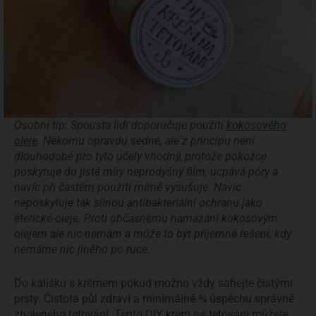
Osobní tip: Spousta lidí doporučuje použití
kokosového
oleje
. Někomu opravdu sedne, ale z principu není
dlouhodobě pro tyto účely vhodný, protože pokožce
poskytuje do jisté míry neprodyšný film, ucpává póry a
navíc při častém použití mírně vysušuje. Navíc
neposkytuje tak silnou antibakteriální ochranu jako
éterické oleje. Proti občasnému namazání kokosovým
olejem ale nic nemám a může to být příjemné řešení, kdy
nemáme nic jiného po ruce.
Do kalíšku s krémem pokud možno vždy sahejte čistými
prsty. Čistota půl zdraví a minimálně ¾ úspěchu správně
zhojeného tetování. Tento DIY krém na tetování můžete