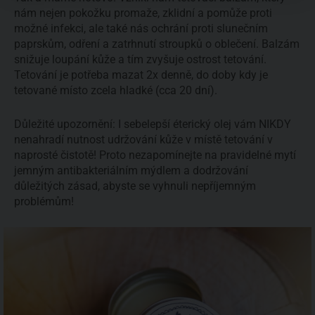
nám nejen pokožku promaže, zklidní a pomůže proti
možné infekci, ale také nás ochrání proti slunečním
paprskům, odření a zatrhnutí stroupků o oblečení. Balzám
snižuje loupání kůže a tím zvyšuje ostrost tetování.
Tetování je potřeba mazat 2x denně, do doby kdy je
tetované místo zcela hladké (cca 20 dní).
Důležité upozornění: I sebelepší éterický olej vám NIKDY
nenahradí nutnost udržování kůže v místě tetování v
naprosté čistotě! Proto nezapomínejte na pravidelné mytí
jemným antibakteriálním mýdlem a dodržování
důležitých zásad, abyste se vyhnuli nepříjemným
problémům!