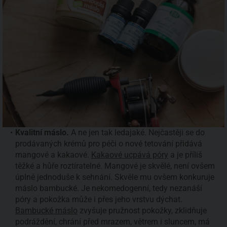
Kvalitní máslo.
A ne jen tak ledajaké. Nejčastěji se do
prodávaných krémů pro péči o nové tetování přidává
mangové a kakaové.
Kakaové ucpává póry
a je příliš
těžké a hůře roztíratelné. Mangové je skvělé, není ovšem
úplně jednoduše k sehnání. Skvěle mu ovšem konkuruje
máslo bambucké. Je nekomedogenní, tedy nezanáší
póry a pokožka může i přes jeho vrstvu dýchat.
Bambucké máslo
zvyšuje pružnost pokožky, zklidňuje
podráždění, chrání před mrazem, větrem i sluncem, má