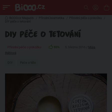
BiOOO.cz Magazin
/
Přírodní kosmetika
/
Přírodní péče o pokožku
/
DIY péče o tetování
DIY PÉČE O TETOVÁNÍ
Přírodní péče o pokožku
93%
5. března 2016 /
Mája
Ráblová
DIY
Péče o tělo