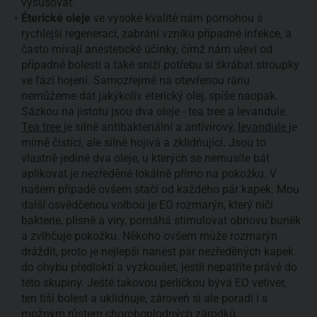
vysušovat.
Éterické oleje
ve vysoké kvalitě nám pomohou s
rychlejší regenerací, zabrání vzniku případné infekce, a
často mívají anestetické účinky, čímž nám uleví od
případné bolesti a také sníží potřebu si škrábat stroupky
ve fázi hojení. Samozřejmě na otevřenou ránu
nemůžeme dát jakýkoliv éterický olej, spíše naopak.
Sázkou na jistotu jsou dva oleje - tea tree a levandule.
Tea tree
je silně antibakteriální a antivirový,
levandule
je
mírně čistící, ale silně hojivá a zklidňující. Jsou to
vlastně jediné dva oleje, u kterých se nemusíte bát
aplikovat je nezředěné lokálně přímo na pokožku. V
našem případě ovšem stačí od každého pár kapek. Mou
další osvědčenou volbou je EO rozmarýn, který ničí
bakterie, plísně a viry, pomáhá stimulovat obnovu buněk
a zvlhčuje pokožku. Někoho ovšem může rozmarýn
dráždit, proto je nejlepší nanést pár nezředěných kapek
do ohybu předloktí a vyzkoušet, jestli nepatříte právě do
této skupiny. Ještě takovou perličkou bývá EO vetiver,
ten tiší bolest a uklidňuje, zároveň si ale poradí i s
možným růstem choroboplodných zárodků.