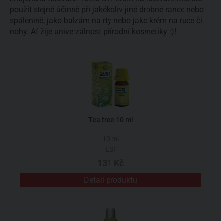
použít stejně účinně při jakékoliv jiné drobné rance nebo
spálenině, jako balzám na rty nebo jako krém na ruce či
nohy. Ať žije univerzálnost přírodní kosmetiky :)!
Tea tree 10 ml
10 ml
ESI
131 Kč
Detail produktu