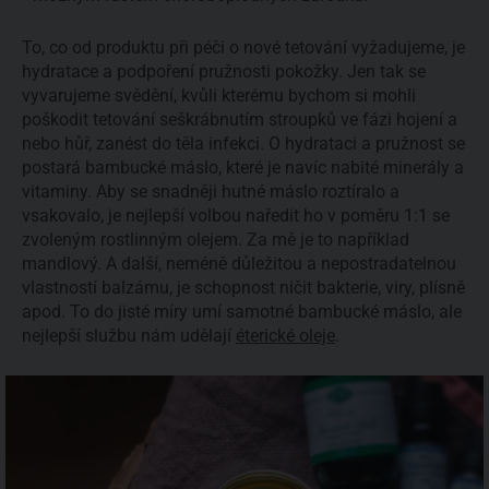
To, co od produktu při péči o nové tetování vyžadujeme, je
hydratace a podpoření pružnosti pokožky. Jen tak se
vyvarujeme svědění, kvůli kterému bychom si mohli
poškodit tetování seškrábnutím stroupků ve fázi hojení a
nebo hůř, zanést do těla infekci. O hydrataci a pružnost se
postará bambucké máslo, které je navíc nabité minerály a
vitaminy. Aby se snadněji hutné máslo roztíralo a
vsakovalo, je nejlepší volbou naředit ho v poměru 1:1 se
zvoleným rostlinným olejem. Za mě je to například
mandlový. A další, neméně důležitou a nepostradatelnou
vlastností balzámu, je schopnost ničit bakterie, viry, plísně
apod. To do jisté míry umí samotné bambucké máslo, ale
nejlepší službu nám udělají
éterické oleje
.