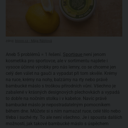
zdroj:
biooo.cz - Mája Ráblová
Aneb 5 problémů = 1 řešení.
Sportique
není jenom
kosmetika pro sportovce, ale v sortimentu najdete i
vysoce účinné výrobky pro nás lemry, co se chceme jen
celý den válet na gauči a vypadat při tom skvěle. Krémy
na ruce, krémy na nohy, balzámy na rty nebo právě
bambucké máslo s troškou přírodních vůní. Všechno je
zabalené v krásných designových plechovkách a vypadá
to dobře na nočním stolku i v kabelce. Navíc právě
bambucké máslo je nepostradatelným pomocníkem
během dne. Můžete si s ním namazat ruce, celé tělo nebo
třeba i suché rty. To ale není všechno. Je i spousta dalších
možností, jak takové bambucké máslo s úspěchem