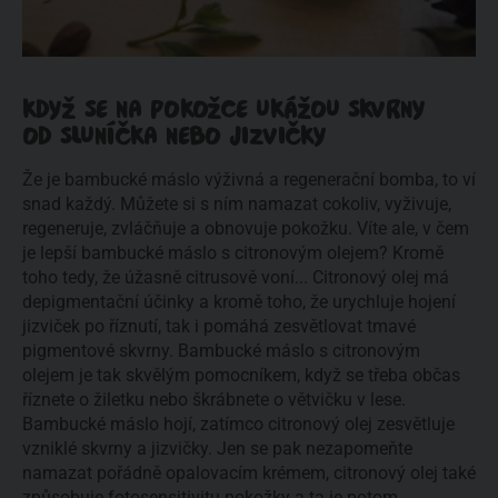
KDYŽ SE NA POKOŽCE UKÁŽOU SKVRNY
OD SLUNÍČKA NEBO JIZVIČKY
Že je bambucké máslo výživná a regenerační bomba, to ví
snad každý. Můžete si s ním namazat cokoliv, vyživuje,
regeneruje, zvláčňuje a obnovuje pokožku. Víte ale, v čem
je lepší bambucké máslo s citronovým olejem? Kromě
toho tedy, že úžasně citrusově voní... Citronový olej má
depigmentační účinky a kromě toho, že urychluje hojení
jizviček po říznutí, tak i pomáhá zesvětlovat tmavé
pigmentové skvrny. Bambucké máslo s citronovým
olejem je tak skvělým pomocníkem, když se třeba občas
říznete o žiletku nebo škrábnete o větvičku v lese.
Bambucké máslo hojí, zatímco citronový olej zesvětluje
vzniklé skvrny a jizvičky. Jen se pak nezapomeňte
namazat pořádně opalovacím krémem, citronový olej také
způsobuje fotosensitivitu pokožky a ta je potom