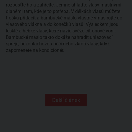
rozpusťte ho a zahřejte. Jemně uhlaďte vlasy mastnými
dlaněmi tam, kde je to potřeba. V délkách vlasů můžete
trošku přitlačit a bambucké máslo vlastně vmasírujte do
vlasového vlákna a do konečků vlasů. Výsledkem jsou
lesklé a hebké vlasy, které navíc svěže citronově voní.
Bambucké máslo takto dokáže nahradit uhlazovací
spreje, bezoplachovou péči nebo zkrotí vlasy, když
zapomenete na kondicionér.
Další článek