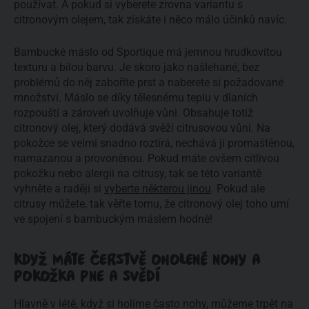
používat. A pokud si vyberete zrovna variantu s
citronovým olejem, tak získáte i něco málo účinků navíc.
Bambucké máslo od Sportique má jemnou hrudkovitou
texturu a bílou barvu. Je skoro jako našlehané, bez
problémů do něj zaboříte prst a naberete si požadované
množství. Máslo se díky tělesnému teplu v dlaních
rozpouští a zároveň uvolňuje vůni. Obsahuje totiž
citronový olej, který dodává svěží citrusovou vůni. Na
pokožce se velmi snadno roztírá, nechává ji promaštěnou,
namazanou a provoněnou. Pokud máte ovšem citlivou
pokožku nebo alergii na citrusy, tak se této variantě
vyhněte a raději si
vyberte některou jinou
. Pokud ale
citrusy můžete, tak věřte tomu, že citronový olej toho umí
ve spojení s bambuckým máslem hodně!
KDYŽ MÁTE ČERSTVĚ OHOLENÉ NOHY A
POKOŽKA PNE A SVĚDÍ
Hlavně v létě, když si holíme často nohy, můžeme trpět na