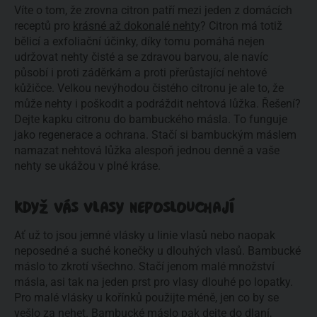
Víte o tom, že zrovna citron patří mezi jeden z domácích
receptů pro
krásné až dokonalé nehty
? Citron má totiž
bělicí a exfoliační účinky, díky tomu pomáhá nejen
udržovat nehty čisté a se zdravou barvou, ale navíc
působí i proti záděrkám a proti přerůstající nehtové
kůžičce. Velkou nevýhodou čistého citronu je ale to, že
může nehty i poškodit a podráždit nehtová lůžka. Řešení?
Dejte kapku citronu do bambuckého másla. To funguje
jako regenerace a ochrana. Stačí si bambuckým máslem
namazat nehtová lůžka alespoň jednou denně a vaše
nehty se ukážou v plné kráse.
KDYŽ VÁS VLASY NEPOSLOUCHAJÍ
Ať už to jsou jemné vlásky u linie vlasů nebo naopak
neposedné a suché konečky u dlouhých vlasů. Bambucké
máslo to zkrotí všechno. Stačí jenom malé množství
másla, asi tak na jeden prst pro vlasy dlouhé po lopatky.
Pro malé vlásky u kořínků použijte méně, jen co by se
vešlo za nehet. Bambucké máslo pak dejte do dlaní,