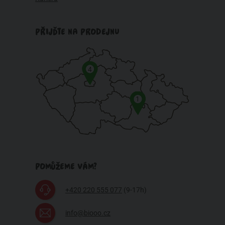
PŘIJĎTE NA PRODEJNU
4
1
POMŮŽEME VÁM?
+420 220 555 077
(9-17h)
info@biooo.cz