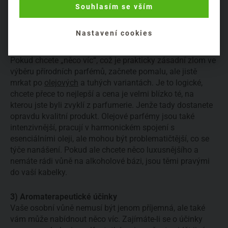
variantu. Jsou nejblíže parfémům, na které jste byli
Souhlasím se vším
doposud zvyklí, nemusíte do nich sahat, jen je třeba
počítat s tím, že nevoní tak intenzivně jako ty, které máte
Nastavení cookies
dosud doma na poličce.
Pokud chcete „něco víc“, což je prakticky zásadní zlom ve
výběru přírodních parfémů, začnete pomalu, ale jistě
mrkat po
olejových
a tuhých variantách. Je to logické,
chcete přece to nejlepší a cena je velmi blízko té, na
kterou jste byli zvyklí z parfumerie. Jenže tady dostanete
opravdu kvalitní produkt. Olejové parfémy jsou také
intenzivnější, pracují v harmonickém spojení s
esenciálními oleji, ale mohou být problematičtější, co se
týče nanášení. Pokud ale chcete něco luxusnějšího a
nemáte rádi vůně na alkoholové bázi, jsou těmi pravými
do vaší kabelky.
3) Aromaterapeutické účinky
Vaše osobní vůně nemusí být jenom příjemná, ale také
vám může nabídnout něco víc. Zajímáte-li se o účinky