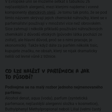
V Evropské unii se můžeme setkat s tabulkou 26
nejčastějších alergenů, mezi kterými najdeme i vonné
komponenty
éterických olejů
. Je tomu tak proto, že se pod
tímto názvem skrývají jejich chemické náhražky, které se v
parfemářství používají v množství více než obrovském.
Sice zahrnují i několik příkladů používání náhražkových
chemikálií z důvodů etických (původní látka pochází ze
zvířat), ale hlavní důvod, proč se s nimi pracuje, je
ekonomický. Takže když dáte za parfém několik tisíc,
kupujete značku, ne obsah, který se nijak dramaticky
neliší od levné vůně z tržnice.
CO LZE NALÉZT V PARFÉMECH A JAK
TO PŮSOBÍ?
Podívejme se na malý rozbor jednoho nejmenovaného
parfému:
Alcohol denat, aqua (voda), parfum (syntetická
parfemace, nejčastější alergenní složka v kosmetice),
Buthylphenyl Methylpropional neboli Lilial (velmi častý