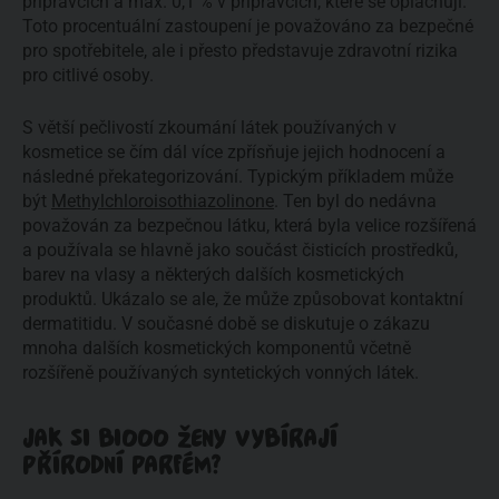
přípravcích a max. 0,1 % v přípravcích, které se oplachují.
Toto procentuální zastoupení je považováno za bezpečné
pro spotřebitele, ale i přesto představuje zdravotní rizika
pro citlivé osoby.
S větší pečlivostí zkoumání látek používaných v
kosmetice se čím dál více zpřísňuje jejich hodnocení a
následné překategorizování. Typickým příkladem může
být
Methylchloroisothiazolinone
. Ten byl do nedávna
považován za bezpečnou látku, která byla velice rozšířená
a používala se hlavně jako součást čisticích prostředků,
barev na vlasy a některých dalších kosmetických
produktů. Ukázalo se ale, že může způsobovat kontaktní
dermatitidu. V současné době se diskutuje o zákazu
mnoha dalších kosmetických komponentů včetně
rozšířeně používaných syntetických vonných látek.
JAK SI BIOOO ŽENY VYBÍRAJÍ
PŘÍRODNÍ PARFÉM?