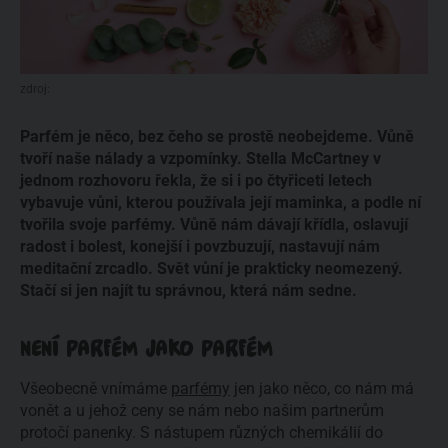
zdroj:
Parfém je něco, bez čeho se prostě neobejdeme. Vůně
tvoří naše nálady a vzpomínky. Stella McCartney v
jednom rozhovoru řekla, že si i po čtyřiceti letech
vybavuje vůni, kterou používala její maminka, a podle ní
tvořila svoje parfémy. Vůně nám dávají křídla, oslavují
radost i bolest, konejší i povzbuzují, nastavují nám
meditační zrcadlo. Svět vůní je prakticky neomezený.
Stačí si jen najít tu správnou, která nám sedne.
NENÍ PARFÉM JAKO PARFÉM
Všeobecně vnímáme
parfémy
jen jako něco, co nám má
vonět a u jehož ceny se nám nebo našim partnerům
protočí panenky. S nástupem různých chemikálií do