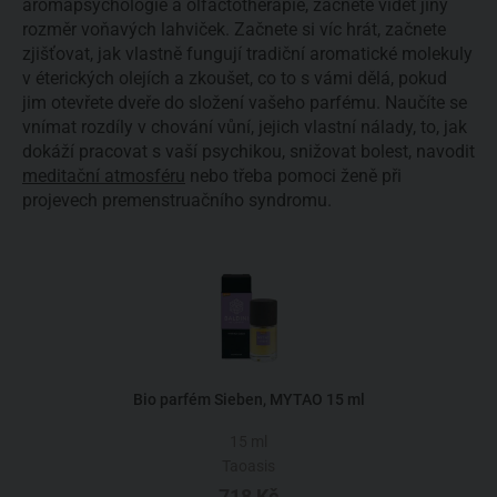
aromapsychologie a olfactothérapie, začnete vidět jiný
rozměr voňavých lahviček. Začnete si víc hrát, začnete
zjišťovat, jak vlastně fungují tradiční aromatické molekuly
v éterických olejích a zkoušet, co to s vámi dělá, pokud
jim otevřete dveře do složení vašeho parfému. Naučíte se
vnímat rozdíly v chování vůní, jejich vlastní nálady, to, jak
dokáží pracovat s vaší psychikou, snižovat bolest, navodit
meditační atmosféru
nebo třeba pomoci ženě při
projevech premenstruačního syndromu.
Bio parfém Sieben, MYTAO 15 ml
15 ml
Taoasis
718 Kč