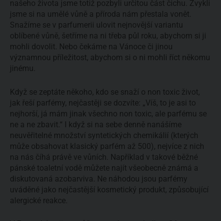
našeho života jsme totiž pozbyli určitou část čichu. Zvykli
jsme si na umělé vůně a příroda nám přestala vonět.
Snažíme se v parfumerii ulovit nejnovější variantu
oblíbené vůně, šetříme na ni třeba půl roku, abychom si ji
mohli dovolit. Nebo čekáme na Vánoce či jinou
významnou příležitost, abychom si o ni mohli říct někomu
jinému.
Když se zeptáte někoho, kdo se snaží o non toxic život,
jak řeší parfémy, nejčastěji se dozvíte: „Víš, to je asi to
nejhorší, já mám jinak všechno non toxic, ale parfému se
ne a ne zbavit.“ I když si na sebe denně nanášíme
neuvěřitelné množství syntetických chemikálií (kterých
může obsahovat klasický parfém až 500), nejvíce z nich
na nás číhá právě ve vůních. Například v takové běžné
pánské toaletní vodě můžete najít všeobecně známá a
diskutovaná azobarviva. Ne náhodou jsou parfémy
uváděné jako nejčastější kosmetický produkt, způsobující
alergické reakce.