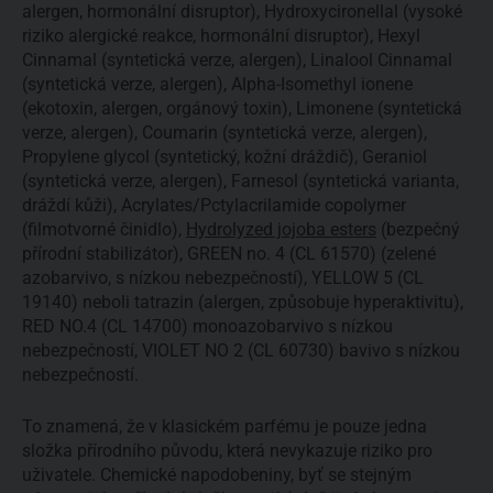
alergen, hormonální disruptor), Hydroxycironellal (vysoké
riziko alergické reakce, hormonální disruptor), Hexyl
Cinnamal (syntetická verze, alergen), Linalool Cinnamal
(syntetická verze, alergen), Alpha-Isomethyl ionene
(ekotoxin, alergen, orgánový toxin), Limonene (syntetická
verze, alergen), Coumarin (syntetická verze, alergen),
Propylene glycol (syntetický, kožní dráždič), Geraniol
(syntetická verze, alergen), Farnesol (syntetická varianta,
dráždí kůži), Acrylates/Pctylacrilamide copolymer
(filmotvorné činidlo),
Hydrolyzed jojoba esters
(bezpečný
přírodní stabilizátor), GREEN no. 4 (CL 61570) (zelené
azobarvivo, s nízkou nebezpečností), YELLOW 5 (CL
19140) neboli tatrazin (alergen, způsobuje hyperaktivitu),
RED NO.4 (CL 14700) monoazobarvivo s nízkou
nebezpečností, VIOLET NO 2 (CL 60730) bavivo s nízkou
nebezpečností.
To znamená, že v klasickém parfému je pouze jedna
složka přírodního původu, která nevykazuje riziko pro
uživatele. Chemické napodobeniny, byť se stejným