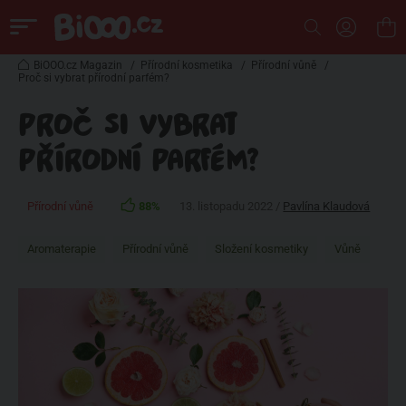
BiOOO.cz Magazin
/
Přírodní kosmetika
/
Přírodní vůně
/
Proč si vybrat přírodní parfém?
PROČ SI VYBRAT
PŘÍRODNÍ PARFÉM?
Přírodní vůně
88%
13. listopadu 2022 /
Pavlína Klaudová
Aromaterapie
Přírodní vůně
Složení kosmetiky
Vůně