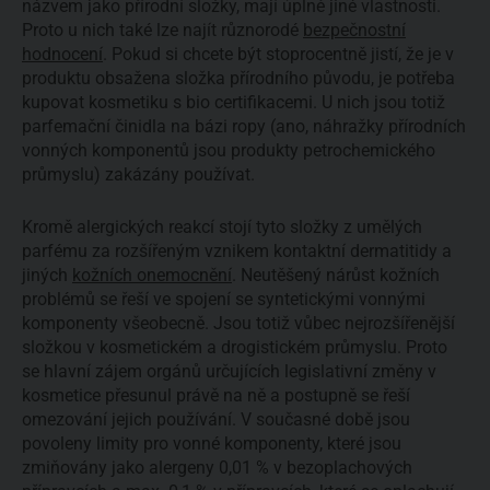
názvem jako přírodní složky, mají úplně jiné vlastnosti.
Proto u nich také lze najít různorodé
bezpečnostní
hodnocení
. Pokud si chcete být stoprocentně jistí, že je v
produktu obsažena složka přírodního původu, je potřeba
kupovat kosmetiku s bio certifikacemi. U nich jsou totiž
parfemační činidla na bázi ropy (ano, náhražky přírodních
vonných komponentů jsou produkty petrochemického
průmyslu) zakázány používat.
Kromě alergických reakcí stojí tyto složky z umělých
parfému za rozšířeným vznikem kontaktní dermatitidy a
jiných
kožních onemocnění
. Neutěšený nárůst kožních
problémů se řeší ve spojení se syntetickými vonnými
komponenty všeobecně. Jsou totiž vůbec nejrozšířenější
složkou v kosmetickém a drogistickém průmyslu. Proto
se hlavní zájem orgánů určujících legislativní změny v
kosmetice přesunul právě na ně a postupně se řeší
omezování jejich používání. V současné době jsou
povoleny limity pro vonné komponenty, které jsou
zmiňovány jako alergeny 0,01 % v bezoplachových