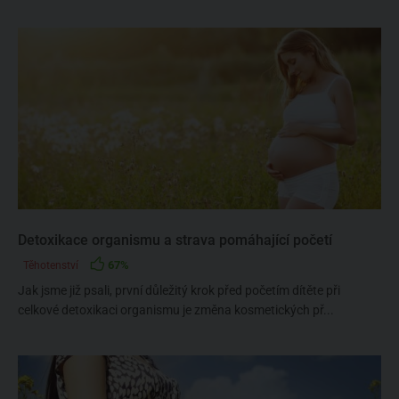
Detoxikace organismu a strava pomáhající početí
67%
Těhotenství
Jak jsme již psali, první důležitý krok před početím dítěte při
celkové detoxikaci organismu je změna kosmetických př...