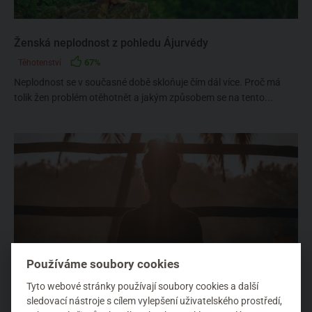
Ženská neplodnost z pohledu Ájurvédy
67%
Těhotenství
Neplodnost se v současné době skloňuje čím dál více. Proč má
tolik žen problém otěhotnět a jakým způsobem se na tento...
Používáme soubory cookies
Tyto webové stránky používají soubory cookies a další
Navraťte tělu rovnováhu s hormonální jógou
sledovací nástroje s cílem vylepšení uživatelského prostředí,