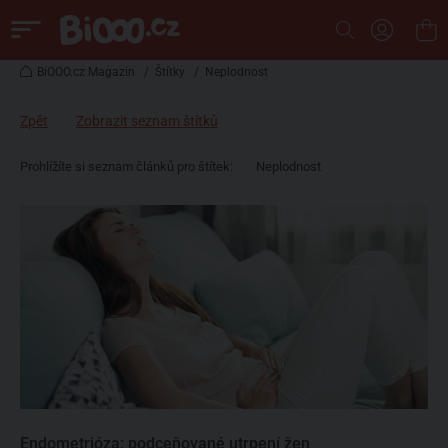
BiOOO.cz Magazin
/
Štítky
/
Neplodnost
Zpět
Zobrazit seznam štítků
Prohlížíte si seznam článků pro štítek:
Neplodnost
Endometrióza: podceňované utrpení žen