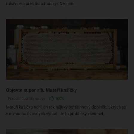
rukavice a přes ústa roušky? Ne, není...
Objevte super sílu Mateří kašičky
100%
Přírodní doplňky stravy
Mateří kašička není jen tak nějaký potravinový doplněk. Skrývá se
v ní mnoho úžasných výhod. Je to praktický všeuměl,...