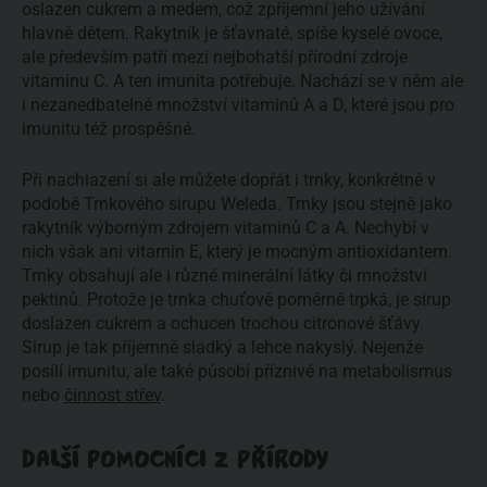
oslazen cukrem a medem, což zpříjemní jeho užívání
hlavně dětem. Rakytník je šťavnaté, spíše kyselé ovoce,
ale především patří mezi nejbohatší přírodní zdroje
vitaminu C. A ten imunita potřebuje. Nachází se v něm ale
i nezanedbatelné množství vitaminů A a D, které jsou pro
imunitu též prospěšné.
Při nachlazení si ale můžete dopřát i trnky, konkrétně v
podobě Trnkového sirupu Weleda. Trnky jsou stejně jako
rakytník výborným zdrojem vitaminů C a A. Nechybí v
nich však ani vitamin E, který je mocným antioxidantem.
Trnky obsahují ale i různé minerální látky či množství
pektinů. Protože je trnka chuťově poměrně trpká, je sirup
doslazen cukrem a ochucen trochou citronové šťávy.
Sirup je tak příjemně sladký a lehce nakyslý. Nejenže
posílí imunitu, ale také působí příznivě na metabolismus
nebo
činnost střev
.
DALŠÍ POMOCNÍCI Z PŘÍRODY