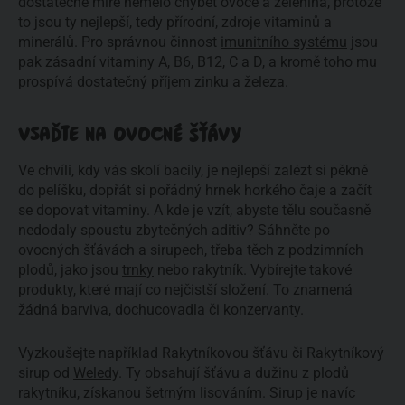
dostatečné míře nemělo chybět ovoce a zelenina, protože
to jsou ty nejlepší, tedy přírodní, zdroje vitaminů a
minerálů. Pro správnou činnost
imunitního systému
jsou
pak zásadní vitaminy A, B6, B12, C a D, a kromě toho mu
prospívá dostatečný příjem zinku a železa.
VSAĎTE NA OVOCNÉ ŠŤÁVY
Ve chvíli, kdy vás skolí bacily, je nejlepší zalézt si pěkně
do pelíšku, dopřát si pořádný hrnek horkého čaje a začít
se dopovat vitaminy. A kde je vzít, abyste tělu současně
nedodaly spoustu zbytečných aditiv? Sáhněte po
ovocných šťávách a sirupech, třeba těch z podzimních
plodů, jako jsou
trnky
nebo rakytník. Vybírejte takové
produkty, které mají co nejčistší složení. To znamená
žádná barviva, dochucovadla či konzervanty.
Vyzkoušejte například Rakytníkovou šťávu či Rakytníkový
sirup od
Weledy
. Ty obsahují šťávu a dužinu z plodů
rakytníku, získanou šetrným lisováním. Sirup je navíc