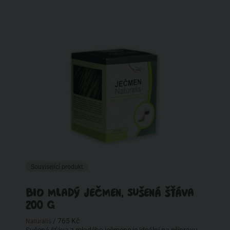
Související produkt
BIO MLADÝ JEČMEN, SUŠENÁ ŠŤÁVA
200 G
/ 765 Kč
Naturalis
Sušená šťáva z mladého ječmene je ideální na přípravu