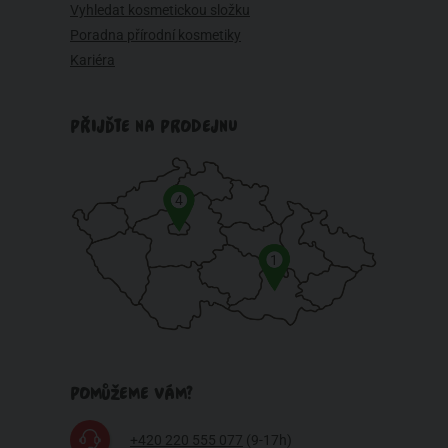
Vyhledat kosmetickou složku
Poradna přírodní kosmetiky
Kariéra
PŘIJĎTE NA PRODEJNU
4
1
POMŮŽEME VÁM?
+420 220 555 077
(9-17h)