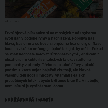
zdroj:
biooo.cz
První říjnové plískanice si na mnohých z nás vyberou
svou daň v podobě rýmy a nachlazení. Pobolívá nás
hlava, kašleme a celkově si přijdeme bez energie. Naše
imunita zkrátka nefunguje úplně tak, jak by měla. Pokud
se však nechcete ládovat různobarevnými „lentilkami“
obsahujícími koktejl syntetických látek, vsaďte na
pomocníky z přírody. Třeba na chutné šťávy z plodů
podzimu, které nejen báječně chutnají, ale hlavně
vašemu tělu dodají množství vitaminů i dalších
prospěšných látek, abyste byli zase brzo fit. A nebojte,
nemusíte si je vyrábět sami doma.
NAKŘÁPNUTÁ IMUNITA