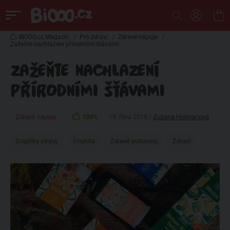
BiOOO.cz Magazin
/
Pro zdraví
/
Zdravé nápoje
/
Zažeňte nachlazení přírodními šťávami
ZAŽEŇTE NACHLAZENÍ
PŘÍRODNÍMI ŠŤÁVAMI
Zdravé nápoje
100%
15. října 2018 /
Zuzana Holmanová
Doplňky stravy
Imunita
Zdravé potraviny
Zdraví