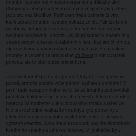
Imunitní systém má v našem organismu důležitý úkol.
Chrání nás před působením různých vnějších vlivů, které
jsou pro nás škodlivé. Patří sem třeba bakterie či viry,
které zdravý imunitní systém dokáže zničit. Pakliže je ale
oslabený, nefunguje správně, a tím pádem nás mohou
nevítaní návštěvníci ohrozit. Jejich působení v našem těle
se pak projeví únavou, škrábáním v krku, kašlem či rýmou,
ale i svalovou únavou nebo bolestmi hlavy. Pro posílení
imunity je vhodné se pravidelně
otužovat
a mít dostatek
pohybu, ale to platí spíše preventivně.
Jak své imunitě pomoci v případě, kdy už je na prevenci
pozdě, protože padáte vyčerpáním, kašlete a smrkáte? V
první řadě nezapomínejte na to, že za imunitu zodpovídají
přátelské bakterie žijící v našich střevech. A těm rozhodně
neprospívá nadbytek cukru, kravského mléka a pšenice.
Nic tak rozhodně nezkazíte tím, když tyto potraviny z
jídelníčku na nějakou dobu vyškrtnete, nebo je alespoň
výrazně omezíte. Svou imunitu naopak posílíte dostatkem
kvalitního spánku a zdravou stravou. V jídelníčku by v