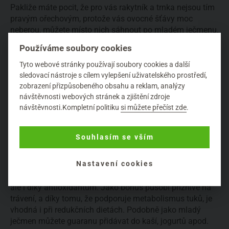
Pakliže máte pocit, že pro vás rakytník a trnka nejsou tím
pravým ořechovým, protože vás ovocné šťávy moc
neberou, můžete místo nich sáhnout po mladém ječmenu.
Například Naturalis nabízí sušenou šťávu z
mladého
Používáme soubory cookies
ječmene
. Ta má formu jemně mletého prášku, který se
pohodlně užívá. Můžete ho jednoduše přidat do
Tyto webové stránky používají soubory cookies a další
snídaňové kaše, smoothie nebo si ho prostě jen rozmíchat
sledovací nástroje s cílem vylepšení uživatelského prostředí,
s vodou. Mladý ječmen obsahuje až 9x více vitaminu C
zobrazení přizpůsobeného obsahu a reklam, analýzy
než pomeranč. Najdete v něm i vitaminy B6 či E, které, jak
návštěvnosti webových stránek a zjištění zdroje
návštěvnosti.Kompletní politiku
si můžete přečíst zde
.
už víme, jsou imunitě prospěšné, a obsahuje také vysoký
podíl železa. Když už jsme u těch prášků, zmíníme ještě
guaranu, taktéž od Naturalis. Extrakt z guarany nejen
Souhlasím se vším
zahání únavu, ale rovněž celkově posiluje organismus. A
to při nachlazení určitě oceníte. A vlastně nejen při něm,
Nastavení cookies
ale i v jakémkoliv zátěžovém období. Guarana posílí
činnost imunitního systému díky obsahu vitaminů B a C,
ale i díky antioxidantům. Jako bonus působí příznivě na
trávení, a díky tomu, že podporuje metabolismus tuků, je
vhodná i při redukčních dietách. Podobně jako mladý
ječmen můžete guaranu přidávat do kaší, jogurtů apod.