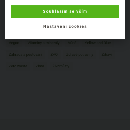
Rostlinné výtažky
Složení kosmetiky
Stravování
Souhlasím se vším
Testování na zvířatech
Tipy
Udržitelnost
Nastavení cookies
Úklid domácnosti
Ústní hygiena
Valentýn
Vánoce
Vegan
Vitaminy a minerály
Vůně
Yellow and Blue
Zahrada a pěstování
ZAO
Zdravé potraviny
Zdraví
Zero waste
Zima
Životní styl