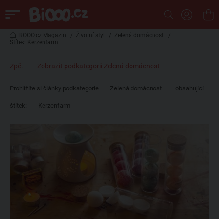
BiOOO.cz Magazin
/
Životní styl
/
Zelená domácnost
/
Štítek: Kerzenfarm
Zpět
Zobrazit podkategorii Zelená domácnost
Prohlížíte si články podkategorie
Zelená domácnost
obsahující
štítek:
Kerzenfarm