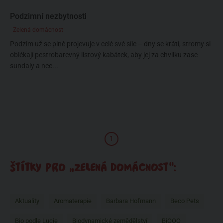
Podzimní nezbytnosti
Zelená domácnost
Podzim už se plně projevuje v celé své síle – dny se krátí, stromy si
oblékají pestrobarevný listový kabátek, aby jej za chvilku zase
sundaly a nec...
1
ŠTÍTKY PRO „ZELENÁ DOMÁCNOST“:
Aktuality
Aromaterapie
Barbara Hofmann
Beco Pets
Bio podle Lucie
Biodynamické zemědělství
BiOOO