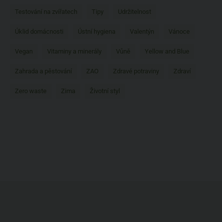
Testování na zvířatech
Tipy
Udržitelnost
Úklid domácnosti
Ústní hygiena
Valentýn
Vánoce
Vegan
Vitaminy a minerály
Vůně
Yellow and Blue
Zahrada a pěstování
ZAO
Zdravé potraviny
Zdraví
Zero waste
Zima
Životní styl