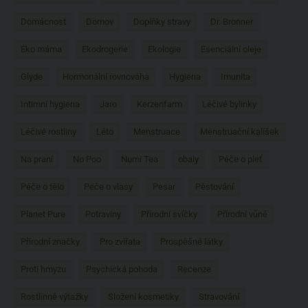
Domácnost
Domov
Doplňky stravy
Dr. Bronner
Eko máma
Ekodrogerie
Ekologie
Esenciální oleje
Glyde
Hormonální rovnováha
Hygiena
Imunita
Intimní hygiena
Jaro
Kerzenfarm
Léčivé bylinky
Léčivé rostliny
Léto
Menstruace
Menstruační kalíšek
Na praní
No Poo
Numi Tea
obaly
Péče o pleť
Péče o tělo
Péče o vlasy
Pesar
Pěstování
Planet Pure
Potraviny
Přírodní svíčky
Přírodní vůně
Přírodní značky
Pro zvířata
Prospěšné látky
Proti hmyzu
Psychická pohoda
Recenze
Rostlinné výtažky
Složení kosmetiky
Stravování