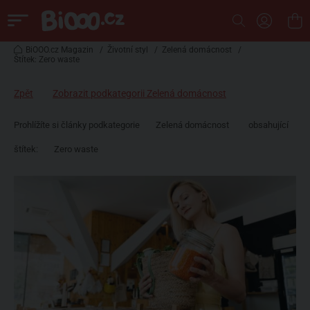
BiOOO.cz Magazin
/
Životní styl
/
Zelená domácnost
/
Štítek: Zero waste
Zpět
Zobrazit podkategorii Zelená domácnost
Prohlížíte si články podkategorie
Zelená domácnost
obsahující
štítek:
Zero waste