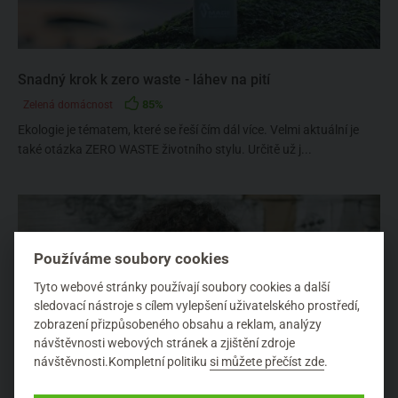
Snadný krok k zero waste - láhev na pití
85%
Zelená domácnost
Ekologie je tématem, které se řeší čím dál více. Velmi aktuální je
také otázka ZERO WASTE životního stylu. Určitě už j...
Používáme soubory cookies
Tyto webové stránky používají soubory cookies a další
sledovací nástroje s cílem vylepšení uživatelského prostředí,
zobrazení přizpůsobeného obsahu a reklam, analýzy
návštěvnosti webových stránek a zjištění zdroje
návštěvnosti.Kompletní politiku
si můžete přečíst zde
.