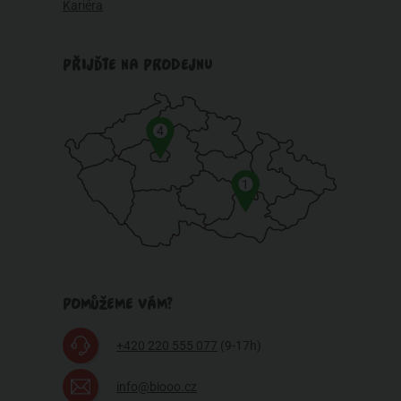
Kariéra
PŘIJĎTE NA PRODEJNU
4
1
POMŮŽEME VÁM?
+420 220 555 077
(9-17h)
info@biooo.cz