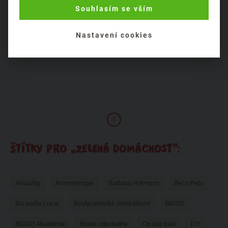
ZERO WASTE díl druhý: Jídlo a pití
Souhlasím se vším
92%
Zelená domácnost
Potraviny a pití patří mezi oblasti, které ze svého života vážně
Nastavení cookies
nevyřadíme, a ani nechceme. Pokud nežijeme z prá...
1
ŠTÍTKY PRO „ZELENÁ DOMÁCNOST“:
Aktuality
Aromaterapie
Barbara Hofmann
Beco Pets
Bio podle Lucie
Biodynamické zemědělství
BiOOO
BiOOO Akademie
Biooo odpoledne
Co nás baví
DIY