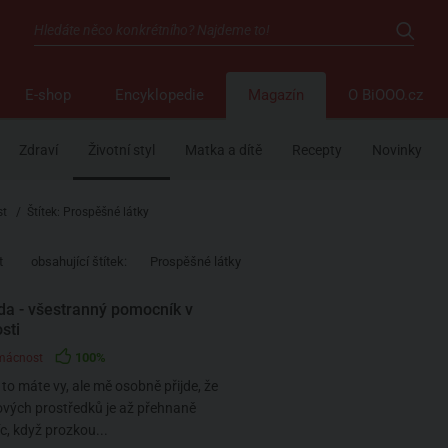
E-shop
Encyklopedie
Magazín
O BiOOO.cz
Zdraví
Životní styl
Matka a dítě
Recepty
Novinky
st
/
Štítek: Prospěšné látky
t
obsahující štítek:
Prospěšné látky
da - všestranný pomocník v
sti
100%
mácnost
 to máte vy, ale mě osobně přijde, že
ových prostředků je až přehnaně
íc, když prozkou...