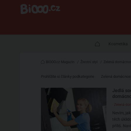
Kosmetika
BiOOO.cz Magazin
/
Životní styl
/
Zelená domácno
Prohlížíte si články podkategorie
Zelená domácnos
Jedlá so
domácno
Zelená do
Nevím, jak
těch úklid
příliš. Nav