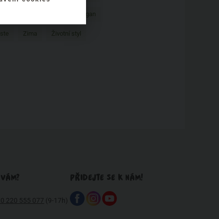
Valentýn
Vánoce
Vegan
ste
Zima
Životní styl
 VÁM?
PŘIDEJTE SE K NÁM!
0 220 555 077
(9-17h)