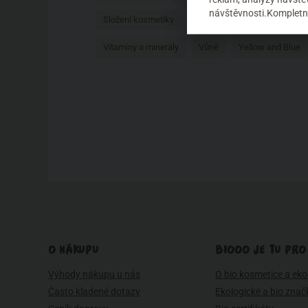
návštěvnosti.Kompletní
Složení kosmetiky
Stravování
Testování na 
Vitaminy a minerály
Vůně
Yellow and Blue
O NÁKUPU
BIOOO JE TU PRO
Výhody nákupu u nás
O bio kosmetice a eko 
Často kladené dotazy
Ekologické a bio znač