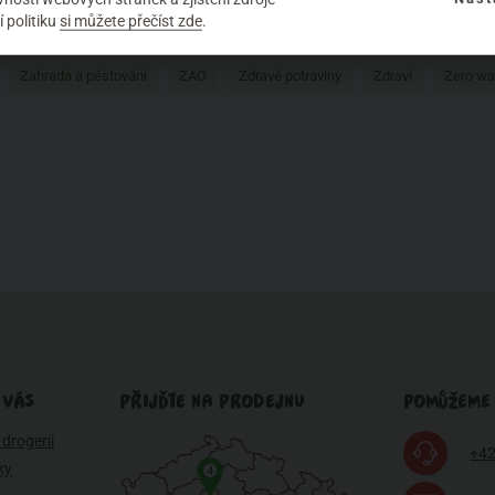
 politiku
si můžete přečíst zde
.
zvířatech
Tipy
Udržitelnost
Úklid domácnosti
Ústní hygiena
Zahrada a pěstování
ZAO
Zdravé potraviny
Zdraví
Zero wa
 VÁS
PŘIJĎTE NA PRODEJNU
POMŮŽEME
drogerii
+42
ky
4