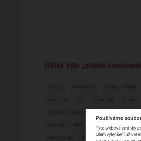
ŠTÍTKY PRO „ZELENÁ DOMÁCNOS
Aktuality
Aromaterapie
Barbara Hofmann
Co nás baví
DIY
Domácnost
Domov
Hormonální rovnováha
Hygiena
Imunita
Používáme soubor
Menstruační kalíšek
Na praní
No Poo
N
Tyto webové stránky pou
cílem vylepšení uživat
Přírodní svíčky
Přírodní vůně
Přírodní značk
reklam, analýzy návštěv