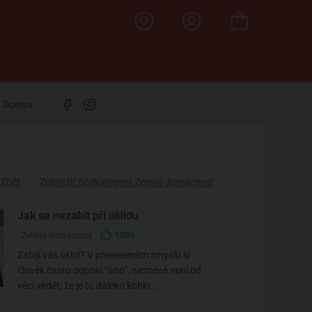
Domov
Zpět
Zobrazit podkategorii Zelená domácnost
Jak se nezabít při úklidu
100%
Zelená domácnost
Zabíjí vás úklid? V přeneseném smyslu si
člověk často odpoví “ano”, nicméně není od
věci vědět, že je to daleko konkr...