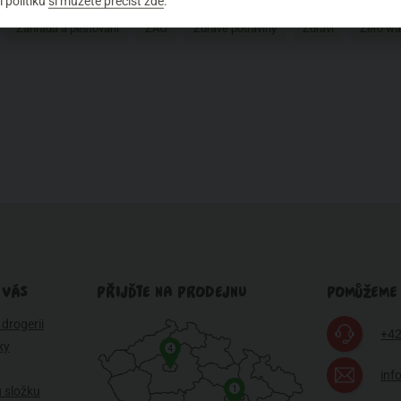
 politiku
si můžete přečíst zde
.
Zahrada a pěstování
ZAO
Zdravé potraviny
Zdraví
Zero wa
 VÁS
PŘIJĎTE NA PRODEJNU
POMŮŽEME
drogerii
+42
ky
4
inf
1
 složku