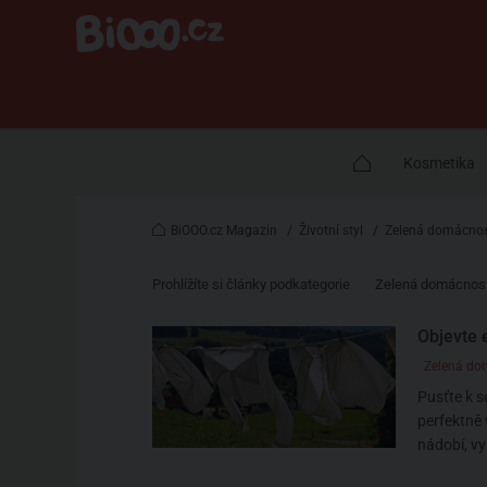
Kosmetika
BiOOO.cz Magazin
/
Životní styl
/
Zelená domácno
Prohlížíte si články podkategorie
Zelená domácnos
Objevte 
Zelená do
Pusťte k s
perfektně 
nádobí, vy