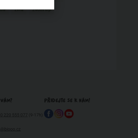
ste
Zima
Životní styl
 VÁM?
PŘIDEJTE SE K NÁM!
0 220 555 077
(9-17h)
o@biooo.cz