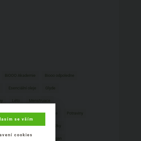
BiOOO Akademie
Biooo odpoledne
Esenciální oleje
Glyde
ny
Léto
Menstruace
r
Pěstování
Planet Pure
Potraviny
lasím se vším
Recenze
Rostlinné výtažky
avení cookies
Valentýn
Vánoce
Vegan