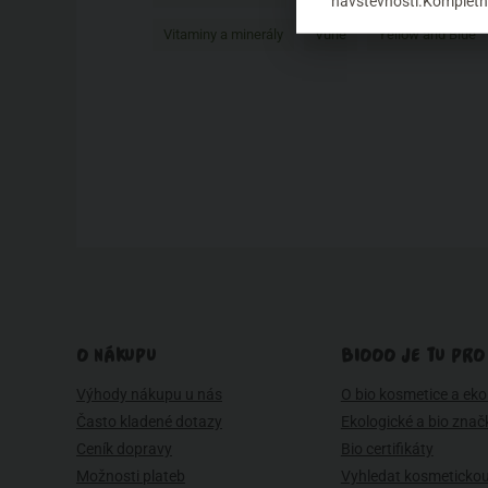
návštěvnosti.Kompletní
Vitaminy a minerály
Vůně
Yellow and Blue
O NÁKUPU
BIOOO JE TU PRO
Výhody nákupu u nás
O bio kosmetice a eko 
Často kladené dotazy
Ekologické a bio znač
Ceník dopravy
Bio certifikáty
Možnosti plateb
Vyhledat kosmetickou