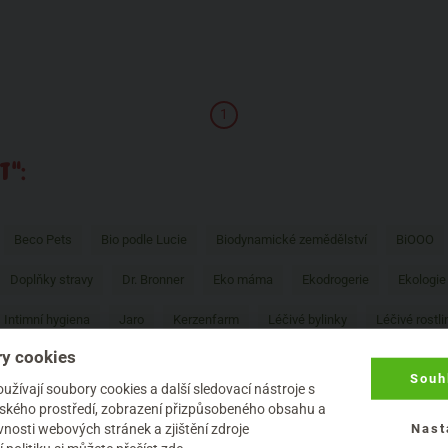
1
T“:
Beco Pets
Bio podle Lucie
Biodynamické zemědělství
BiOOO
Doplňky stravy
Dr. Bronner
Eko máma
Ekodrogerie
Ekologie
Intimní hygiena
Jaro
Kerzenfarm
Léčivé bylinky
Léčivé rostli
y cookies
umi Tea
obaly
Péče o pleť
Péče o tělo
Péče o vlasy
Pesa
Souh
žívají soubory cookies a další sledovací nástroje s
y
Pro zvířata
Prospěšné látky
Proti hmyzu
Psychická pohoda
elského prostředí, zobrazení přizpůsobeného obsahu a
nosti webových stránek a zjištění zdroje
Nast
zvířatech
Tipy
Udržitelnost
Úklid domácnosti
Ústní hygiena