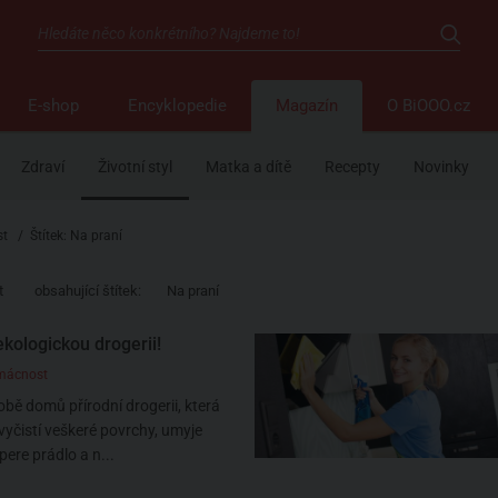
E-shop
Encyklopedie
Magazín
O BiOOO.cz
Zdraví
Životní styl
Matka a dítě
Recepty
Novinky
st
/
Štítek: Na praní
t
obsahující štítek:
Na praní
ekologickou drogerii!
mácnost
obě domů přírodní drogerii, která
vyčistí veškeré povrchy, umyje
pere prádlo a n...