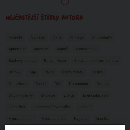
1
NEJČASTĚJŠÍ ŠTÍTKY AUTORA
Acorelle
Ájurvéda
Akné
Anti-age
Antioxidanty
Apiterapie
Argandia
Argital
Aromaterapie
Bachovy esence
Barvení vlasů
Biodynamické zemědělství
Bylinky
Čaje
Čakry
Časté dotazy
Coslys
Detoxikace
Diochi
DIY
Domácnost
Domov
Doplňky stravy
Ekologie
Energy
Esenciální oleje
Grapefruit
Hormonální rovnováha
Hubnutí
Hydratace pleti
Hydratace těla
Hygiena
Imunita