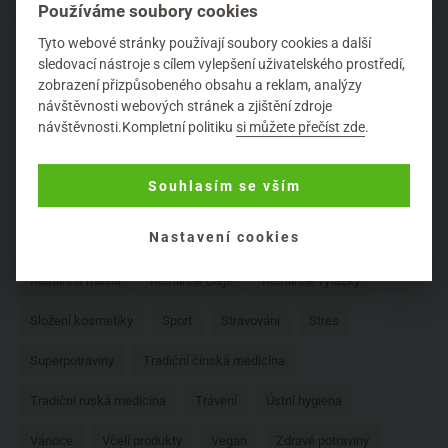
květové esence
Léčivé bylinky
Léčivé rostliny
Léto
Používáme soubory cookies
Lymfatický systém
Martina Gebhardt
Masticha
Tyto webové stránky používají soubory cookies a další
sledovací nástroje s cílem vylepšení uživatelského prostředí,
Menstruace
Mrtvé moře
Muži
Neplodnost
No Poo
zobrazení přizpůsobeného obsahu a reklam, analýzy
návštěvnosti webových stránek a zjištění zdroje
Numi Tea
Opalování
Péče o pleť
Péče o tělo
návštěvnosti.Kompletní politiku
si můžete přečíst zde
.
Péče o vlasy
Péče o zuby
Potraviny
Přírodní vůně
Souhlasím se vším
Přírodní značky
Prospěšné látky
Proti stárnutí
Nastavení cookies
Psychická pohoda
Regenerace
Relaxace
Rostlinná másla
Rostlinné oleje
Rostlinné výtažky
Složení kosmetiky
Sport
Stravování
Stres
Superpotraviny
Tradiční čínská medicína
Tradiční ruská medicína
Trávení
Ústní hygiena
Vánoce
Včelí produkty
Vegan
Zdravé potraviny