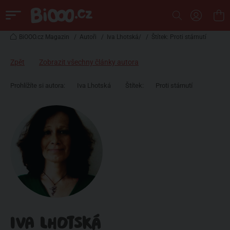
BiOOO.cz Magazin
/
Autoři
/
Iva Lhotská/
/
Štítek: Proti stárnutí
Zpět
Zobrazit všechny články autora
Prohlížíte si autora:
Iva Lhotská
Štítek:
Proti stárnutí
IVA LHOTSKÁ