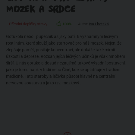
MOZEK A SRDCE
Přírodní doplňky stravy
100%
Autor:
Iva Lhotská
Gotukola neboli pupečník asijský patří k významným léčivým
rostlinám, které slouží jako startovač pro náš mozek. Nejen, že
zlepšuje paměť, posiluje koncentraci, ale dokáže také mírnit
úzkosti a deprese. Rozsah jejích léčivých účinků je však mnohem
širší. U nás gotukola dosud nezaujímá takové výsadní postavení,
jako je tomu např. v Indii nebo Číně, kde se uplatňuje v tradiční
medicíně. Tato starobylá léčivka působí hlavně na centrální
nervovou soustavu a jako tzv. mozkový ...