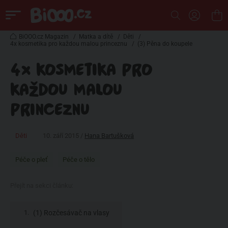
BiOOO.cz Magazin
/
Matka a dítě
/
Děti
/
4x kosmetika pro každou malou princeznu
/
(3) Pěna do koupele
4X KOSMETIKA PRO
KAŽDOU MALOU
PRINCEZNU
Děti
10. září 2015 /
Hana Bartušková
Péče o pleť
Péče o tělo
Přejít na sekci článku:
(1) Rozčesávač na vlasy