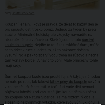
zdroj:
shutterstock.com
Koupání je fajn. I když je pravda, že dělat to každý den je
pro spoustu dětí trošku opruz. Jednou za týden by přeci
stačilo. Minimálně holčičky ale vždycky navnadíte na
něco pěkného a voňavého. Skvělé jsou na toto
šumivé
koule do koupele
. Nejdřív to totiž tak zvláštně šumí, může
se to držet v ruce a lechtá to, až to nakonec dočista
vyšumí. No a pak to zbarví vodu třeba na růžovo a nechá
tam voňavý bordel. A navíc to voní. Malé princezny tohle
mají rády.
Šumivé koupací koule jsou prostě fajn. A když je náhodou
nemáte po ruce, tak taková
láhev pěny do koupele
se vám
v koupelně určitě neztratí. A teď už si vaše děti nemusí
půjčovat lahvičku od vás, stačí jim koupit dětskou pěnu
do koupele od Natura Siberica. Ta má roztomilý obal a
složení plné bylinných výtažků, které svou vůní uklidňují a