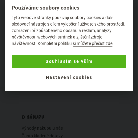
navozují náladu na spaní. Navíc pěna i lehce umývá a
Používáme soubory cookies
působí antisepticky, uklidňuje nejen mysl, ale i
podrážděnou pokožku a naladí i aktivní děti k večernímu
Tyto webové stránky používají soubory cookies a další
spánku.
sledovací nástroje s cílem vylepšení uživatelského prostředí,
zobrazení přizpůsobeného obsahu a reklam, analýzy
návštěvnosti webových stránek a zjištění zdroje
návštěvnosti.Kompletní politiku
si můžete přečíst zde
.
Další kapitola (4.)
Souhlasím se vším
Nastavení cookies
O NÁKUPU
Výhody nákupu u nás
Často kladené dotazy