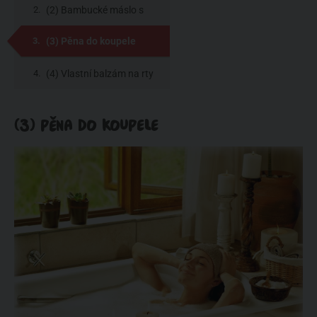
(2) Bambucké máslo s
kočičkou
(3) Pěna do koupele
(4) Vlastní balzám na rty
(3) PĚNA DO KOUPELE