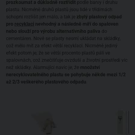
prozkoumat a důkladně roztřídit
podle barvy i druhu
plastu. Nicméně druhů plastů jsou lidé v třídírnách
schopni rozlišit jen málo, a tak je
zbylý plastový odpad
pro
recyklaci
nevhodný a následně míří do spaloven
nebo slouží pro výrobu alternativního paliva
do
cementáren. Nově se plasty nesmí ukládat na skládky,
což mělo mít za efekt větší recyklaci. Nicméně jediný
efekt potom je, že se větší procento plastů pálí ve
spalovnách, což znečišťuje ovzduší a životní prostředí víc
než skládky. Alarmující navíc je, že
množství
nerecyklovatelného plastu se pohybuje někde mezi 1/2
až 2/3 veškerého plastového odpadu
.