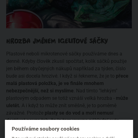
HROZBA JMÉNEM IGELITOVÉ SÁČKY
Plastové neboli mikrotenové sáčky používáme dnes a
denně. Kdyby člověk zkusil spočítat, kolik sáčků použije
jen během obyčejných nákupů například za týden, číslo
bude asi docela hrozivé. I když si řekneme, že je to
přece
malá plastová položka, je ve finále mnohem
nebezpečnější, než si myslíme
. Nad tímto "lehkým"
plastovým odpadem se totiž vznáší velká hrozba -
může
uletět.
A i když to může znít směšně, je to poměrně
závažné. Protože
plasty se do vod a moří nemusí
dostávat pouze tak, že je tam vysype nákladní auto
.
Stává se totiž i to, že igelitové tašky, sáčky a další
"lehké"
Používáme soubory cookies
obaly a odpadky prostě odletí a vítr nebo déšť je