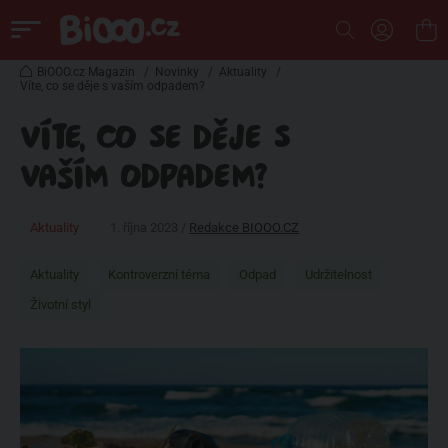
BiOOO.cz Magazin
/
Novinky
/
Aktuality
/
Víte, co se děje s vaším odpadem?
VÍTE, CO SE DĚJE S
VAŠÍM ODPADEM?
Aktuality
1. října 2023 /
Redakce BIOOO.CZ
Aktuality
Kontroverzní téma
Odpad
Udržitelnost
Životní styl