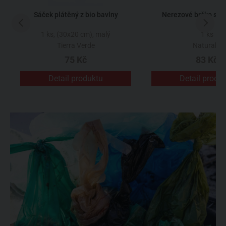
Sáček plátěný z bio bavlny
Nerezové brčko s k
1 ks, (30x20 cm), malý
1 ks
Tierra Verde
Naturalis
75 Kč
83 Kč
Detail produktu
Detail produ