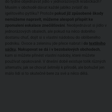
do týdne objednávat jídlo v jednorázových krabičkách?
Musím v obchodě dávat každé jablko zvlášť do
igelitového pytlíku? Protože
pokud již způsobené škody
nemůžeme napravit, můžeme alespoň přispět ke
zpomalení eskalace znečišťování
. Neobjednávat si jídlo v
jednorázových obalech, ale pokud na něco dobrého
dostanu chuť, dojít si s vlastní nádobou do oblíbeného
podniku. Ovoce a zeleninu jde přece nabrat i
do
textilního
sáčku
. Nakupovat se dá i v bezobalových obchodech
,
kam si můžete přinést vlastní nádoby, které můžete
používat opakovaně. V dnešní době existuje tolik různých
alternativ, jak se chovat šetrněji k přírodě, ale bohužel jen
málo lidí si to skutečně bere za své a něco dělá.