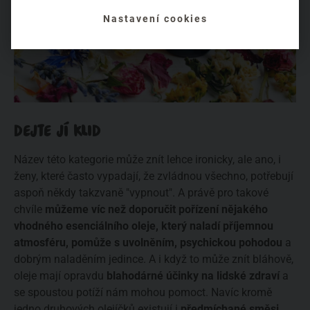
Nastavení cookies
DEJTE JÍ KLID
Název této kategorie může znít lehce ironicky, ale ano, i
ženy, které často vypadají, že zvládnou všechno, potřebují
aspoň někdy takzvaně "vypnout". A právě pro takové
chvíle
můžeme víc než doporučit pořízení nějakého
vhodného esenciálního oleje, který naladí příjemnou
atmosféru, pomůže s uvolněním, psychickou pohodou
a
dobrým naladěním jedince. A i když to může znít bláhově,
oleje mají opravdu
blahodárné účinky na lidské zdraví
a
se spoustou potíží nám mohou pomoct. Navíc kromě
jedno druhových olejíčků existují i
předmíchané směsi
,