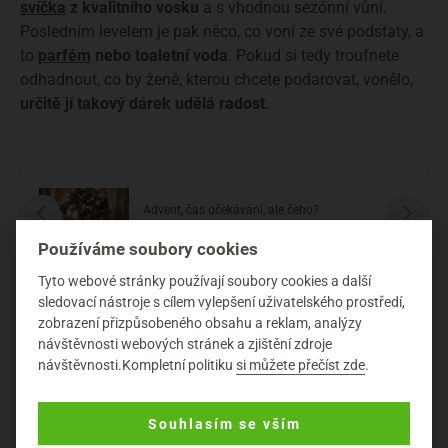
svíčka
z kvalitního vosku
a s vhodnou sezónní vůní.
Posledním levelem je pak něco, co voní ze své podstaty, a
to
parfém
nebo toaletní voda
. Pokud si tedy troufnete
odhadnout, co by ženě, kterou chcete podarovat, vonělo,
určitě jí takový dárek udělá radost
.
Advent, čas očekávání, ale čeho?
Používáme soubory cookies
Tyto webové stránky používají soubory cookies a další
sledovací nástroje s cílem vylepšení uživatelského prostředí,
zobrazení přizpůsobeného obsahu a reklam, analýzy
návštěvnosti webových stránek a zjištění zdroje
návštěvnosti.Kompletní politiku
si můžete přečíst zde
.
Souhlasím se vším