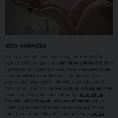
NĚCO VOŇAVÉHO
Každá žena určitě ocení něco, co příjemně voní. Už to
samo o sobě poukazuje na
velmi širokou škálu věcí
, které
můžete vybrat. Začněme zlehka, něčím
více univerzálním,
čím neuděláte krok vedl
e (tedy za předpokladu, že
podarovaná, respektive její příbytek, disponuje vanou).
První oblastí jsou totiž v
oňavé produkty do koupele
, které
ocení snad každý. Může tak sáhnout po
bombách do
koupele
, soli do koupele nebo vytvořit vlastní set,
do
kterého sami poskládáte věci obdarovávané přímo na
míru. Co rozhodně také potěší každou ženu je
voňavá