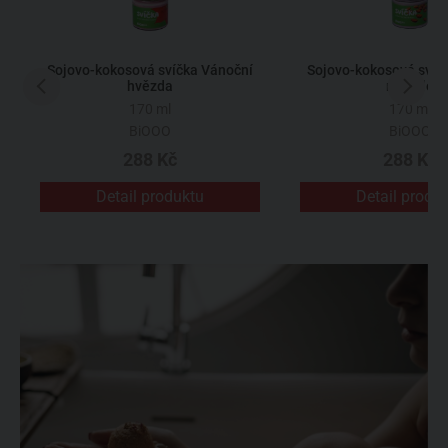
Sojovo-kokosová svíčka Vánoční
Sojovo-kokosová svíč
hvězda
mandle
170 ml
170 ml
BiOOO
BiOOO
288 Kč
288 Kč
Detail produktu
Detail produ