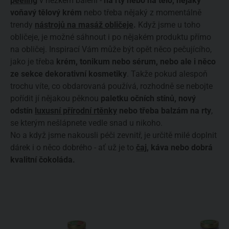
peeling
v hezkém balení -
na rty nebo na tělo, nějaký
voňavý tělový krém
nebo třeba nějaký z momentálně
trendy
nástrojů na masáž obličeje
.
Když jsme u toho
obličeje, je možné sáhnout i po nějakém produktu přímo
na obličej. Inspirací Vám může být opět něco pečujícího,
jako je třeba
krém, tonikum nebo sérum, nebo ale i něco
ze sekce dekorativní kosmetiky
. Takže pokud alespoň
trochu víte, co obdarovaná používá, rozhodně se nebojte
pořídit jí nějakou pěknou
paletku očních stínů, nový
odstín
luxusní přírodní rtěnky
nebo třeba balzám na rty
,
se kterým nešlápnete vedle snad u nikoho.
No a když jsme nakousli péči zevnitř, je určitě milé doplnit
dárek i o něco dobrého - ať už je to
čaj
, káva nebo dobrá
kvalitní čokoláda.