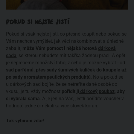
POKUD SI NEJSTE JISTÍ
Pokud si však nejste jistí, co přesně koupit nebo pokud se
Vám nechce vymýšlet, jak věci nakombinovat a úhledně
zabalit,
může Vám pomoct i nějaká hotová
dárková
sada
, se kterou nebudete mít takřka žádnou práci. A opět
je nepřeberné množství toho, z čeho je možné vybrat - od
sad parfémů, přes sady šumivých kuliček do koupele až
po sady aromaterapeutických produktů
. No a pokud se i
u dárkových sad bojíte, že se netrefíte dané osobě do
vkusu, je tu vždy možnost
pořídit jí
dárkový poukaz
, aby
si vybrala sama
. A je jen na Vás, jestli pořídíte voucher v
hodnotě jedné či několika více stovek korun.
Tak vybírání zdar!