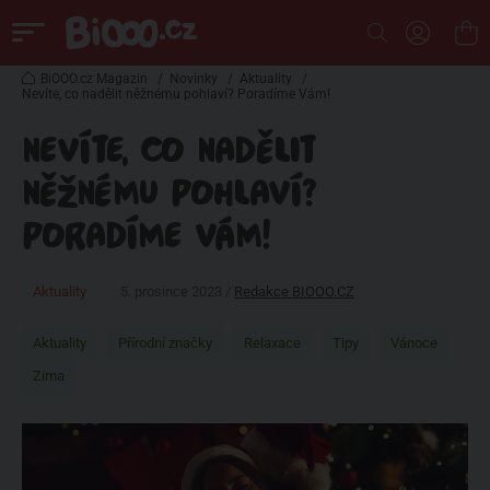
BiOOO.cz Magazin
/
Novinky
/
Aktuality
/
Nevíte, co nadělit něžnému pohlaví? Poradíme Vám!
NEVÍTE, CO NADĚLIT
NĚŽNÉMU POHLAVÍ?
PORADÍME VÁM!
Aktuality
5. prosince 2023 /
Redakce BIOOO.CZ
Aktuality
Přírodní značky
Relaxace
Tipy
Vánoce
Zima