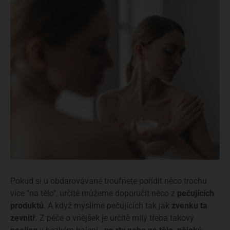
Pokud si u obdarovávané troufnete pořídit něco trochu
více "na tělo", určitě můžeme doporučit něco z
pečujících
produktů
. A když myslíme pečujících tak jak
zvenku ta
zevnitř
. Z péče o vnějšek je určitě milý třeba takový