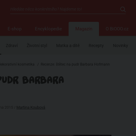
E-shop
Encyklopedie
Magazín
O BiOOO.cz
Zdraví
Životní styl
Matka a dítě
Recepty
Novinky
dekorativní kosmetika
/
Recenze: štětec na pudr Barbara Hofmann
 PUDR BARBARA
íjna 2015 /
Martina Koubová