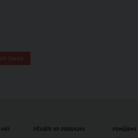
lší článek
 VÁS
PŘIJĎTE NA PRODEJNU
POMŮŽEME