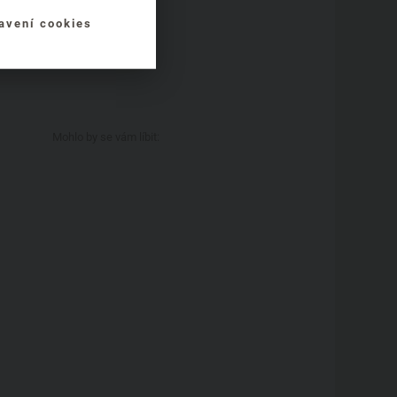
avení cookies
Aktuality
Mohlo by se vám líbit: