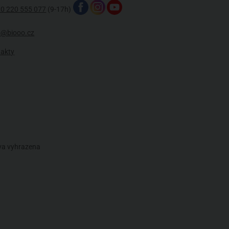
0 220 555 077
(9-17h)
o@biooo.cz
takty
áva vyhrazena