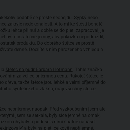
jakékoliv podobě se prostě neobejdu. Sypký nebo
e zakryje nedokonalosti. A to mi ke štěstí bohatě
ožku lehce přilnul a dobře se do pleti zapracoval, je
ěl být dostatečně jemný, aby pokožku nepodráždil,
dostatek produktu. Do dobrého štětce se prostě
užíváte denně. Docílíte s ním přirozeného vzhledu a
ala
štětec na pudr Barbara Hofmann
. Tahle značka
ováním za velice příjemnou cenu. Rukojeť štětce je
dřeva, takže štětce jsou lehké a velmi příjemné do
alitního syntetického vlákna, mají všechny štětce
ce nepříjemný, naopak. Před vyzkoušením jsem ale
kterými jsem se setkala, byly sice jemné na omak,
kožkou ohýbaly a pudr se s nimi špatně nanášel.
ektrizovaly’ a byly na pleti celkově nepříjemné.