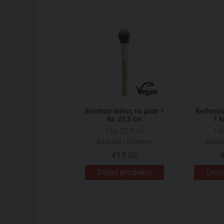
Bamboo štětec na pudr 1
Redwood 
ks, 22,5 cm
1 k
1 ks, 22,5 cm
1 k
Barbara Hofmann
Barb
419 Kč
Detail produktu
Deta