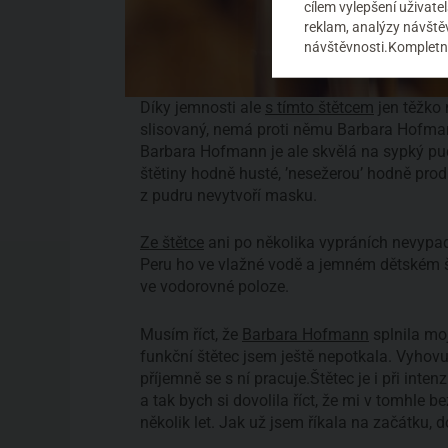
cílem vylepšení uživat
reklam, analýzy návštěv
návštěvnosti.Kompletní
Díky jemnosti ale
s tímto štětcem
jen těžko 
slisovaný, nemá proti němu Barbara Hofman
Barbara Hofmann je ale skvělá na sypký pudr
štětiny hodně husté, ’nesežerou’ hodně pro
z pudru nevytvoří masku.
Ze štětce
ani po několika vypráních nevypad
Peru ho ve vlažné vodě a jemném dětském
ve vodorovné poloze.
Musím říct, že
Barbara Hofmann
splnila mo
funkční štětec jsem ještě nepotkala. Vyhovu
příjemně se s ní pracuje.Štětec je i při int
a tak bych si dovolila říct, že mi v tomhle 
několik let. Jak už jsem říkala na začátku, d