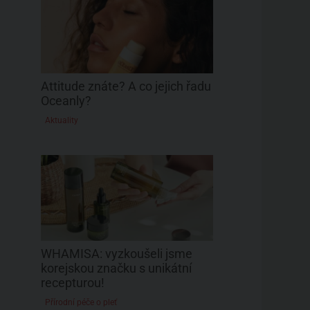
Attitude znáte? A co jejich řadu
Oceanly?
Aktuality
WHAMISA: vyzkoušeli jsme
korejskou značku s unikátní
recepturou!
Přírodní péče o pleť