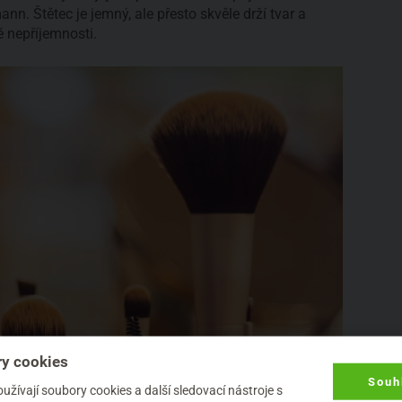
nn. Štětec je jemný, ale přesto skvěle drží tvar a
 nepříjemnosti.
y cookies
Souh
žívají soubory cookies a další sledovací nástroje s