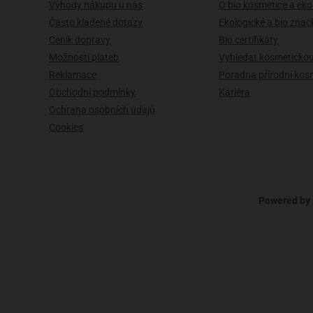
Výhody nákupu u nás
O bio kosmetice a eko 
Často kladené dotazy
Ekologické a bio znač
Ceník dopravy
Bio certifikáty
Možnosti plateb
Vyhledat kosmetickou
Reklamace
Poradna přírodní kos
Obchodní podmínky
Kariéra
Ochrana osobních údajů
Cookies
Powered by