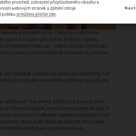
elského prostředí, zobrazení přizpůsobeného obsahu a
nosti webových stránek a zjištění zdroje
Nast
 politiku
si můžete přečíst zde
.
naberete kompaktní pudr. Pokud je pudr hodně
n šanci a musíte sáhnout po hrubším kalibru.
 či minerální make-up. I přesto že jsou syntetické
duktu, nanesou jej rovnoměrně a hlavně na pokožce
l ani chloupek a pořád má dokonale zastřižený tvar.
 šamponu, vysuším a nechám uschnout na vzduchu
je očekávání. Tak jemný, příjemný a zároveň plně
je mi dřevěná rukojeť, která krásně padne do ruky a
enzivním používání a několika vyprání pořád jako nový
bezvadném stavu bude dělat společnost určitě ještě
o kvalitního štětce se vyplatí investovat.