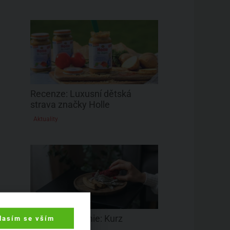
Recenze: Luxusní dětská
strava značky Holle
Aktuality
BiOOO Akademie: Kurz
lasím se vším
vykuřovadel