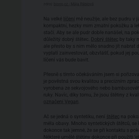
zdroj:
biooo.cz - Mája Ráblová
Na velké
líčení
mě neužije, ale bez pudru v 
kompaktní, hezky mim zmatní pokožku a lehc
stačí. Aby se ale pudr dobře nanášel, na pok
důležitý dobrý štětec.
Dobrý štětec
by taky m
ale přesto by s ním mělo snadno jít nabrat 
vyplatí zainvestovat, obzvlášť, pokud jej po
líčení vás bude bavit.
Přesně s tímto očekáváním jsem si pořizov
je pověstná svou kvalitou a precizním zprac
vyrobena ze sekvojového nebo bambusového 
ruky. Navíc, díky tomu, že jsou štětiny z kv
označení Vegan
.
Ač se jedná o syntetiku, není
štětec
na pokož
měla obavy. Mnoho syntetických štětců, se 
dokonce tak jemné, že se při kontaktu s po
Některé umělé štětiny dokonce při použití ‘el