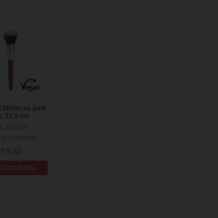
štětec na pudr
s, 22,5 cm
s, 22,5 cm
ara Hofmann
419 Kč
il produktu