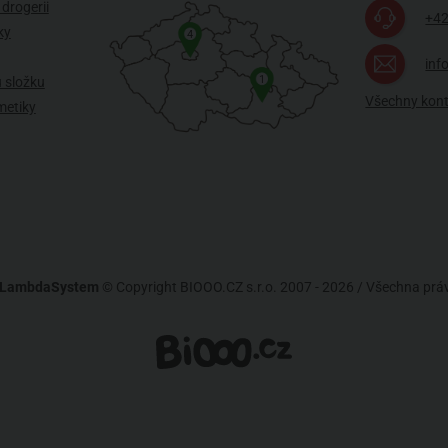
drogerii
+42
ky
4
inf
1
 složku
Všechny kon
metiky
LambdaSystem
© Copyright BIOOO.CZ s.r.o. 2007 - 2026 / Všechna pr