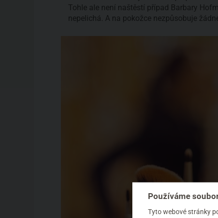
Tohle ale není naštěstí případ Barbary Hofma
nepelichá. A na pokožce nezpůsobuje žádné
Používáme soubor
Tyto webové stránky pou