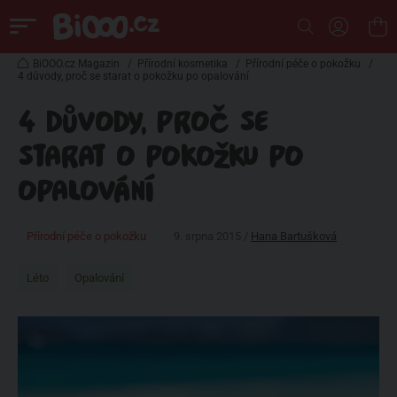
BiOOO.cz Magazin
/
Přírodní kosmetika
/
Přírodní péče o pokožku
/
4 důvody, proč se starat o pokožku po opalování
4 DŮVODY, PROČ SE
STARAT O POKOŽKU PO
OPALOVÁNÍ
Přírodní péče o pokožku
9. srpna 2015 /
Hana Bartušková
Léto
Opalování