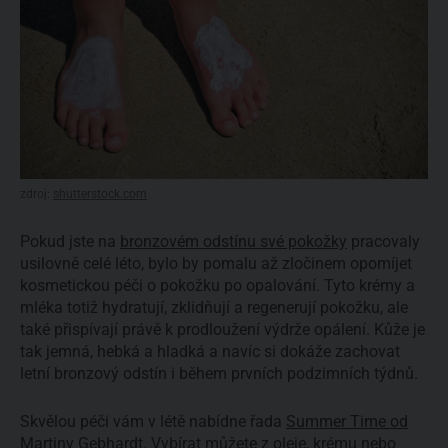
zdroj:
shutterstock.com
Pokud jste na
bronzovém odstínu své pokožky
pracovaly
usilovně celé léto, bylo by pomalu až zločinem opomíjet
kosmetickou péči o pokožku po opalování. Tyto krémy a
mléka totiž hydratují, zklidňují a regenerují pokožku, ale
také přispívají právě k prodloužení výdrže opálení. Kůže je
tak jemná, hebká a hladká a navíc si dokáže zachovat
letní bronzový odstín i během prvních podzimních týdnů.
Skvělou péči vám v létě nabídne řada
Summer Time od
Martiny Gebhardt
. Vybírat můžete z oleje, krému nebo