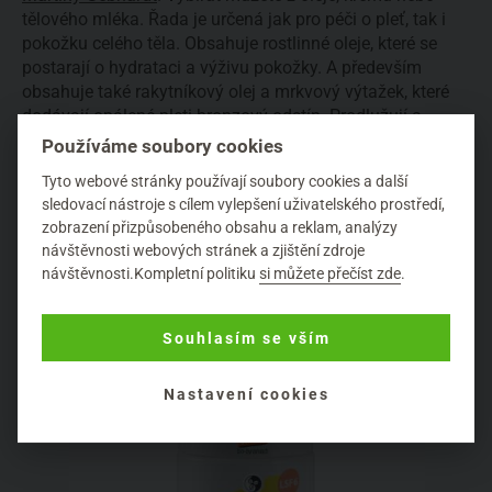
tělového mléka. Řada je určená jak pro péči o pleť, tak i
pokožku celého těla. Obsahuje rostlinné oleje, které se
postarají o hydrataci a výživu pokožky. A především
obsahuje také rakytníkový olej a mrkvový výtažek, které
dodávají opálené pleti bronzový odstín. Prodlužují a
zvýrazňují opálení. Řada Summer Time tak nejen pečuje,
Používáme soubory cookies
ale také pokožku rozjasní a zkrášlí na pohled.
Tyto webové stránky používají soubory cookies a další
sledovací nástroje s cílem vylepšení uživatelského prostředí,
zobrazení přizpůsobeného obsahu a reklam, analýzy
Další kapitola (2.)
návštěvnosti webových stránek a zjištění zdroje
návštěvnosti.Kompletní politiku
si můžete přečíst zde
.
Souhlasím se vším
Nastavení cookies