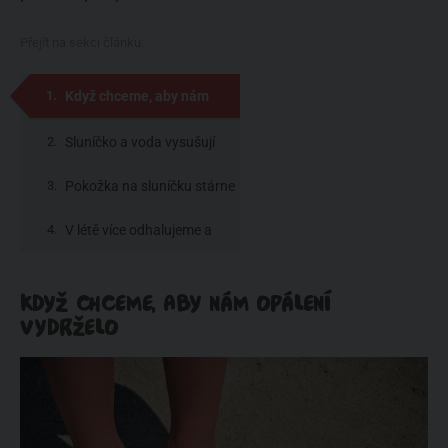
Přejít na sekci článku:
Když chceme, aby nám
opálení vydrželo
Sluníčko a voda vysušují
Pokožka na sluníčku stárne
V létě více odhalujeme a
chceme být krásné
KDYŽ CHCEME, ABY NÁM OPÁLENÍ
VYDRŽELO